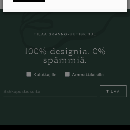
TILAA SKANNO-UUTISKIRJE
100% designia. 0%
spämmiä.
Kuluttajille
Ammattilaisille
TILAA