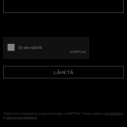
CAPTCHA
Tämän sivun lomakkeet on suojannut Googlen reCAPTCHA. Tutustu palvelun
käyttöehtoihin
ja
tietosuojalausekkeeseen