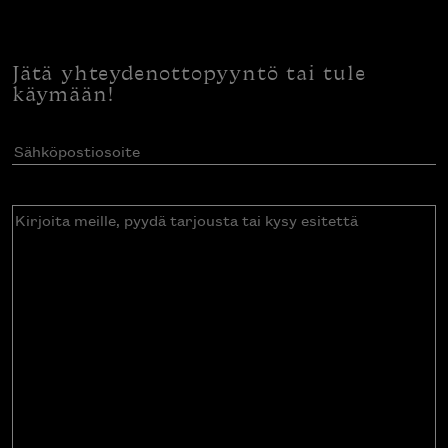
Jätä yhteydenottopyyntö tai tule
käymään!
Sähköpostiosoite
(Pakollinen)
Kirjoita
meille,
pyydä
tarjousta
tai
kysy
esitettä