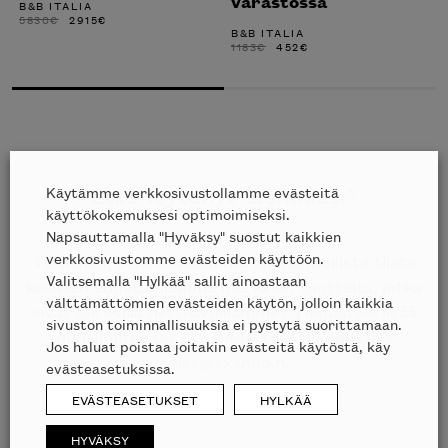
varastossa
B&B ITALIA
ALKUPERÄINEN
NYKYINEN
5830
€
2915
€
HINTA
HINTA
B&B ITALIA
OLI:
ON:
ALKUPERÄINEN
NYKYINEN
1183
€
452
€
5830€.
2915€.
HINTA
HINTA
OLI:
ON:
1183€.
452€.
Käytämme verkkosivustollamme evästeitä
Etkö löytänyt etsimääsi?
käyttökokemuksesi optimoimiseksi.
Napsauttamalla "Hyväksy" suostut kaikkien
verkkosivustomme evästeiden käyttöön.
Tiesithän, että kauttamme on mahdollista tilata
Valitsemalla "Hylkää" sallit ainoastaan
kaikkien edustamiemme merkkien tuotteita, jotka
välttämättömien evästeiden käytön, jolloin kaikkia
eivät ole esillä nettisivuillamme? Tiedustele lisää
sivuston toiminnallisuuksia ei pystytä suorittamaan.
puhelimitse
09 612 9440
tai sähköpostilla
Jos haluat poistaa joitakin evästeitä käytöstä, käy
sales@skanno.fi
.
evästeasetuksissa.
EVÄSTEASETUKSET
HYLKÄÄ
HYVÄKSY