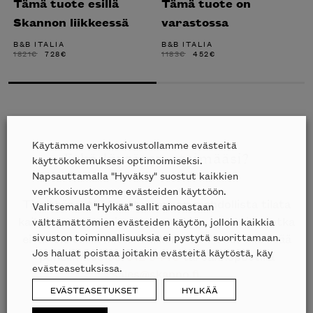
Tämä tuote esillä
Tämä tuote on
Skannon liikkeessä
varastossa
B&B ITALIA
B&B ITALIA
ALKUPERÄINEN
NYKYINEN
ALKUPERÄINEN
NYKYINEN
1821
€
728
€
1183
€
452
€
HINTA
HINTA
HINTA
HINTA
OLI:
ON:
OLI:
ON:
1821€.
728€.
1183€.
452€.
Käytämme verkkosivustollamme evästeitä
Etkö löytänyt etsimääsi?
käyttökokemuksesi optimoimiseksi.
Napsauttamalla "Hyväksy" suostut kaikkien
verkkosivustomme evästeiden käyttöön.
Tiesithän, että kauttamme on mahdollista tilata
Valitsemalla "Hylkää" sallit ainoastaan
kaikkien edustamiemme merkkien tuotteita, jotka
välttämättömien evästeiden käytön, jolloin kaikkia
sivuston toiminnallisuuksia ei pystytä suorittamaan.
eivät ole esillä nettisivuillamme? Tiedustele lisää
Jos haluat poistaa joitakin evästeitä käytöstä, käy
puhelimitse
09 612 9440
tai sähköpostilla
evästeasetuksissa.
sales@skanno.fi
.
EVÄSTEASETUKSET
HYLKÄÄ