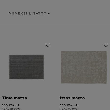
VIIMEKSI LISÄTTY
Timo matto
Istos matto
B&B ITALIA
B&B ITALIA
ALK.
2890
€
ALK.
5716
€