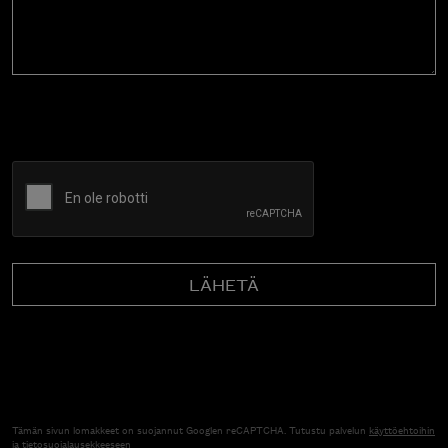
CAPTCHA
Tämän sivun lomakkeet on suojannut Googlen reCAPTCHA. Tutustu palvelun
käyttöehtoihin
ja
tietosuojalausekkeeseen