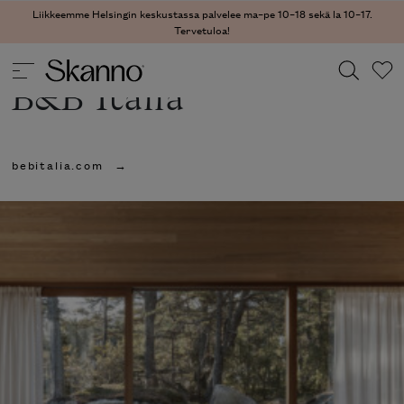
Liikkeemme Helsingin keskustassa palvelee ma–pe 10–18 sekä la 10–17.
Tervetuloa!
B&B Italia
Haku
bebitalia.com
Type 2 or more characters for results.