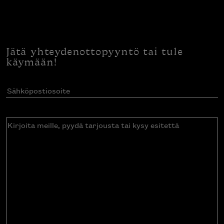
Jätä yhteydenottopyyntö tai tule
käymään!
Sähköpostiosoite
(Pakollinen)
Kirjoita
meille,
pyydä
tarjousta
tai
kysy
esitettä