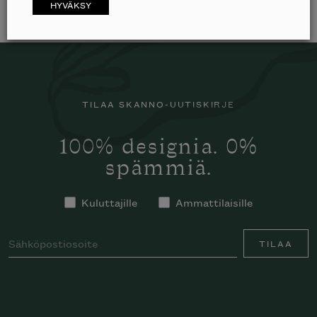
HYVÄKSY
TILAA SKANNO-UUTISKIRJE
100% designia. 0%
spämmiä.
Kuluttajille
Ammattilaisille
TILAA