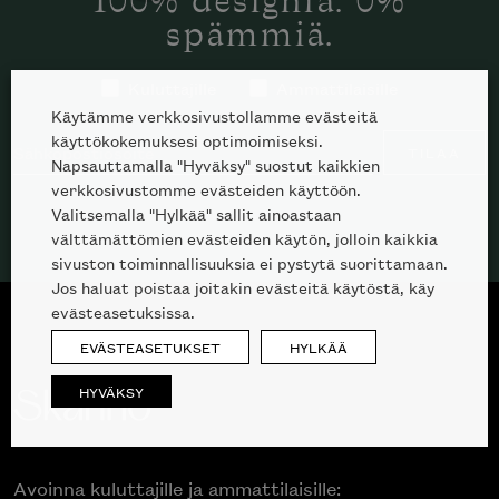
100% designia. 0%
spämmiä.
Kuluttajille
Ammattilaisille
Käytämme verkkosivustollamme evästeitä
käyttökokemuksesi optimoimiseksi.
TILAA
Napsauttamalla "Hyväksy" suostut kaikkien
verkkosivustomme evästeiden käyttöön.
Valitsemalla "Hylkää" sallit ainoastaan
välttämättömien evästeiden käytön, jolloin kaikkia
sivuston toiminnallisuuksia ei pystytä suorittamaan.
Jos haluat poistaa joitakin evästeitä käytöstä, käy
evästeasetuksissa.
EVÄSTEASETUKSET
HYLKÄÄ
HYVÄKSY
Avoinna kuluttajille ja ammattilaisille: