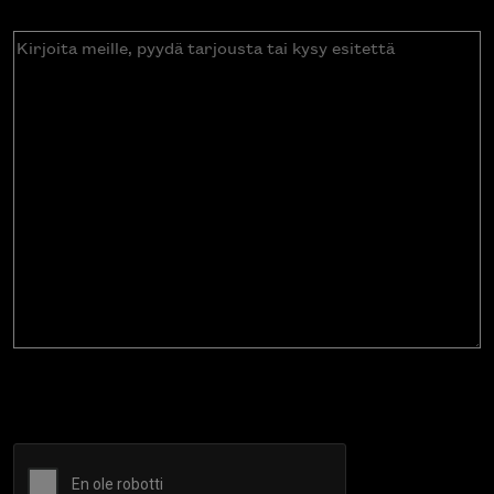
Kirjoita
meille,
pyydä
tarjousta
tai
kysy
esitettä
CAPTCHA