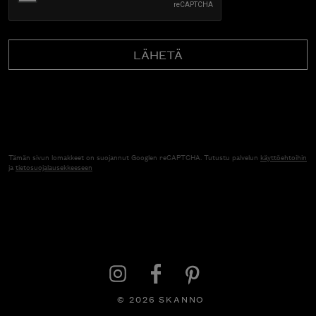
Tämän sivun lomakkeet on suojannut Googlen reCAPTCHA. Tutustu palvelun
käyttöehtoihin
ja
tietosuojalausekkeeseen
© 2026 SKANNO