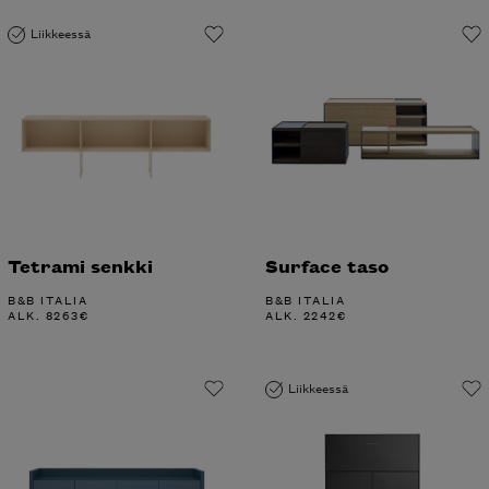
Liikkeessä
Tetrami senkki
Surface taso
B&B ITALIA
B&B ITALIA
ALK.
8263
€
ALK.
2242
€
Liikkeessä