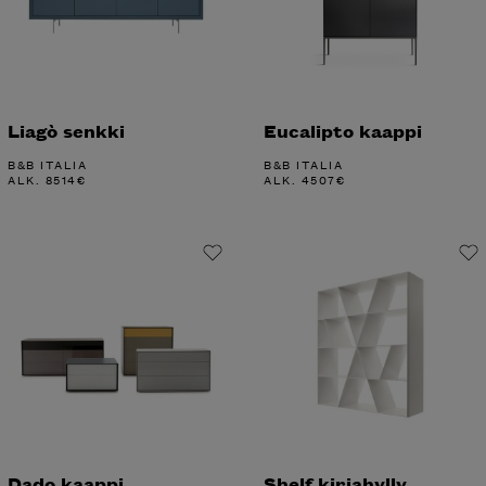
Liagò senkki
Eucalipto kaappi
B&B ITALIA
B&B ITALIA
ALK.
8514
€
ALK.
4507
€
Dado kaappi
Shelf kirjahylly