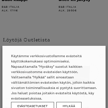
B&B ITALIA
B&B ITALIA
ALK.
1711
€
ALK.
2950
€
Löytöjä Outletista
Käytämme verkkosivustollamme evästeitä
Liikkeessä
käyttökokemuksesi optimoimiseksi.
Napsauttamalla "Hyväksy" suostut kaikkien
verkkosivustomme evästeiden käyttöön.
Valitsemalla "Hylkää" sallit ainoastaan
välttämättömien evästeiden käytön, jolloin kaikkia
sivuston toiminnallisuuksia ei pystytä suorittamaan.
Jos haluat poistaa joitakin evästeitä käytöstä, käy
evästeasetuksissa.
EVÄSTEASETUKSET
HYLKÄÄ
Bay ulkotuoli, UUSI –
Jens ruokatuoli -