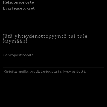
Rekisteriseloste
Evästeasetukset
Jätä yhteydenottopyyntö tai tule
käymään!
Sähköpostiosoite
(Pakollinen)
Kirjoita
meille,
pyydä
tarjousta
tai
kysy
esitettä