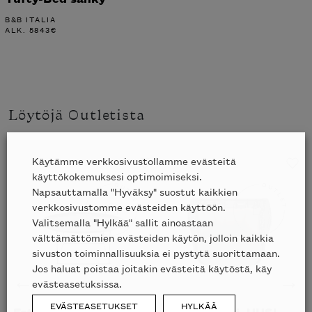
B&B ITALIA
ALK.
5843
€
Löytöjä Outletista
Käytämme verkkosivustollamme evästeitä
käyttökokemuksesi optimoimiseksi.
Napsauttamalla "Hyväksy" suostut kaikkien
verkkosivustomme evästeiden käyttöön.
Valitsemalla "Hylkää" sallit ainoastaan
välttämättömien evästeiden käytön, jolloin kaikkia
sivuston toiminnallisuuksia ei pystytä suorittamaan.
Jos haluat poistaa joitakin evästeitä käytöstä, käy
evästeasetuksissa.
EVÄSTEASETUKSET
HYLKÄÄ
Fat-Fat sohvapöytä,
Bay ulkotuoli, UUSI –