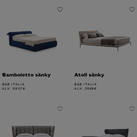
Bamboletto sänky
Atoll sänky
B&B ITALIA
B&B ITALIA
ALK.
6607
€
ALK.
5588
€