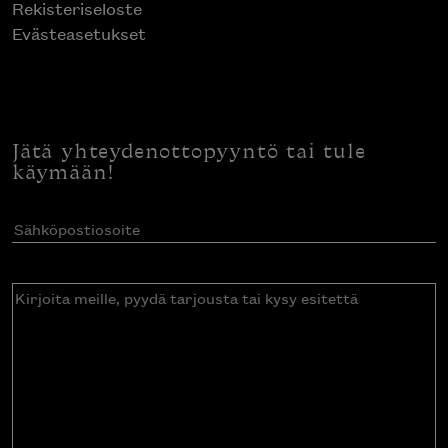
Rekisteriseloste
Evästeasetukset
Jätä yhteydenottopyyntö tai tule
käymään!
Sähköpostiosoite
(Pakollinen)
Kirjoita
meille,
pyydä
tarjousta
tai
kysy
esitettä