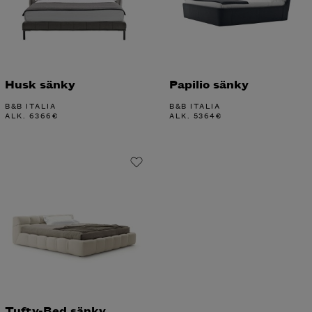
Husk sänky
Papilio sänky
B&B ITALIA
B&B ITALIA
ALK.
6366
€
ALK.
5364
€
Tufty-Bed sänky