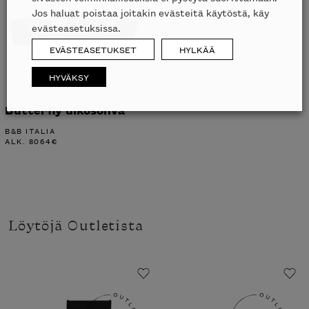
Jos haluat poistaa joitakin evästeitä käytöstä, käy
evästeasetuksissa.
EVÄSTEASETUKSET
HYLKÄÄ
HYVÄKSY
Butterfly ulkosohva
B&B ITALIA
ALK.
8064
€
Löytöjä Outletista
Liikkeessä