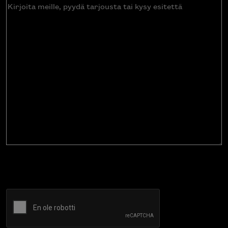
Kirjoita
meille,
pyydä
tarjousta
tai
kysy
esitettä
CAPTCHA