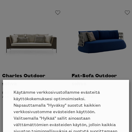
Charles Outdoor
Fat-Sofa Outdoor
sohva
sohva
Käytämme verkkosivustollamme evästeitä
B&B ITALIA
B&B ITALIA
ALK.
5834
€
ALK.
7239
€
käyttökokemuksesi optimoimiseksi.
Napsauttamalla "Hyväksy" suostut kaikkien
verkkosivustomme evästeiden käyttöön.
Valitsemalla "Hylkää" sallit ainoastaan
välttämättömien evästeiden käytön, jolloin kaikkia
sivuston toiminnallisuuksia ei pystytä suorittamaan.