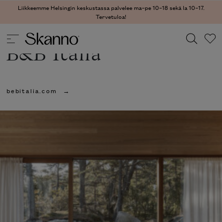
Liikkeemme Helsingin keskustassa palvelee ma–pe 10–18 sekä la 10–17.
Tervetuloa!
B&B Italia
Haku
bebitalia.com
Type 2 or more characters for results.