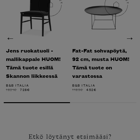
Jens ruokatuoli -
Fat-Fat sohvapöytä,
mallikappale HUOM!
92 cm, musta HUOM!
Tämä tuote esillä
Tämä tuote on
Skannon liikkeessä
varastossa
B&B ITALIA
B&B ITALIA
ALKUPERÄINEN
NYKYINEN
ALKUPERÄINEN
NYKYINEN
1821
€
728
€
1183
€
452
€
HINTA
HINTA
HINTA
HINTA
OLI:
ON:
OLI:
ON:
1821€.
728€.
1183€.
452€.
Etkö löytänyt etsimääsi?