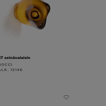
57 seinävalaisin
BOCCI
ALK.
1314
€