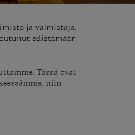
imisto ja valmistaja.
toutunut edistämään
auttamme. Tässä ovat
ikkeessämme, niin