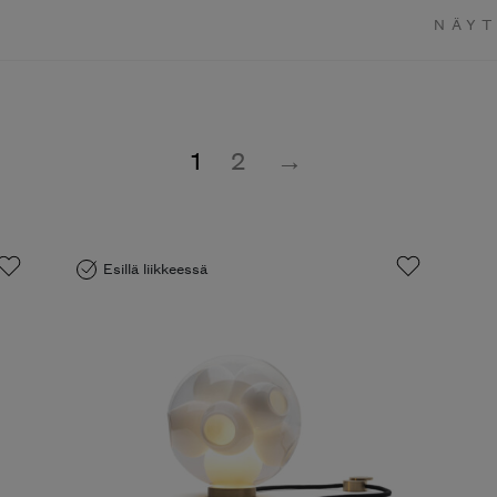
NÄYT
1
2
→
Esillä liikkeessä