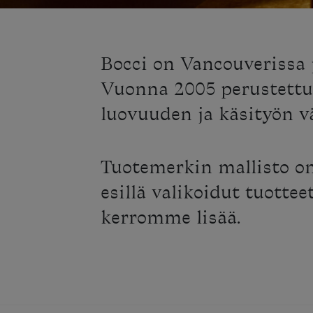
Bocci on Vancouverissa j
Vuonna 2005 perustettu
luovuuden ja käsityön vä
Tuotemerkin mallisto o
esillä valikoidut tuotte
kerromme lisää.