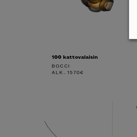
100 kattovalaisin
BOCCI
ALK.
1570
€