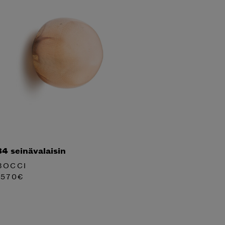
84 seinävalaisin
BOCCI
1570
€