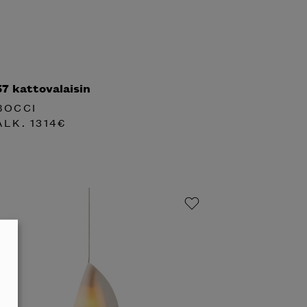
57 kattovalaisin
BOCCI
ALK.
1314
€