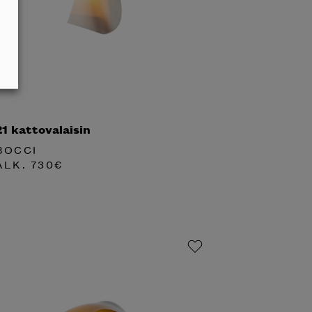
21 kattovalaisin
BOCCI
ALK.
730
€