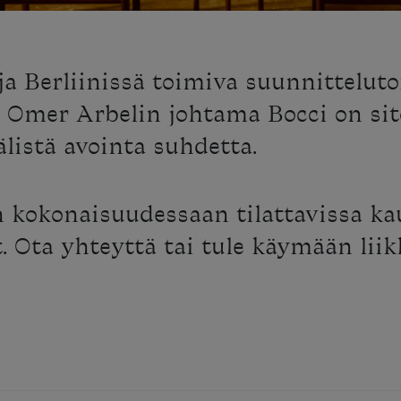
a Berliinissä toimiva suunnitteluto
 Omer Arbelin johtama Bocci on si
listä avointa suhdetta.
n kokonaisuudessaan tilattavissa k
et. Ota yhteyttä tai tule käymään li