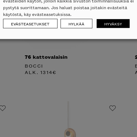
evästeiden käytön, jolloin kaikkia sivuston toiminnallisuuksia ei
pystytä suorittamaan. Jos haluat poistaa joitakin evästeitä
käytöstä, käy evästeasetuksissa.
EVÄSTEASETUKSET
HYLKÄÄ
HYVÄKSY
76 kattovalaisin
BOCCI
ALK.
1314
€