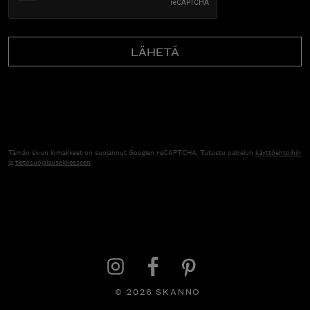
Tämän sivun lomakkeet on suojannut Googlen reCAPTCHA. Tutustu palvelun
käyttöehtoihin
ja
tietosuojalausekkeeseen
© 2026 SKANNO