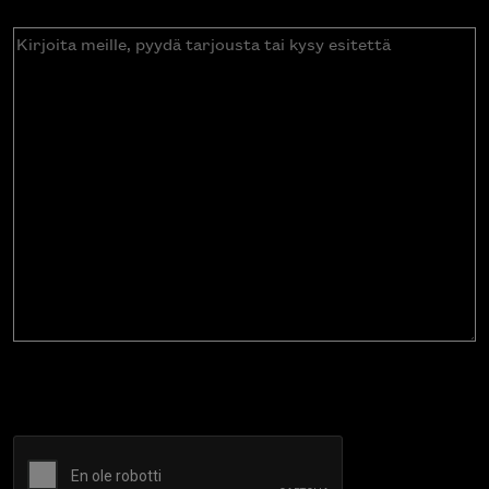
Kirjoita
meille,
pyydä
tarjousta
tai
kysy
esitettä
CAPTCHA