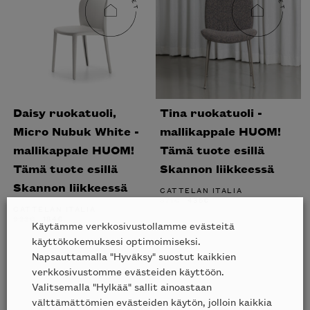
Daisy ruokatuoli,
Tina ruokatuoli -
Micro Nubuk White -
mallikappale HUOM!
mallikappale HUOM!
Tämä tuote esillä
Tämä tuote esillä
Skannon liikkeessä
Skannon liikkeessä
CATTELAN ITALIA
ALKUPERÄINEN
NYKYINEN
871
€
435
€
HINTA
HINTA
CATTELAN ITALIA
OLI:
ON:
ALKUPERÄINEN
NYKYINEN
923
€
184
€
Käytämme verkkosivustollamme evästeitä
871€.
435€.
HINTA
HINTA
OLI:
ON:
käyttökokemuksesi optimoimiseksi.
923€.
184€.
Napsauttamalla "Hyväksy" suostut kaikkien
verkkosivustomme evästeiden käyttöön.
Valitsemalla "Hylkää" sallit ainoastaan
välttämättömien evästeiden käytön, jolloin kaikkia