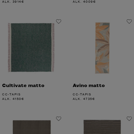
ALK.
3914
€
ALK.
4009
€
Cultivate matto
Avino matto
CC-TAPIS
CC-TAPIS
ALK.
4150
€
ALK.
4735
€