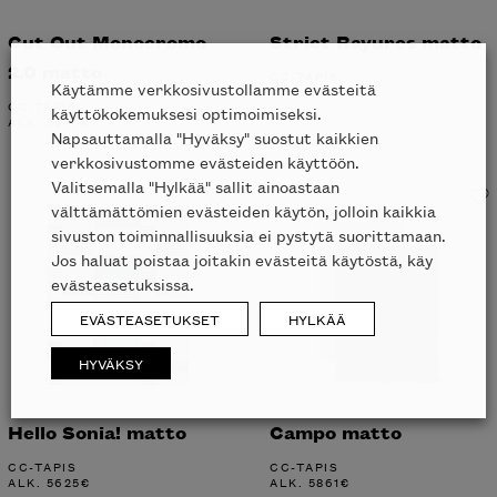
Cut Out Monocromo
Strict Rayures matto
2.0 matto
CC-TAPIS
Käytämme verkkosivustollamme evästeitä
ALK.
5303
€
CC-TAPIS
käyttökokemuksesi optimoimiseksi.
ALK.
5247
€
Napsauttamalla "Hyväksy" suostut kaikkien
verkkosivustomme evästeiden käyttöön.
Valitsemalla "Hylkää" sallit ainoastaan
välttämättömien evästeiden käytön, jolloin kaikkia
sivuston toiminnallisuuksia ei pystytä suorittamaan.
Jos haluat poistaa joitakin evästeitä käytöstä, käy
evästeasetuksissa.
EVÄSTEASETUKSET
HYLKÄÄ
HYVÄKSY
Hello Sonia! matto
Campo matto
CC-TAPIS
CC-TAPIS
ALK.
5625
€
ALK.
5861
€