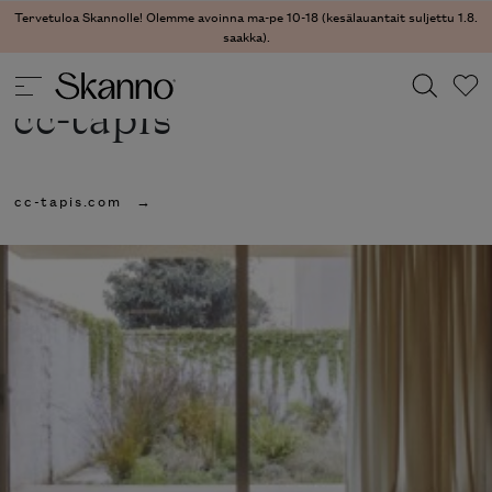
Tervetuloa Skannolle! Olemme avoinna ma-pe 10-18 (kesälauantait suljettu 1.8.
saakka).
cc-tapis
Haku
cc-tapis.com
Type 2 or more characters for results.