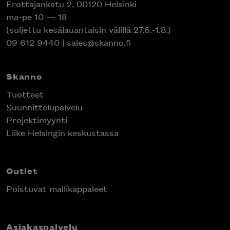
Erottajankatu 2, 00120 Helsinki
ma-pe 10 — 18
(suljettu kesälauantaisin välillä 27.6.-1.8.)
09 612 9440
|
sales@skanno.fi
Skanno
Tuotteet
Suunnittelupalvelu
Projektimyynti
Liike Helsingin keskustassa
Outlet
Poistuvat mallikappaleet
Asiakaspalvelu