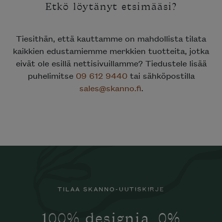
Etkö löytänyt etsimääsi?
Tiesithän, että kauttamme on mahdollista tilata
kaikkien edustamiemme merkkien tuotteita, jotka
eivät ole esillä nettisivuillamme? Tiedustele lisää
puhelimitse
09 612 9440
tai sähköpostilla
sales@skanno.fi
.
TILAA SKANNO-UUTISKIRJE
100% designia. 0%