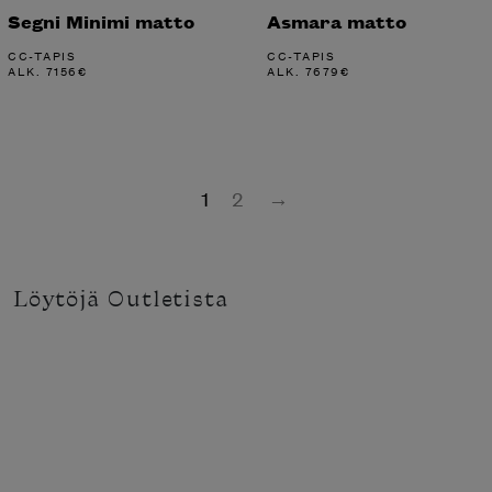
Segni Minimi matto
Asmara matto
CC-TAPIS
CC-TAPIS
ALK.
7156
€
ALK.
7679
€
1
2
→
Löytöjä Outletista