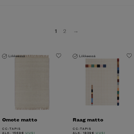
1
2
→
Liikkeessä
Liikkeessä
Omote matto
Raag matto
CC-TAPIS
CC-TAPIS
ALK.
1569
€
UUSI
ALK.
1839
€
UUSI