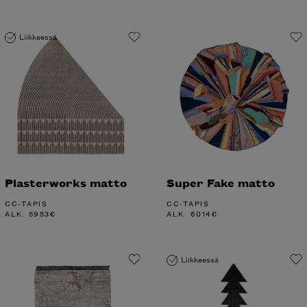
Liikkeessä
Plasterworks matto
Super Fake matto
CC-TAPIS
CC-TAPIS
ALK.
5953
€
ALK.
6014
€
Liikkeessä