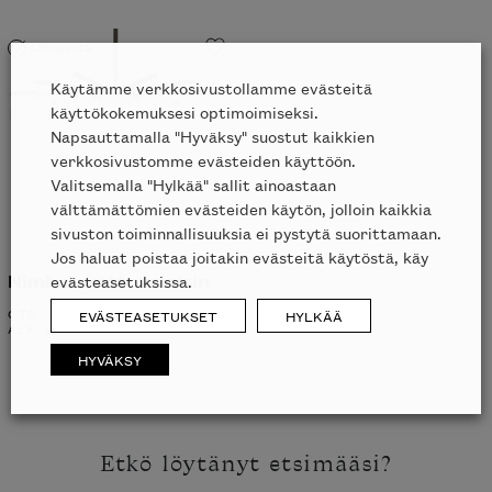
Liikkeessä
Käytämme verkkosivustollamme evästeitä
käyttökokemuksesi optimoimiseksi.
Napsauttamalla "Hyväksy" suostut kaikkien
verkkosivustomme evästeiden käyttöön.
Valitsemalla "Hylkää" sallit ainoastaan
välttämättömien evästeiden käytön, jolloin kaikkia
sivuston toiminnallisuuksia ei pystytä suorittamaan.
Jos haluat poistaa joitakin evästeitä käytöstä, käy
Nimbus kattovalaisin
evästeasetuksissa.
CTO
EVÄSTEASETUKSET
HYLKÄÄ
ALK.
21887
€
UUSI
HYVÄKSY
Etkö löytänyt etsimääsi?