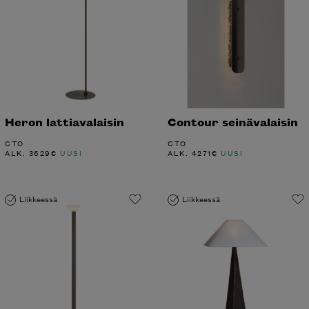
Heron lattiavalaisin
Contour seinävalaisin
CTO
CTO
ALK.
3629
€
UUSI
ALK.
4271
€
UUSI
Liikkeessä
Liikkeessä