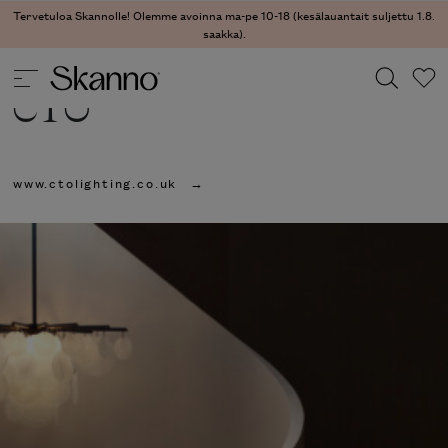
Tervetuloa Skannolle! Olemme avoinna ma-pe 10-18 (kesälauantait suljettu 1.8.
saakka).
CTO
Haku
www.ctolighting.co.uk
Type 2 or more characters for results.