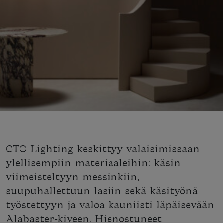
CTO Lighting keskittyy valaisimissaan
ylellisempiin materiaaleihin: käsin
viimeisteltyyn messinkiin,
suupuhallettuun lasiin sekä käsityönä
työstettyyn ja valoa kauniisti läpäisevään
Alabaster-kiveen. Hienostuneet