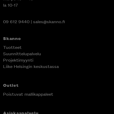
la 10-17
09 612 9440
|
sales@skanno.fi
Skanno
Tuotteet
Suunnittelupalvelu
Projektimyynti
Liike Helsingin keskustassa
Outlet
Poistuvat mallikappaleet
Asiakaspalvelu