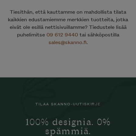
Tiesithän, että kauttamme on mahdollista tilata
kaikkien edustamiemme merkkien tuotteita, jotka
eivät ole esillä nettisivuillamme? Tiedustele lisää
puhelimitse
09 612 9440
tai sähköpostilla
sales@skanno.fi
.
TILAA SKANNO-UUTISKIRJE
100% designia. 0%
spämmiä.