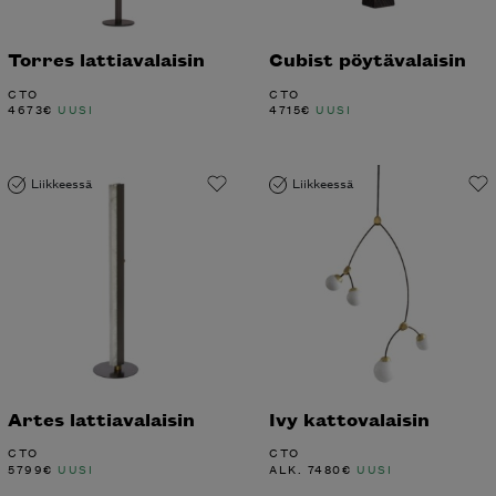
Torres lattiavalaisin
Cubist pöytävalaisin
CTO
CTO
4673
€
UUSI
4715
€
UUSI
Liikkeessä
Liikkeessä
Artes lattiavalaisin
Ivy kattovalaisin
CTO
CTO
5799
€
UUSI
ALK.
7480
€
UUSI