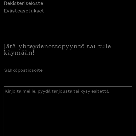
Rekisteriseloste
Evästeasetukset
Jätä yhteydenottopyyntö tai tule
käymään!
Sähköpostiosoite
(Pakollinen)
Kirjoita
meille,
pyydä
tarjousta
tai
kysy
esitettä