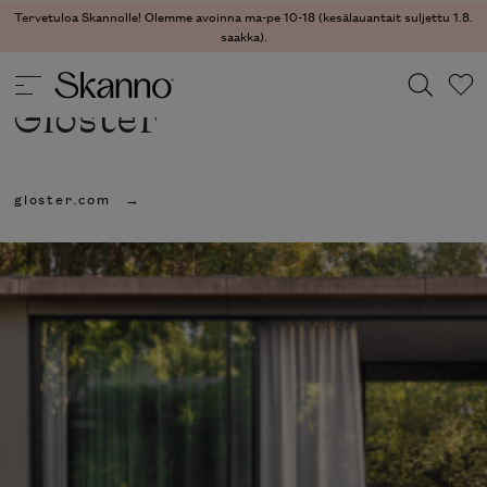
Tervetuloa Skannolle! Olemme avoinna ma-pe 10-18 (kesälauantait suljettu 1.8.
saakka).
Gloster
Haku
gloster.com
Type 2 or more characters for results.