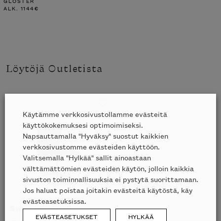
GLOSTER
ALK.
1144
€
Löytöjä Outletista
Käytämme verkkosivustollamme evästeitä
käyttökokemuksesi optimoimiseksi.
Napsauttamalla "Hyväksy" suostut kaikkien
verkkosivustomme evästeiden käyttöön.
Valitsemalla "Hylkää" sallit ainoastaan
välttämättömien evästeiden käytön, jolloin kaikkia
sivuston toiminnallisuuksia ei pystytä suorittamaan.
Jos haluat poistaa joitakin evästeitä käytöstä, käy
evästeasetuksissa.
Sway ulkotuoli,
EVÄSTEASETUKSET
HYLKÄÄ
metallijalka,