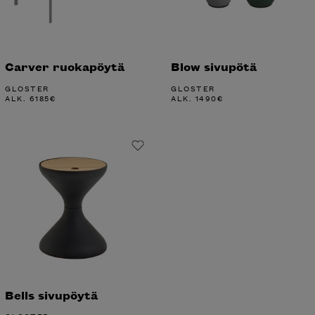
Carver ruokapöytä
Blow sivupötä
GLOSTER
GLOSTER
ALK.
6185
€
ALK.
1490
€
Bells sivupöytä