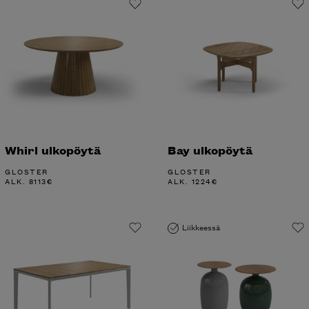
Whirl ulkopöytä
Bay ulkopöytä
GLOSTER
GLOSTER
ALK.
8113
€
ALK.
1224
€
Liikkeessä