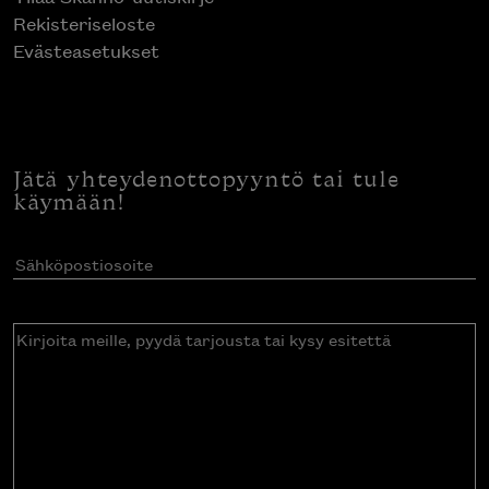
Rekisteriseloste
Evästeasetukset
Jätä yhteydenottopyyntö tai tule
käymään!
Sähköpostiosoite
(Pakollinen)
Kirjoita
meille,
pyydä
tarjousta
tai
kysy