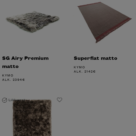
SG Airy Premium
Superflat matto
matto
KYMO
ALK.
2142
€
KYMO
ALK.
2394
€
Liikkeessä