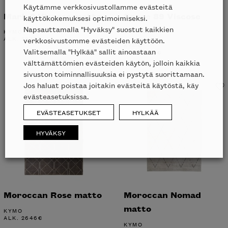
Käytämme verkkosivustollamme evästeitä
Mark 2 Viscose matto
Space 89 Viscose
käyttökokemuksesi optimoimiseksi.
matto
Napsauttamalla "Hyväksy" suostut kaikkien
KYMO
ALK.
2898
€
verkkosivustomme evästeiden käyttöön.
KYMO
Valitsemalla "Hylkää" sallit ainoastaan
ALK.
2898
€
välttämättömien evästeiden käytön, jolloin kaikkia
sivuston toiminnallisuuksia ei pystytä suorittamaan.
Jos haluat poistaa joitakin evästeitä käytöstä, käy
evästeasetuksissa.
EVÄSTEASETUKSET
HYLKÄÄ
HYVÄKSY
Moroccan Rose matto
Moroccan Nomad
matto
KYMO
ALK.
2646
€
KYMO