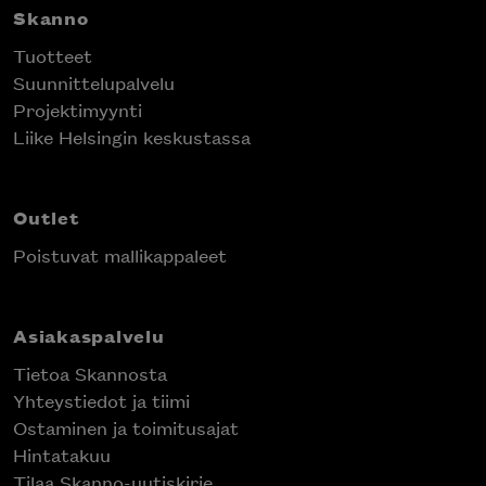
Skanno
Tuotteet
Suunnittelupalvelu
Projektimyynti
Liike Helsingin keskustassa
Outlet
Poistuvat mallikappaleet
Asiakaspalvelu
Tietoa Skannosta
Yhteystiedot ja tiimi
Ostaminen ja toimitusajat
Hintatakuu
Tilaa Skanno-uutiskirje