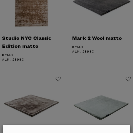
Studio NYC Classic
Mark 2 Wool matto
Edition matto
KYMO
ALK.
2898
€
KYMO
ALK.
2898
€