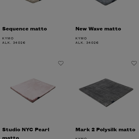
Sequence matto
New Wave matto
KYMO
KYMO
ALK.
3402
€
ALK.
3402
€
Studio NYC Pearl
Mark 2 Polysilk matto
matto
KYMO