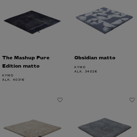
The Mashup Pure
Obsidian matto
Edition matto
KYMO
ALK.
3402
€
KYMO
ALK.
4031
€