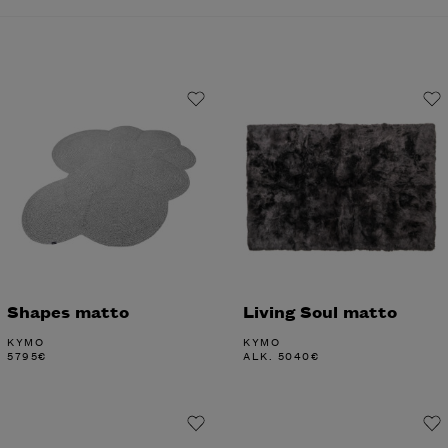
Shapes matto
Living Soul matto
KYMO
KYMO
5795
€
ALK.
5040
€