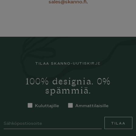
sales@skanno.fi
.
TILAA SKANNO-UUTISKIRJE
100% designia. 0%
spämmiä.
Kuluttajille
Ammattilaisille
TILAA