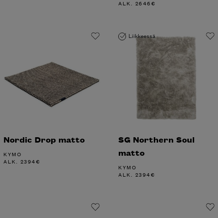
ALK.
2646
€
Liikkeessä
Nordic Drop matto
SG Northern Soul
matto
KYMO
ALK.
2394
€
KYMO
ALK.
2394
€