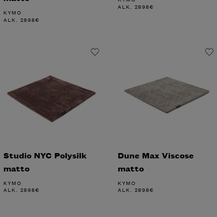
ALK.
2898
€
KYMO
ALK.
2898
€
Studio NYC Polysilk
Dune Max Viscose
matto
matto
KYMO
KYMO
ALK.
2898
€
ALK.
2898
€