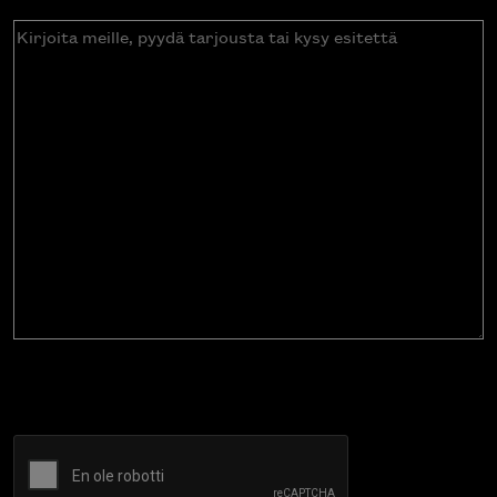
Kirjoita
meille,
pyydä
tarjousta
tai
kysy
esitettä
CAPTCHA