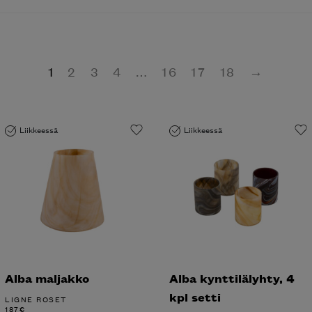
1
2
3
4
…
16
17
18
→
Liikkeessä
Liikkeessä
Alba maljakko
Alba kynttilälyhty, 4
kpl setti
LIGNE ROSET
187
€