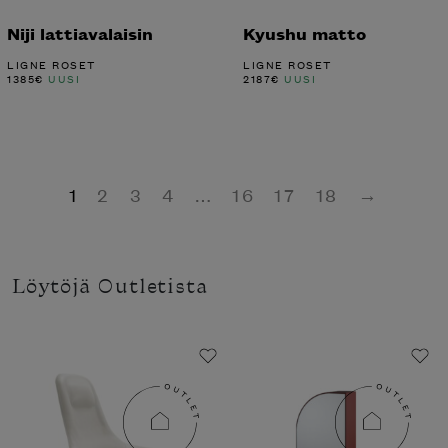
Niji lattiavalaisin
Kyushu matto
LIGNE ROSET
LIGNE ROSET
1385
€
UUSI
2187
€
UUSI
1
2
3
4
…
16
17
18
→
Löytöjä Outletista