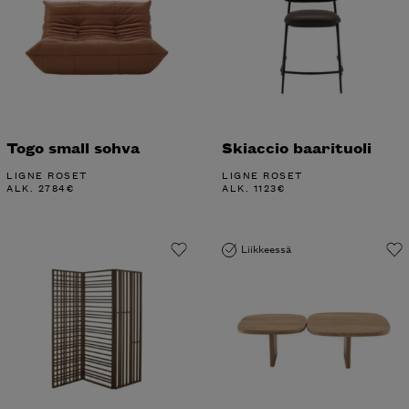
Togo small sohva
Skiaccio baarituoli
LIGNE ROSET
LIGNE ROSET
ALK.
2784
€
ALK.
1123
€
Liikkeessä