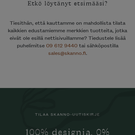
Etkö löytänyt etsimääsi?
Tiesithän, että kauttamme on mahdollista tilata
kaikkien edustamiemme merkkien tuotteita, jotka
eivät ole esillä nettisivuillamme? Tiedustele lisää
puhelimitse
09 612 9440
tai sähköpostilla
sales@skanno.fi
.
TILAA SKANNO-UUTISKIRJE
100% designia. 0%