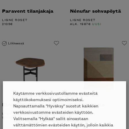
Paravent tilanjakaja
Nénufar sohvapöytä
LIGNE ROSET
LIGNE ROSET
2105
€
ALK.
1987
€
UUSI
Liikkeessä
Käytämme verkkosivustollamme evästeitä
käyttökokemuksesi optimoimiseksi.
Etna sivupöytä
Agosto matto
Napsauttamalla "Hyväksy" suostut kaikkien
verkkosivustomme evästeiden käyttöön.
LIGNE ROSET
LIGNE ROSET
1327
€
UUSI
1793
€
Valitsemalla "Hylkää" sallit ainoastaan
välttämättömien evästeiden käytön, jolloin kaikkia