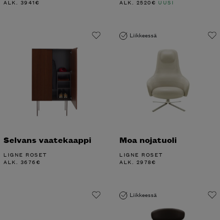
ALK.
3941
€
ALK.
2520
€
UUSI
Liikkeessä
Selvans vaatekaappi
Moa nojatuoli
LIGNE ROSET
LIGNE ROSET
ALK.
3676
€
ALK.
2978
€
Liikkeessä