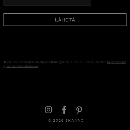
Tämän sivun lomakkeet on suojannut Googlen reCAPTCHA. Tutustu palvelun
käyttöehtoihin
ja
tietosuojalausekkeeseen
© 2026 SKANNO