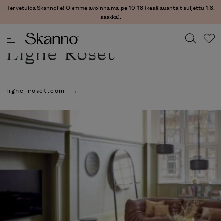
Tervetuloa Skannolle! Olemme avoinna ma-pe 10-18 (kesälauantait suljettu 1.8.
saakka).
Ligne Roset
Haku
ligne-roset.com
Type 2 or more characters for results.