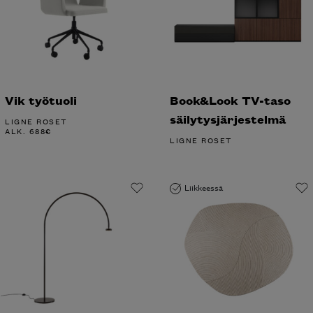
Vik työtuoli
Book&Look TV-taso
säilytysjärjestelmä
LIGNE ROSET
ALK.
688
€
LIGNE ROSET
Liikkeessä