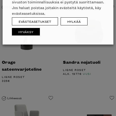
sivuston toiminnallisuuksia ei pystytä suorittamaan.
Liikkeessä
Liikkeessä
Jos haluat poistaa joitakin evästeitä käytöstä, käy
evästeasetuksissa.
EVÄSTEASETUKSET
HYLKÄÄ
HYVÄKSY
Orage
Sandra nojatuoli
sateenvarjoteline
LIGNE ROSET
ALK.
1977
€
UUSI
LIGNE ROSET
325
€
Liikkeessä