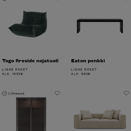
Togo fireside nojatuoli
Eaton penkki
LIGNE ROSET
LIGNE ROSET
ALK.
1953
€
ALK.
682
€
Liikkeessä