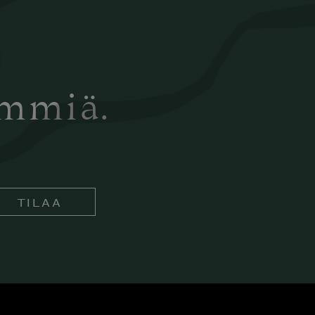
ämmiä.
TILAA