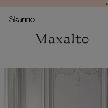
T
Maxalto
Haku
Type 2 or more characters fo