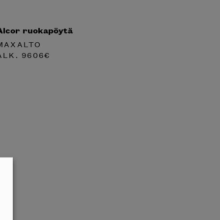
Alcor ruokapöytä
MAXALTO
ALK.
9606
€