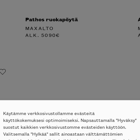
Pathos ruokapöytä
MAXALTO
ALK.
5090
€
Käytämme verkkosivustollamme evästeitä
käyttökokemuksesi optimoimiseksi. Napsauttamalla "Hyväksy"
suostut kaikkien verkkosivustomme evästeiden käyttöön.
Valitsemalla "Hylkää" sallit ainoastaan välttämättömien