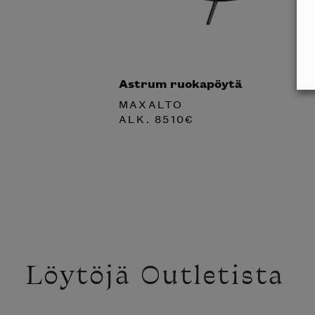
Astrum ruokapöytä
MAXALTO
ALK.
8510
€
Löytöjä Outletista