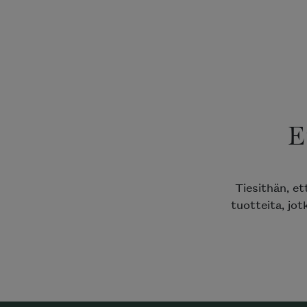
E
Tiesithän, e
tuotteita, jot