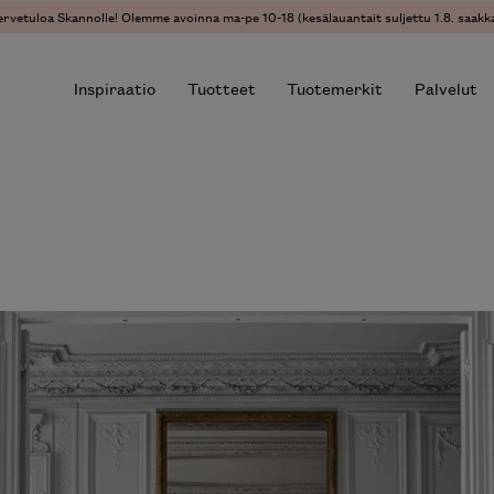
ervetuloa Skannolle! Olemme avoinna ma-pe 10-18 (kesälauantait suljettu 1.8. saakka
Inspiraatio
Tuotteet
Tuotemerkit
Palvelut
r results.