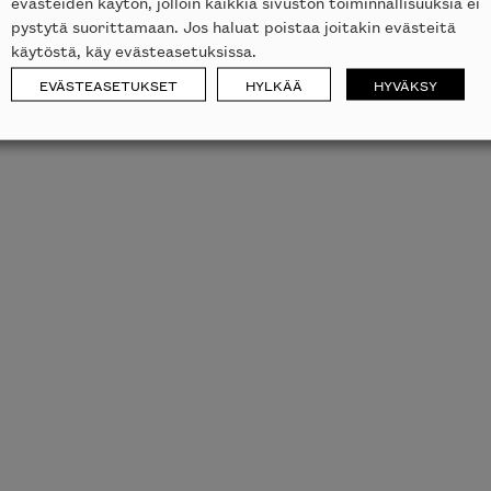
evästeiden käytön, jolloin kaikkia sivuston toiminnallisuuksia ei
pystytä suorittamaan. Jos haluat poistaa joitakin evästeitä
käytöstä, käy evästeasetuksissa.
EVÄSTEASETUKSET
HYLKÄÄ
HYVÄKSY