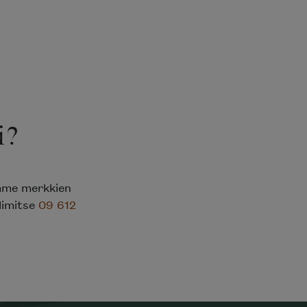
i?
emme merkkien
elimitse
09 612