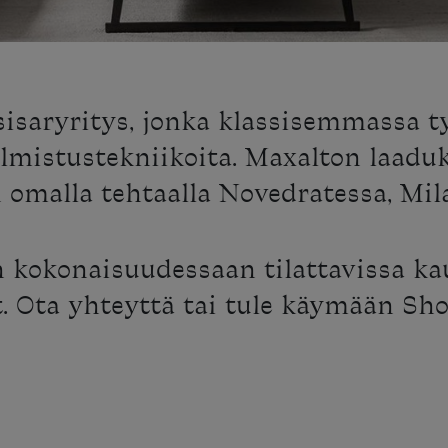
sisaryritys, jonka klassisemmassa 
lmistustekniikoita. Maxalton laadu
 omalla tehtaalla Novedratessa, Mil
n kokonaisuudessaan tilattavissa k
et. Ota yhteyttä tai tule käymään Sh