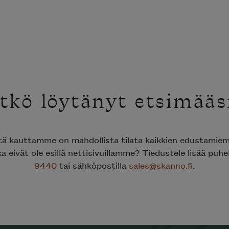
tkö löytänyt etsimääs
ttä kauttamme on mahdollista tilata kaikkien edustami
ka eivät ole esillä nettisivuillamme? Tiedustele lisää puh
9440
tai sähköpostilla
sales@skanno.fi
.