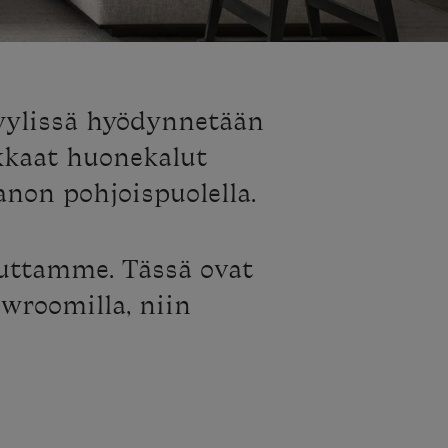
tyylissä hyödynnetään
kkaat huonekalut
anon pohjoispuolella.
auttamme. Tässä ovat
owroomilla, niin