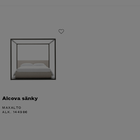
Alcova sänky
MAXALTO
ALK.
14498
€