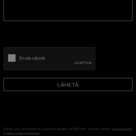
CAPTCHA
Tämän sivun lomakkeet on suojannut Googlen reCAPTCHA. Tutustu palvelun
käyttöehtoihin
ja
tietosuojalausekkeeseen