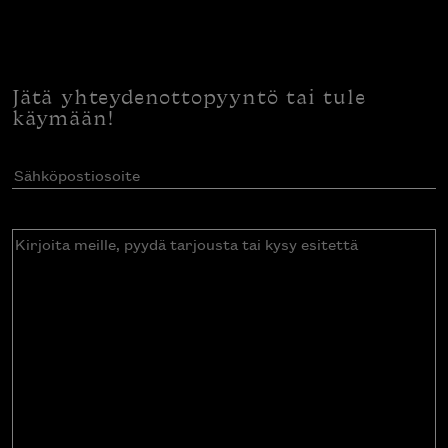
Jätä yhteydenottopyyntö tai tule
käymään!
Sähköpostiosoite
(Pakollinen)
Kirjoita
meille,
pyydä
tarjousta
tai
kysy
esitettä