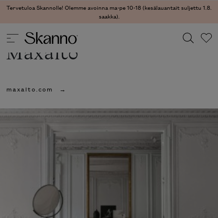
Tervetuloa Skannolle! Olemme avoinna ma-pe 10-18 (kesälauantait suljettu 1.8.
saakka).
Maxalto
Haku
maxalto.com
Type 2 or more characters for results.