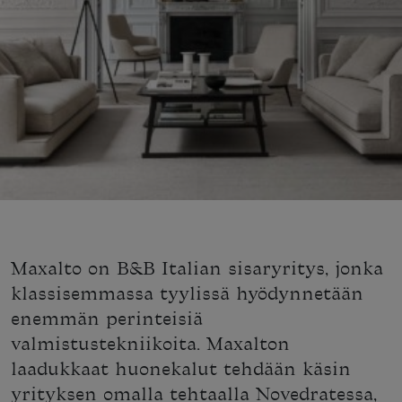
Maxalto on B&B Italian sisaryritys, jonka
klassisemmassa tyylissä hyödynnetään
enemmän perinteisiä
valmistustekniikoita. Maxalton
laadukkaat huonekalut tehdään käsin
yrityksen omalla tehtaalla Novedratessa,