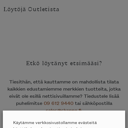
Löytöjä Outletista
Etkö löytänyt etsimääsi?
Tiesithän, että kauttamme on mahdollista tilata
kaikkien edustamiemme merkkien tuotteita, jotka
eivät ole esillä nettisivuillamme? Tiedustele lisää
puhelimitse
09 612 9440
tai sähköpostilla
sales@skanno.fi
.
Käytämme verkkosivustollamme evästeitä