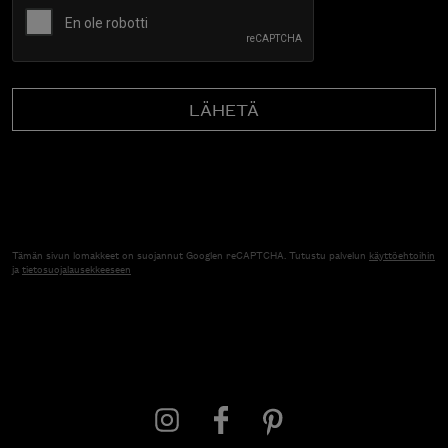
Tämän sivun lomakkeet on suojannut Googlen reCAPTCHA. Tutustu palvelun
käyttöehtoihin
ja
tietosuojalausekkeeseen