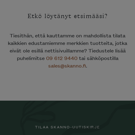
Etkö löytänyt etsimääsi?
Tiesithän, että kauttamme on mahdollista tilata
kaikkien edustamiemme merkkien tuotteita, jotka
eivät ole esillä nettisivuillamme? Tiedustele lisää
puhelimitse
09 612 9440
tai sähköpostilla
sales@skanno.fi
.
TILAA SKANNO-UUTISKIRJE