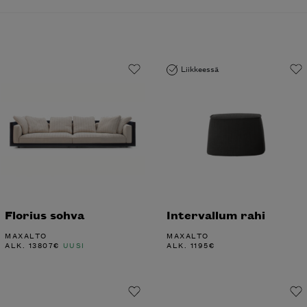
Liikkeessä
Florius sohva
Intervallum rahi
MAXALTO
MAXALTO
ALK.
13807
€
UUSI
ALK.
1195
€