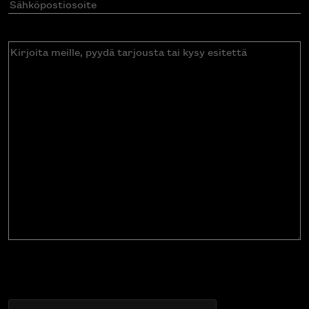
Sähköpostiosoite
(Pakollinen)
Kirjoita
meille,
pyydä
tarjousta
tai
kysy
esitettä
CAPTCHA