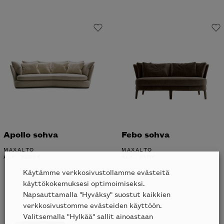
Apollo sohva
Febo sohva
MAXALTO
MAXALTO
ALK.
8306
€
ALK.
5311
€
Käytämme verkkosivustollamme evästeitä
käyttökokemuksesi optimoimiseksi.
Napsauttamalla "Hyväksy" suostut kaikkien
verkkosivustomme evästeiden käyttöön.
Valitsemalla "Hylkää" sallit ainoastaan