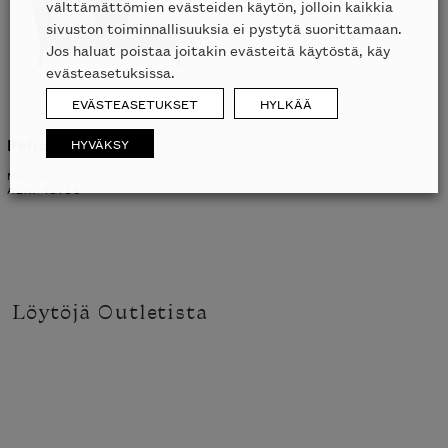
välttämättömien evästeiden käytön, jolloin kaikkia
sivuston toiminnallisuuksia ei pystytä suorittamaan.
Jos haluat poistaa joitakin evästeitä käytöstä, käy
evästeasetuksissa.
EVÄSTEASETUKSET
HYLKÄÄ
Febo divaani
HYVÄKSY
MAXALTO
ALK.
4373
€
Löytöjä Outletista