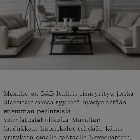
Maxalto on B&B Italian sisaryritys, jonka
klassisemmassa tyylissä hyödynnetään
enemmän perinteisiä
valmistustekniikoita. Maxalton
laadukkaat huonekalut tehdään käsin
yrityksen omalla tehtaalla Novedratessa,