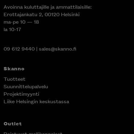
Avoinna kuluttajille ja ammattilaisille:
Erottajankatu 2, 00120 Helsinki
ma-pe 10 — 18
la 10-17
09 612 9440
|
sales@skanno.fi
Skanno
Tuotteet
Suunnittelupalvelu
Projektimyynti
Liike Helsingin keskustassa
Outlet
Poistuvat mallikappaleet