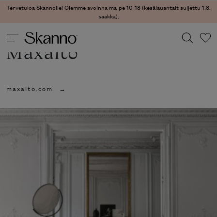
Tervetuloa Skannolle! Olemme avoinna ma-pe 10-18 (kesälauantait suljettu 1.8.
saakka).
Maxalto
Haku
maxalto.com
Type 2 or more characters for results.