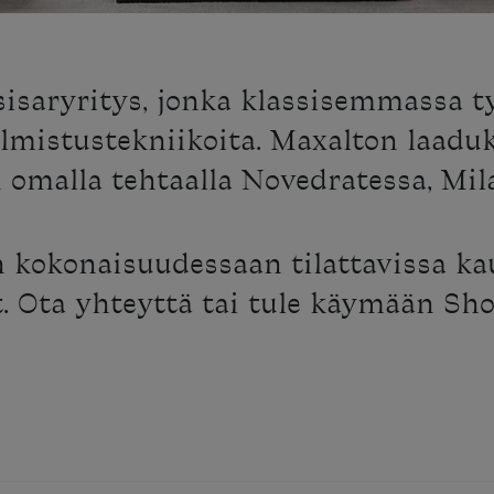
sisaryritys, jonka klassisemmassa 
lmistustekniikoita. Maxalton laadu
 omalla tehtaalla Novedratessa, Mil
n kokonaisuudessaan tilattavissa k
et. Ota yhteyttä tai tule käymään Sh