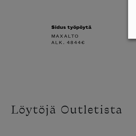
Sidus työpöytä
MAXALTO
ALK.
4844
€
Löytöjä Outletista