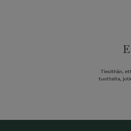
E
Tiesithän, e
tuotteita, jot