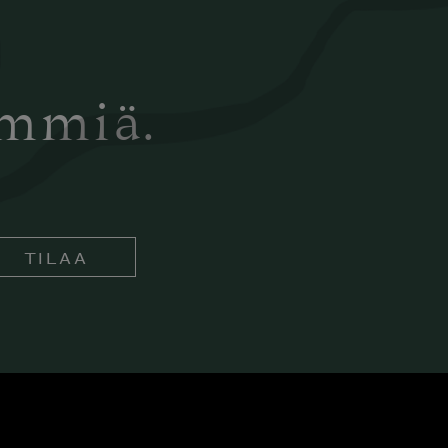
ämmiä.
TILAA