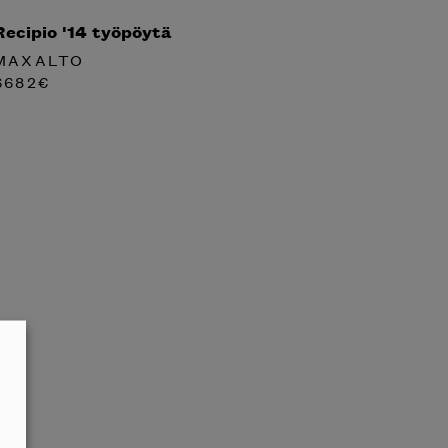
Recipio '14 työpöytä
MAXALTO
6682
€