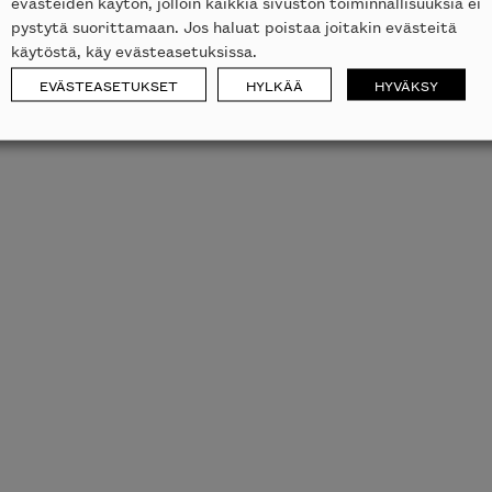
evästeiden käytön, jolloin kaikkia sivuston toiminnallisuuksia ei
pystytä suorittamaan. Jos haluat poistaa joitakin evästeitä
käytöstä, käy evästeasetuksissa.
EVÄSTEASETUKSET
HYLKÄÄ
HYVÄKSY