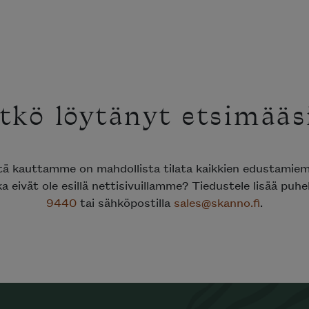
tkö löytänyt etsimääs
ttä kauttamme on mahdollista tilata kaikkien edustami
ka eivät ole esillä nettisivuillamme? Tiedustele lisää puh
9440
tai sähköpostilla
sales@skanno.fi
.