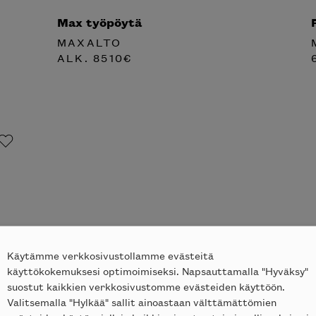
Max työpöytä
MAXALTO
ALK.
8510
€
Käytämme verkkosivustollamme evästeitä
käyttökokemuksesi optimoimiseksi. Napsauttamalla "Hyväksy"
suostut kaikkien verkkosivustomme evästeiden käyttöön.
Valitsemalla "Hylkää" sallit ainoastaan välttämättömien