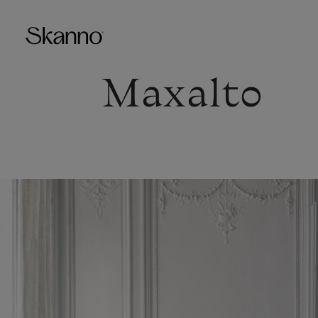
Maxalto
Haku
Type 2 or more characters fo