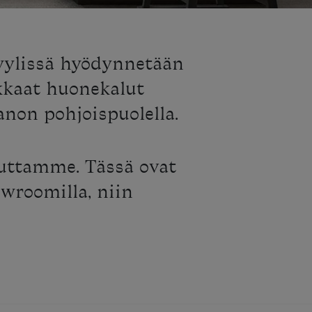
tyylissä hyödynnetään
kkaat huonekalut
anon pohjoispuolella.
auttamme. Tässä ovat
owroomilla, niin