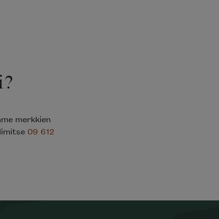
i?
emme merkkien
elimitse
09 612