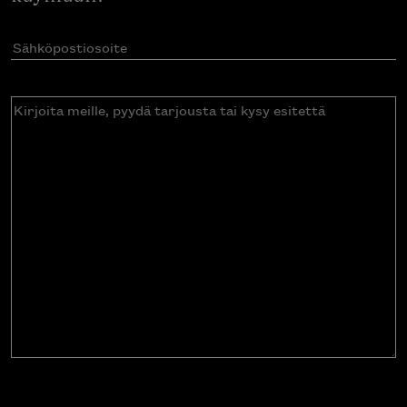
Sähköpostiosoite
(Pakollinen)
Kirjoita
meille,
pyydä
tarjousta
tai
kysy
esitettä