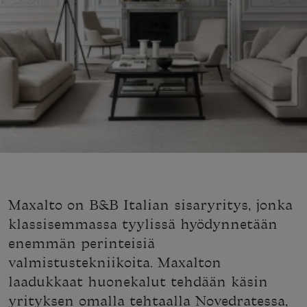
Maxalto on B&B Italian sisaryritys, jonka
klassisemmassa tyylissä hyödynnetään
enemmän perinteisiä
valmistustekniikoita. Maxalton
laadukkaat huonekalut tehdään käsin
yrityksen omalla tehtaalla Novedratessa,