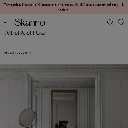
Tervetuloa Skannolle! Olemme avoinna ma-pe 10-18 (kesälauantait suljettu 1.8.
saakka).
Maxalto
Haku
maxalto.com
Type 2 or more characters for results.