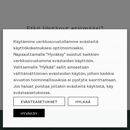
Etkö löytänyt etsimääsi?
Käytämme verkkosivustollamme evästeitä
Tiesithän, että kauttamme on mahdollista tilata
käyttökokemuksesi optimoimiseksi.
Napsauttamalla "Hyväksy" suostut kaikkien
kaikkien edustamiemme merkkien tuotteita, jotka
verkkosivustomme evästeiden käyttöön.
eivät ole esillä nettisivuillamme? Tiedustele lisää
Valitsemalla "Hylkää" sallit ainoastaan
puhelimitse
09 612 9440
tai sähköpostilla
välttämättömien evästeiden käytön, jolloin kaikkia
sales@skanno.fi
.
sivuston toiminnallisuuksia ei pystytä suorittamaan.
Jos haluat poistaa joitakin evästeitä käytöstä, käy
evästeasetuksissa.
EVÄSTEASETUKSET
HYLKÄÄ
HYVÄKSY