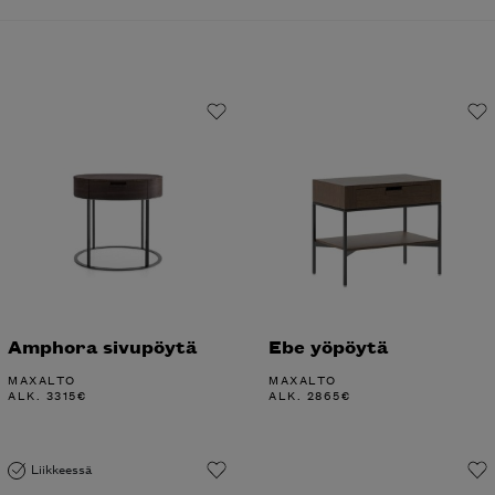
Amphora sivupöytä
Ebe yöpöytä
MAXALTO
MAXALTO
ALK.
3315
€
ALK.
2865
€
Liikkeessä