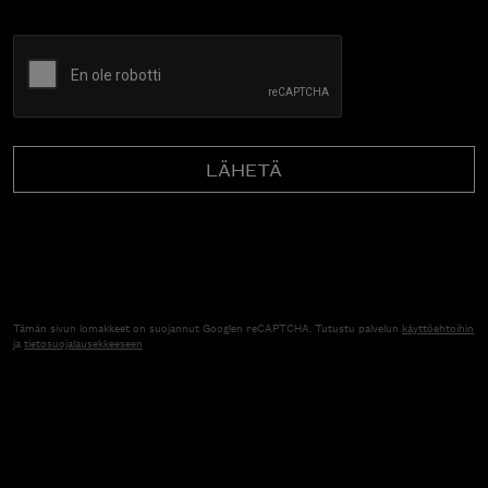
CAPTCHA
Tämän sivun lomakkeet on suojannut Googlen reCAPTCHA. Tutustu palvelun
käyttöehtoihin
ja
tietosuojalausekkeeseen