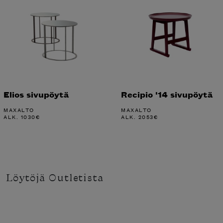
Elios sivupöytä
Recipio '14 sivupöytä
MAXALTO
MAXALTO
ALK.
1030
€
ALK.
2053
€
Löytöjä Outletista