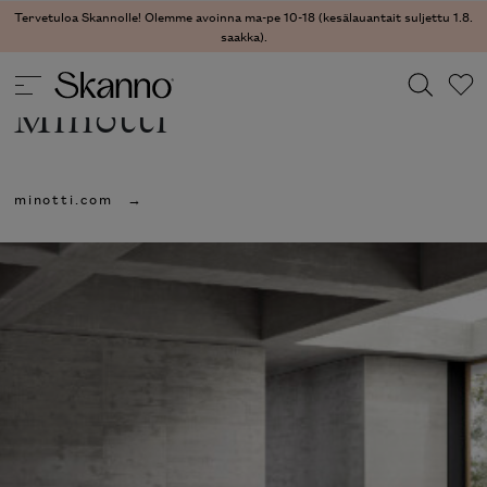
Tervetuloa Skannolle! Olemme avoinna ma-pe 10-18 (kesälauantait suljettu
1.8. saakka).
Minotti
Haku
minotti.com
Type 2 or more characters for results.