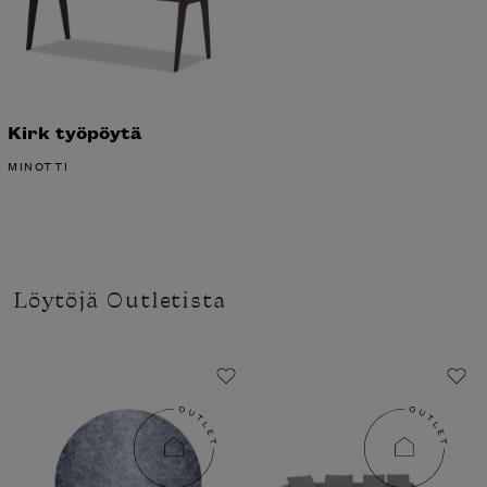
Kirk työpöytä
MINOTTI
Löytöjä Outletista
Haluatko tilata Minotti’n katalogin
kotiisi?