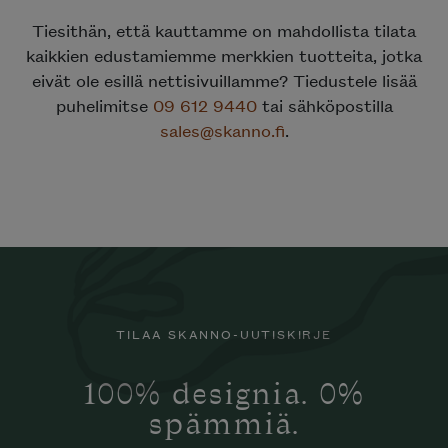
Tiesithän, että kauttamme on mahdollista tilata
kaikkien edustamiemme merkkien tuotteita, jotka
eivät ole esillä nettisivuillamme? Tiedustele lisää
puhelimitse
09 612 9440
tai sähköpostilla
sales@skanno.fi
.
TILAA SKANNO-UUTISKIRJE
100% designia. 0%
spämmiä.