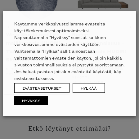
Käytämme verkkosivustollamme evästeitä
Wisp Shade matto -
Roger
F
käyttökokemuksesi optimoimiseksi.
mallikappale HUOM!
sohvakokonaisuus –
m
Napsauttamalla "Hyväksy" suostut kaikkien
Tämä tuote esillä
mallikappale HUOM!
T
verkkosivustomme evästeiden käyttöön.
Valitsemalla "Hylkää" sallit ainoastaan
Skannon liikkeessä
Tämä tuote esillä
S
välttämättömien evästeiden käytön, jolloin kaikkia
Skannon liikkeessä
MINOTTI
M
sivuston toiminnallisuuksia ei pystytä suorittamaan.
ALKUPERÄINEN
NYKYINEN
9646
€
4823
€
3
HINTA
HINTA
MINOTTI
Jos haluat poistaa joitakin evästeitä käytöstä, käy
OLI:
ON:
ALKUPERÄINEN
NYKYINEN
24343
€
12170
€
evästeasetuksissa.
9646€.
4823€.
HINTA
HINTA
OLI:
ON:
24343€.
12170€.
EVÄSTEASETUKSET
HYLKÄÄ
HYVÄKSY
Etkö löytänyt etsimääsi?
Inspiroidu italialaisen merkin laadukkaasta
huonekalumallistosta.