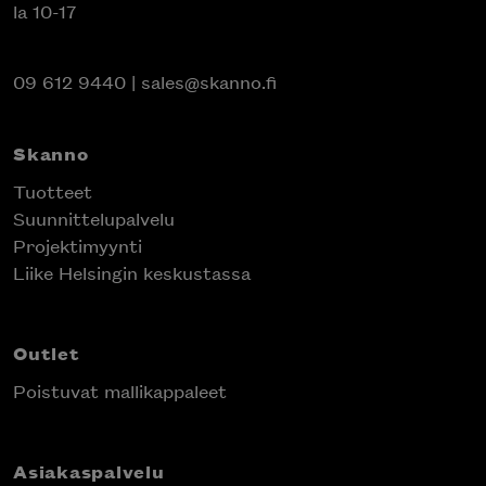
la 10-17
09 612 9440
|
sales@skanno.fi
Skanno
Tuotteet
Suunnittelupalvelu
Projektimyynti
Liike Helsingin keskustassa
Outlet
Poistuvat mallikappaleet
Asiakaspalvelu