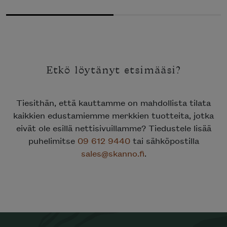
OLI:
ON:
24343€.
12170€.
Etkö löytänyt etsimääsi?
Tiesithän, että kauttamme on mahdollista tilata
kaikkien edustamiemme merkkien tuotteita, jotka
eivät ole esillä nettisivuillamme? Tiedustele lisää
puhelimitse
09 612 9440
tai sähköpostilla
sales@skanno.fi
.