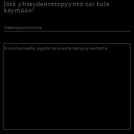
Jätä yhteydenottopyyntö tai tule
käymään!
Sähköpostiosoite
(Pakollinen)
Kirjoita
meille,
pyydä
tarjousta
tai
kysy
esitettä