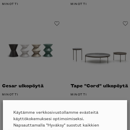
Haluatko tilata Minotti’n katalogin
Cesar ulkopöytä
Tape "Cord"
kotiisi?
ulkopöytä
MINOTTI
MINOTTI
Käytämme verkkosivustollamme evästeitä
käyttökokemuksesi optimoimiseksi.
Napsauttamalla "Hyväksy" suostut kaikkien
Löytöjä Outletista