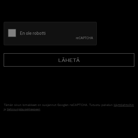
CAPTCHA
Tämän sivun lomakkeet on suojannut Googlen reCAPTCHA. Tutustu palvelun
käyttöehtoihin
ja
tietosuojalausekkeeseen