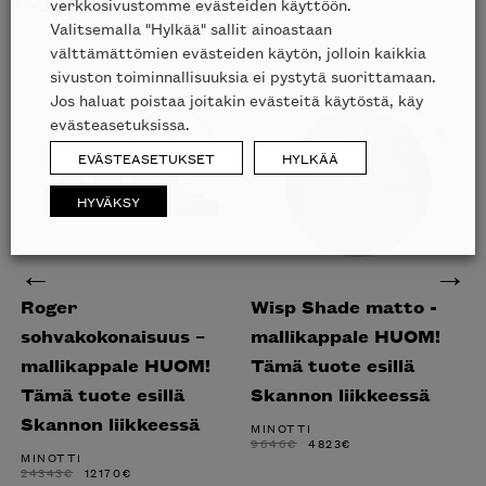
verkkosivustomme evästeiden käyttöön.
Valitsemalla "Hylkää" sallit ainoastaan
välttämättömien evästeiden käytön, jolloin kaikkia
sivuston toiminnallisuuksia ei pystytä suorittamaan.
Jos haluat poistaa joitakin evästeitä käytöstä, käy
evästeasetuksissa.
EVÄSTEASETUKSET
HYLKÄÄ
HYVÄKSY
Inspiroidu italialaisen merkin laadukkaasta
Roger
Wisp Shade matto -
F
huonekalumallistosta.
sohvakokonaisuus –
mallikappale HUOM!
m
mallikappale HUOM!
Tämä tuote esillä
T
Tämä tuote esillä
Skannon liikkeessä
S
Skannon liikkeessä
MINOTTI
M
ALKUPERÄINEN
NYKYINEN
9646
€
4823
€
3
HINTA
HINTA
MINOTTI
OLI:
ON:
ALKUPERÄINEN
NYKYINEN
24343
€
12170
€
9646€.
4823€.
HINTA
HINTA