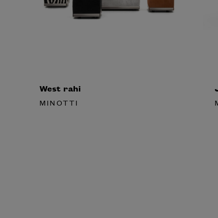
West rahi
J
MINOTTI
M