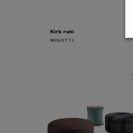
Kirk rahi
MINOTTI
Inspiroidu italia
huonek