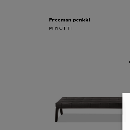
Freeman penkki
MINOTTI
Halua
Mi
katalog