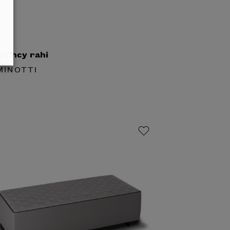
uincy rahi
INOTTI