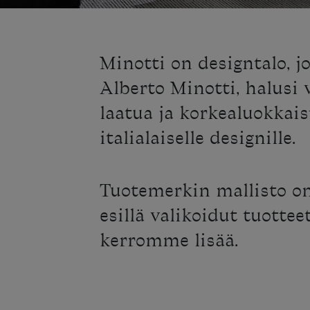
Minotti on designtalo, jo
Alberto Minotti, halusi v
laatua ja korkealuokkais
italialaiselle designille.
Tuotemerkin mallisto on
esillä valikoidut tuottee
kerromme lisää.