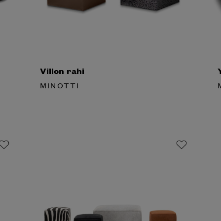
Villon rahi
Y
MINOTTI
M