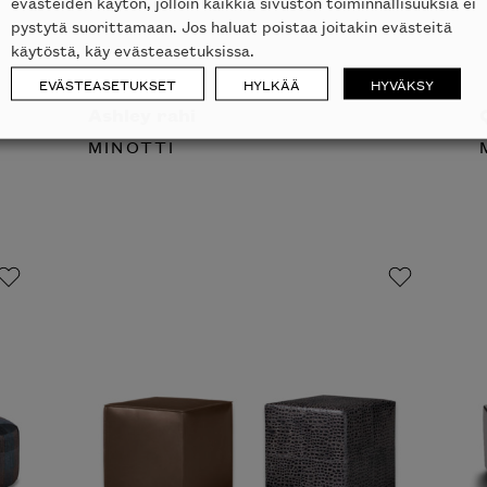
evästeiden käytön, jolloin kaikkia sivuston toiminnallisuuksia ei
pystytä suorittamaan. Jos haluat poistaa joitakin evästeitä
käytöstä, käy evästeasetuksissa.
EVÄSTEASETUKSET
HYLKÄÄ
HYVÄKSY
Ashley rahi
Q
MINOTTI
M
laisen merkin laadukkaasta
alumallistosta.