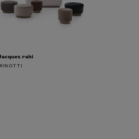
acques rahi
INOTTI