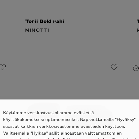
Torii Bold rahi
T
MINOTTI
M
tko tilata
notti’n
in kotiisi?
Käytämme verkkosivustollamme evästeitä
käyttökokemuksesi optimoimiseksi. Napsauttamalla "Hyväksy"
suostut kaikkien verkkosivustomme evästeiden käyttöön.
Valitsemalla "Hylkää" sallit ainoastaan välttämättömien