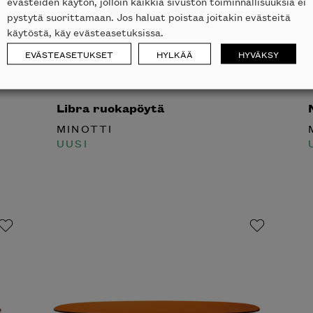
evästeiden käytön, jolloin kaikkia sivuston toiminnallisuuksia ei
pystytä suorittamaan. Jos haluat poistaa joitakin evästeitä
käytöstä, käy evästeasetuksissa.
EVÄSTEASETUKSET
HYLKÄÄ
HYVÄKSY
Libra ruokapöytä
N
MINOTTI
M
UUSI
U
laisen merkin laadukkaasta
alumallistosta.