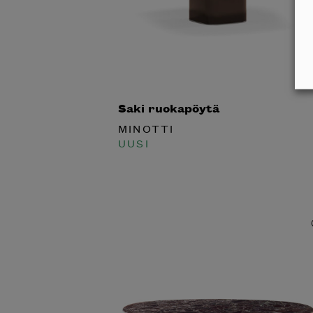
Saki ruokapöytä
MINOTTI
UUSI
Inspiroidu italia
huonek