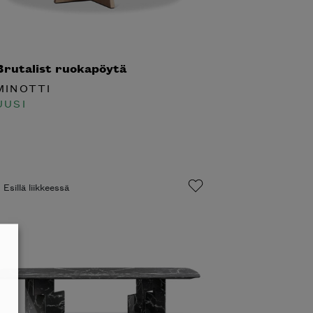
rutalist ruokapöytä
INOTTI
USI
Esillä liikkeessä