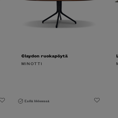
Claydon ruokapöytä
L
MINOTTI
M
Esillä liikkeessä