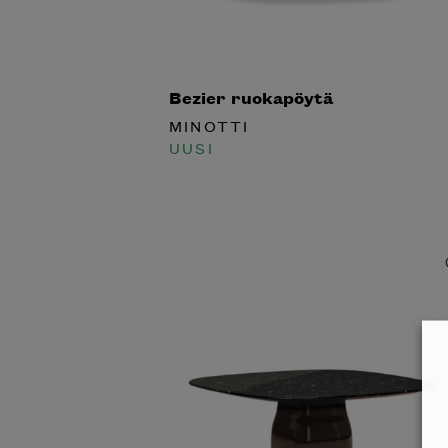
Bezier ruokapöytä
MINOTTI
Halua
UUSI
Mi
katalog