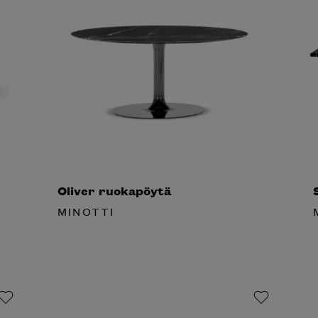
Oliver ruokapöytä
S
MINOTTI
M