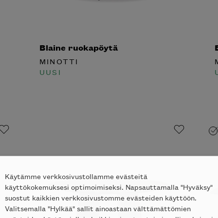
Blaine ruokapöytä
B
MINOTTI
M
tko tilata
UUSI
U
notti’n
in kotiisi?
Käytämme verkkosivustollamme evästeitä
käyttökokemuksesi optimoimiseksi. Napsauttamalla "Hyväksy"
suostut kaikkien verkkosivustomme evästeiden käyttöön.
Valitsemalla "Hylkää" sallit ainoastaan välttämättömien