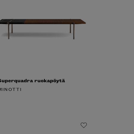
uperquadra ruokapöytä
INOTTI