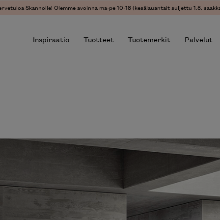
vetuloa Skannolle! Olemme avoinna ma-pe 10-18 (kesälauantait suljettu 1.8. saakka)
Inspiraatio
Tuotteet
Tuotemerkit
Palvelut
r results.