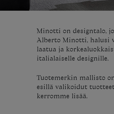
Minotti on designtalo, jo
Alberto Minotti, halusi v
laatua ja korkealuokkais
italialaiselle designille.
Tuotemerkin mallisto on
esillä valikoidut tuottee
kerromme lisää.