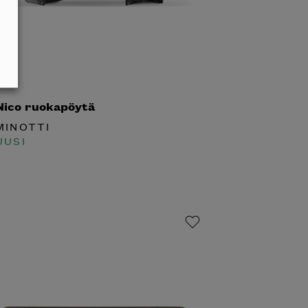
ico ruokapöytä
INOTTI
USI