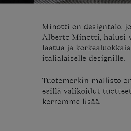
Minotti on designtalo, jo
Alberto Minotti, halusi v
laatua ja korkealuokkais
italialaiselle designille.
Tuotemerkin mallisto on
esillä valikoidut tuottee
kerromme lisää.