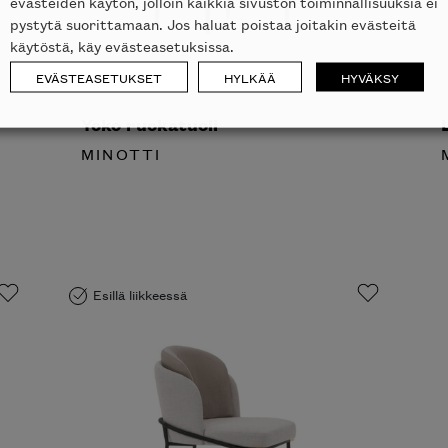
evästeiden käytön, jolloin kaikkia sivuston toiminnallisuuksia ei
pystytä suorittamaan. Jos haluat poistaa joitakin evästeitä
käytöstä, käy evästeasetuksissa.
EVÄSTEASETUKSET
HYLKÄÄ
HYVÄKSY
Yoko ruokatuoli
L
MINOTTI
M
laisen merkin laadukkaasta
alumallistosta.
Esillä liikkeessä