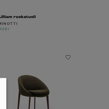
illiam ruokatuoli
INOTTI
USI