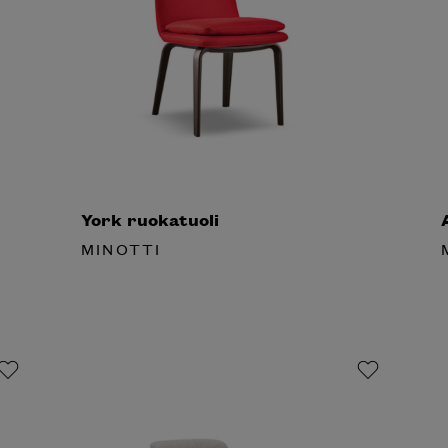
York ruokatuoli
A
MINOTTI
M