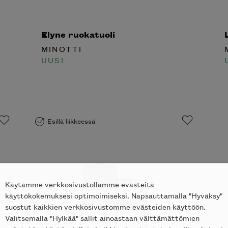
Elyne ruokatuoli
L
MINOTTI
M
UUSI
U
tko tilata
notti’n
in kotiisi?
Esillä liikkeessä
Käytämme verkkosivustollamme evästeitä
käyttökokemuksesi optimoimiseksi. Napsauttamalla "Hyväksy"
suostut kaikkien verkkosivustomme evästeiden käyttöön.
Valitsemalla "Hylkää" sallit ainoastaan välttämättömien