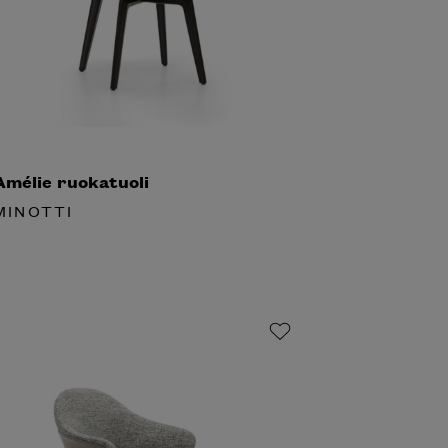
mélie ruokatuoli
INOTTI