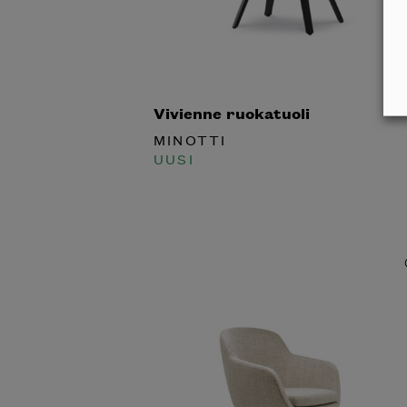
Vivienne ruokatuoli
MINOTTI
UUSI
Inspiroidu italia
huonek