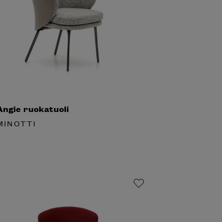
ngie ruokatuoli
INOTTI