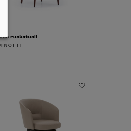
ido ruokatuoli
INOTTI