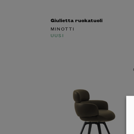
Giulietta ruokatuoli
MINOTTI
UUSI
Halua
Mi
katalog