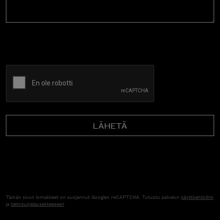
CAPTCHA
Tämän sivun lomakkeet on suojannut Googlen reCAPTCHA. Tutustu palvelun
käyttöehtoihin
ja
tietosuojalausekkeeseen