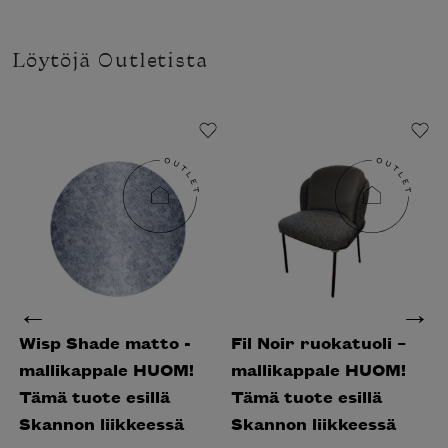
Löytöjä Outletista
Wisp Shade matto -
Fil Noir ruokatuoli –
R
mallikappale HUOM!
mallikappale HUOM!
s
Tämä tuote esillä
Tämä tuote esillä
m
Skannon liikkeessä
Skannon liikkeessä
T
S
MINOTTI
MINOTTI