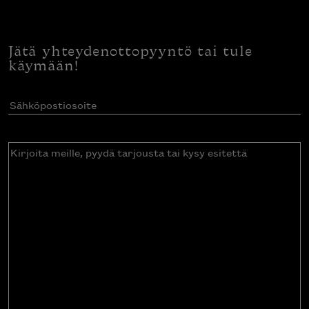
Jätä yhteydenottopyyntö tai tule
käymään!
Sähköpostiosoite
(Pakollinen)
Kirjoita
meille,
pyydä
tarjousta
tai
kysy
esitettä