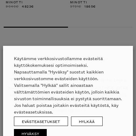
ALKUPERÄINEN
NYKYINEN
ALKUPERÄINEN
NYKYINEN
9646
€
4823
€
3731
€
1865
€
HINTA
HINTA
HINTA
HINTA
M
OLI:
ON:
OLI:
ON:
2
9646€.
4823€.
3731€.
1865€.
Haluatko tilata Minotti’n katalogin
kotiisi?
Etkö löytänyt etsimääsi?
Käytämme verkkosivustollamme evästeitä
käyttökokemuksesi optimoimiseksi.
Napsauttamalla "Hyväksy" suostut kaikkien
Tiesithän, että kauttamme on mahdollista tilata
verkkosivustomme evästeiden käyttöön.
kaikkien edustamiemme merkkien tuotteita, jotka
Valitsemalla "Hylkää" sallit ainoastaan
välttämättömien evästeiden käytön, jolloin kaikkia
eivät ole esillä nettisivuillamme? Tiedustele lisää
sivuston toiminnallisuuksia ei pystytä suorittamaan.
puhelimitse
09 612 9440
tai sähköpostilla
Jos haluat poistaa joitakin evästeitä käytöstä, käy
sales@skanno.fi
.
evästeasetuksissa.
EVÄSTEASETUKSET
HYLKÄÄ
HYVÄKSY