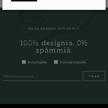
Inspiroidu italialaisen merkin laadukkaasta
huonekalumallistosta.
TILAA SKANNO-UUTISKIRJE
100% designia. 0%
spämmiä.
Kuluttajille
Ammattilaisille
TILAA