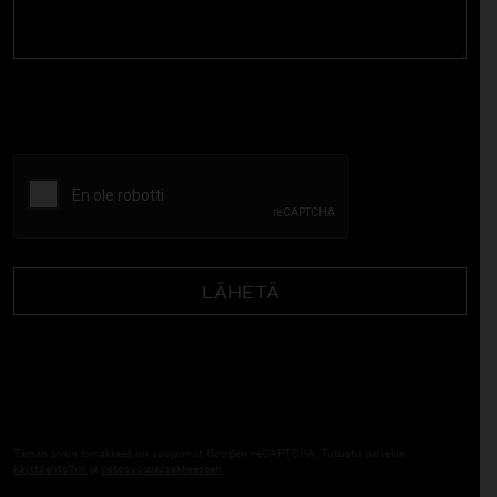
CAPTCHA
Tämän sivun lomakkeet on suojannut Googlen reCAPTCHA. Tutustu palvelun
käyttöehtoihin
ja
tietosuojalausekkeeseen