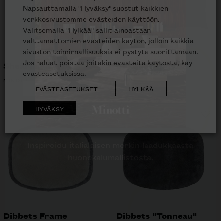
Napsauttamalla "Hyväksy" suostut kaikkien
verkkosivustomme evästeiden käyttöön.
Valitsemalla "Hylkää" sallit ainoastaan
välttämättömien evästeiden käytön, jolloin kaikkia
sivuston toiminnallisuuksia ei pystytä suorittamaan.
Jos haluat poistaa joitakin evästeitä käytöstä, käy
Shearling tyyny
Braque tyyny
evästeasetuksissa.
MINOTTI
MINOTTI
EVÄSTEASETUKSET
HYLKÄÄ
Inspiroidu italialaisen merkin laadukkaasta
huonekalumallistosta.
HYVÄKSY
Valitse katalogi
Haluan tilata
Digitaalisen katalogin
Paperisen katalogin
Dibbets Frame
Dibbets "Tonneau"