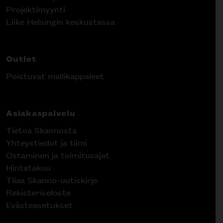
Projektimyynti
Liike Helsingin keskustassa
Outlet
Poistuvat mallikappaleet
Asiakaspalvelu
Tietoa Skannosta
Yhteystiedot ja tiimi
Ostaminen ja toimitusajat
Hintatakuu
Tilaa Skanno-uutiskirje
Rekisteriseloste
Evästeasetukset