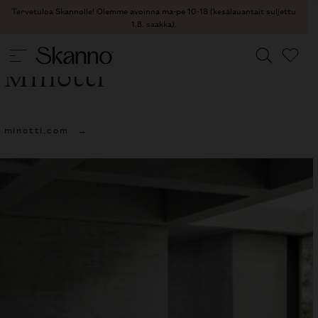
Tervetuloa Skannolle! Olemme avoinna ma-pe 10-18 (kesälauantait suljettu
1.8. saakka).
Minotti
Haku
minotti.com
Type 2 or more characters for results.