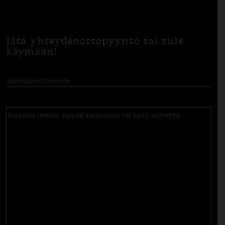
Jätä yhteydenottopyyntö tai tule
käymään!
Sähköpostiosoite
(Pakollinen)
Kirjoita
meille,
pyydä
tarjousta
tai
kysy
esitettä