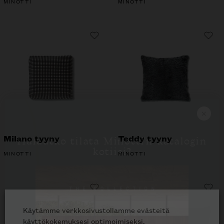
MINOTTI
MINOTTI
×
Haluatko tilata Minotti’n katalogin
kotiisi?
Milano tyyny
Teddy tyyny
MINOTTI
MINOTTI
Käytämme verkkosivustollamme evästeitä
käyttökokemuksesi optimoimiseksi.