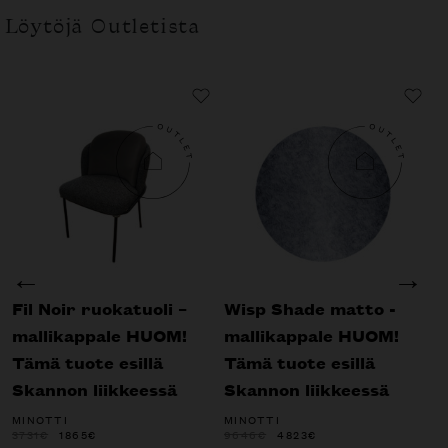
Löytöjä Outletista
Fil Noir ruokatuoli –
Wisp Shade matto -
R
mallikappale HUOM!
mallikappale HUOM!
s
Tämä tuote esillä
Tämä tuote esillä
m
Skannon liikkeessä
Skannon liikkeessä
T
S
MINOTTI
MINOTTI
ALKUPERÄINEN
NYKYINEN
ALKUPERÄINEN
NYKYINEN
3731
€
1865
€
9646
€
4823
€
HINTA
HINTA
HINTA
HINTA
M