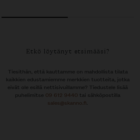
OLI:
ON:
OLI:
ON:
2
3731€.
1865€.
9646€.
4823€.
Etkö löytänyt etsimääsi?
Tiesithän, että kauttamme on mahdollista tilata
kaikkien edustamiemme merkkien tuotteita, jotka
eivät ole esillä nettisivuillamme? Tiedustele lisää
puhelimitse
09 612 9440
tai sähköpostilla
sales@skanno.fi
.