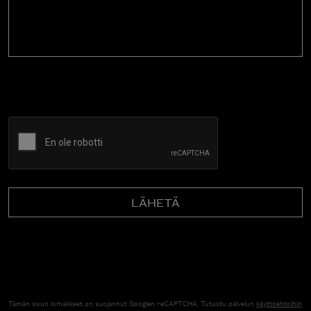
CAPTCHA
Tämän sivun lomakkeet on suojannut Googlen reCAPTCHA. Tutustu palvelun