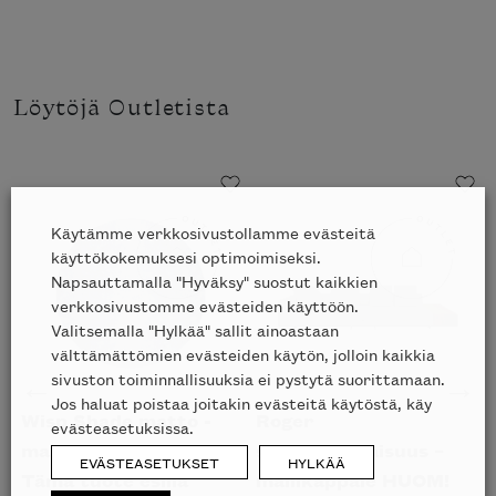
Haluatko tilata Minotti’n katalogin
kotiisi?
Löytöjä Outletista
Käytämme verkkosivustollamme evästeitä
käyttökokemuksesi optimoimiseksi.
Napsauttamalla "Hyväksy" suostut kaikkien
verkkosivustomme evästeiden käyttöön.
Valitsemalla "Hylkää" sallit ainoastaan
välttämättömien evästeiden käytön, jolloin kaikkia
sivuston toiminnallisuuksia ei pystytä suorittamaan.
Jos haluat poistaa joitakin evästeitä käytöstä, käy
Wisp Shade matto -
Roger
F
evästeasetuksissa.
mallikappale HUOM!
sohvakokonaisuus –
m
EVÄSTEASETUKSET
HYLKÄÄ
Tämä tuote esillä
mallikappale HUOM!
T