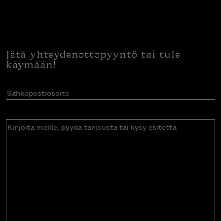
Jätä yhteydenottopyyntö tai tule
käymään!
Sähköpostiosoite
(Pakollinen)
Kirjoita
meille,
pyydä
tarjousta
tai
kysy
esitettä