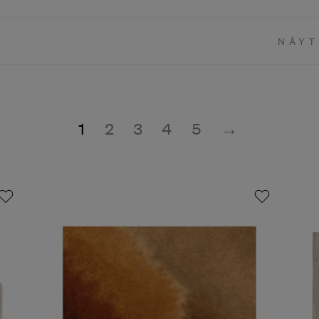
NÄYTE
1
2
3
4
5
→