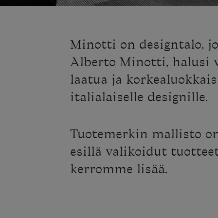
Minotti on designtalo, jo
Alberto Minotti, halusi v
laatua ja korkealuokkais
italialaiselle designille.
Tuotemerkin mallisto on
esillä valikoidut tuottee
kerromme lisää.