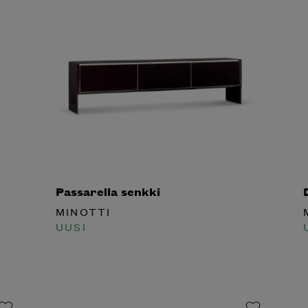
Passarella senkki
D
MINOTTI
M
UUSI
U