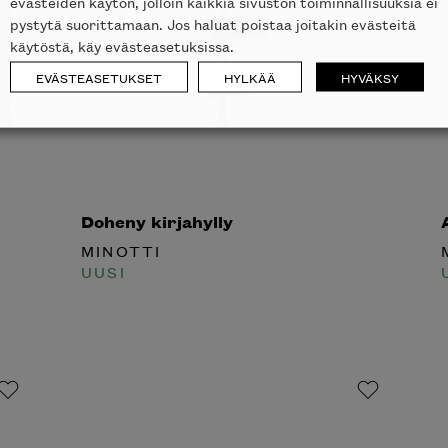
evästeiden käytön, jolloin kaikkia sivuston toiminnallisuuksia ei
pystytä suorittamaan. Jos haluat poistaa joitakin evästeitä
käytöstä, käy evästeasetuksissa.
EVÄSTEASETUKSET
HYLKÄÄ
HYVÄKSY
Doheny kirjahylly
At
laisen merkin laadukkaasta
MINOTTI
M
alumallistosta.
UUSI
U