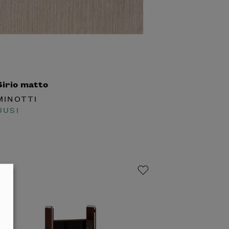
irio matto
INOTTI
USI