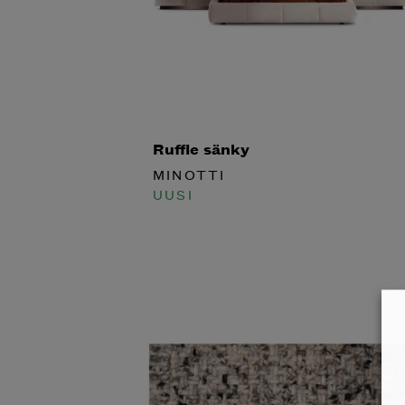
Halua
Ruffle sänky
Mi
MINOTTI
UUSI
katalog