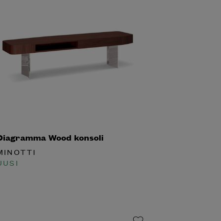
iagramma Wood konsoli
INOTTI
USI