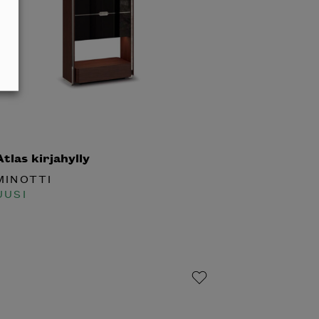
las kirjahylly
INOTTI
USI