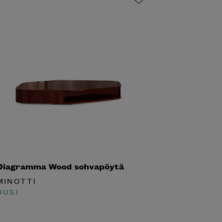
iagramma Wood sohvapöytä
INOTTI
USI