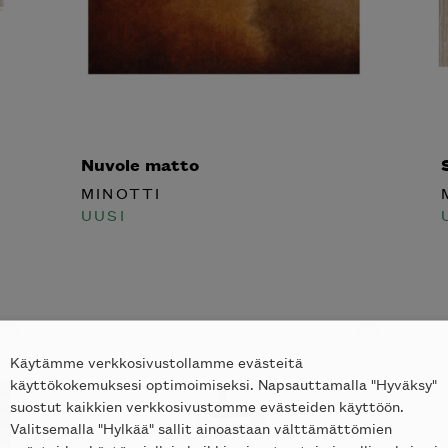
tko tilata
Nuvole matto
S
notti’n
MINOTTI
M
UUSI
U
in kotiisi?
Käytämme verkkosivustollamme evästeitä
käyttökokemuksesi optimoimiseksi. Napsauttamalla "Hyväksy"
suostut kaikkien verkkosivustomme evästeiden käyttöön.
Valitsemalla "Hylkää" sallit ainoastaan välttämättömien