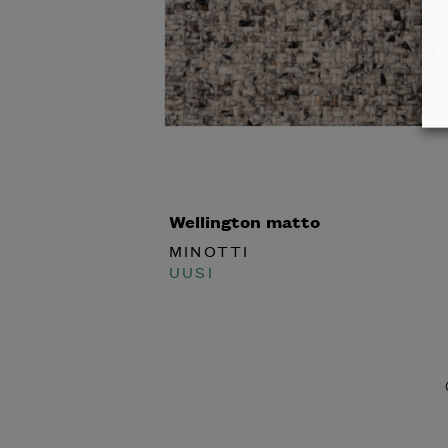
Wellington matto
Inspiroidu italia
MINOTTI
huonek
UUSI