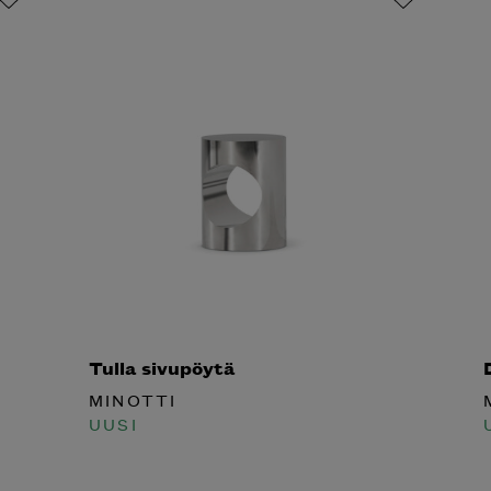
Tulla sivupöytä
D
MINOTTI
M
UUSI
U