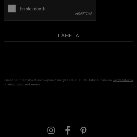
CAPTCHA
Tämän sivun lomakkeet on suojannut Googlen reCAPTCHA. Tutustu palvelun
käyttöehtoihin
ja
tietosuojalausekkeeseen