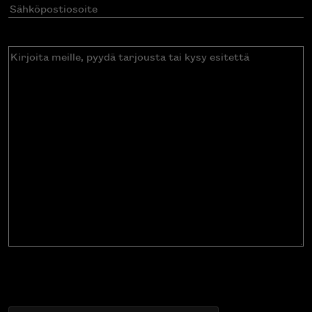
Sähköpostiosoite
(Pakollinen)
Kirjoita
meille,
pyydä
tarjousta
tai
kysy
esitettä