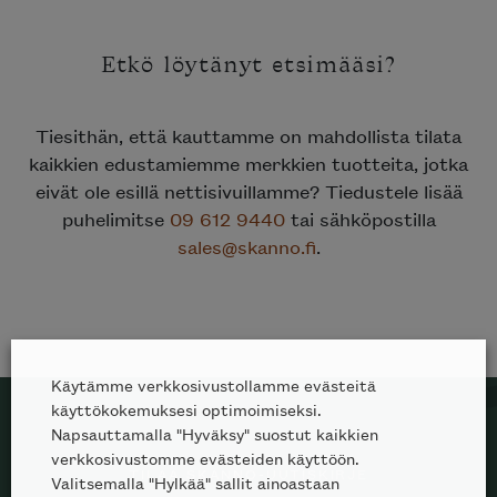
Etkö löytänyt etsimääsi?
Tiesithän, että kauttamme on mahdollista tilata
kaikkien edustamiemme merkkien tuotteita, jotka
eivät ole esillä nettisivuillamme? Tiedustele lisää
puhelimitse
09 612 9440
tai sähköpostilla
sales@skanno.fi
.
Käytämme verkkosivustollamme evästeitä
käyttökokemuksesi optimoimiseksi.
Napsauttamalla "Hyväksy" suostut kaikkien
verkkosivustomme evästeiden käyttöön.
TILAA SKANNO-UUTISKIRJE
Valitsemalla "Hylkää" sallit ainoastaan