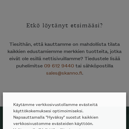
Etkö löytänyt etsimääsi?
Tiesithän, että kauttamme on mahdollista tilata
kaikkien edustamiemme merkkien tuotteita, jotka
eivät ole esillä nettisivuillamme? Tiedustele lisää
puhelimitse
09 612 9440
tai sähköpostilla
sales@skanno.fi
.
Käytämme verkkosivustollamme evästeitä
käyttökokemuksesi optimoimiseksi.
Napsauttamalla "Hyväksy" suostut kaikkien
verkkosivustomme evästeiden käyttöön.