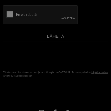
CAPTCHA
Tämän sivun lomakkeet on suojannut Googlen reCAPTCHA. Tutustu palvelun
käyttöehtoihin
ja
tietosuojalausekkeeseen