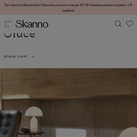
Tervetuloa Skannolle! Olemme avoinna ma-pe 10-18 (kesälauantait suljettu 1.8.
saakka).
Oluce
Haku
oluce.com
Type 2 or more characters for results.