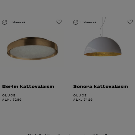
Liikkeessä
Liikkeessä
Berlin kattovalaisin
Sonora kattovalaisin
OLUCE
OLUCE
ALK.
728
€
ALK.
742
€