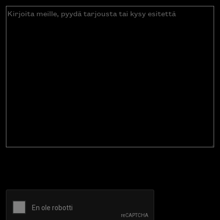
Kirjoita
meille,
pyydä
tarjousta
tai
kysy
esitettä
CAPTCHA