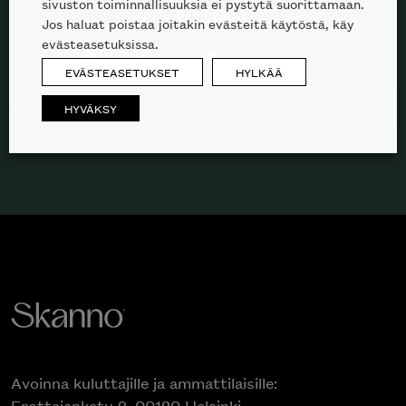
sivuston toiminnallisuuksia ei pystytä suorittamaan.
spämmiä.
Jos haluat poistaa joitakin evästeitä käytöstä, käy
evästeasetuksissa.
Kuluttajille
Ammattilaisille
EVÄSTEASETUKSET
HYLKÄÄ
HYVÄKSY
TILAA
Avoinna kuluttajille ja ammattilaisille:
Erottajankatu 2, 00120 Helsinki