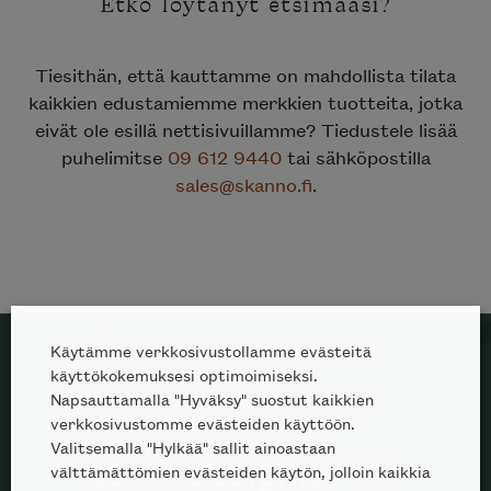
Etkö löytänyt etsimääsi?
Tiesithän, että kauttamme on mahdollista tilata
kaikkien edustamiemme merkkien tuotteita, jotka
eivät ole esillä nettisivuillamme? Tiedustele lisää
puhelimitse
09 612 9440
tai sähköpostilla
sales@skanno.fi
.
Käytämme verkkosivustollamme evästeitä
käyttökokemuksesi optimoimiseksi.
Napsauttamalla "Hyväksy" suostut kaikkien
TILAA SKANNO-UUTISKIRJE
verkkosivustomme evästeiden käyttöön.
Valitsemalla "Hylkää" sallit ainoastaan
100% designia. 0%
välttämättömien evästeiden käytön, jolloin kaikkia