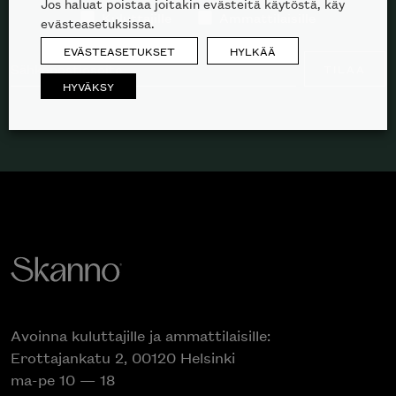
Jos haluat poistaa joitakin evästeitä käytöstä, käy
Kuluttajille
Ammattilaisille
evästeasetuksissa.
EVÄSTEASETUKSET
HYLKÄÄ
TILAA
HYVÄKSY
Avoinna kuluttajille ja ammattilaisille:
Erottajankatu 2, 00120 Helsinki
ma-pe 10 — 18