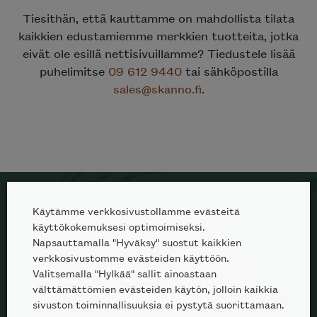
Tiesithän, että kauttamme on mahdollista tilata
kaikkien edustamiemme merkkien tuotteita, jotka
eivät ole esillä nettisivuillamme? Tiedustele lisää
puhelimitse
09 612 9440
tai sähköpostilla
sales@skanno.fi
.
Käytämme verkkosivustollamme evästeitä
käyttökokemuksesi optimoimiseksi.
TILAA SKANNO-UUTISKIRJE
Napsauttamalla "Hyväksy" suostut kaikkien
verkkosivustomme evästeiden käyttöön.
100% designia. 0%
Valitsemalla "Hylkää" sallit ainoastaan
välttämättömien evästeiden käytön, jolloin kaikkia
spämmiä.
sivuston toiminnallisuuksia ei pystytä suorittamaan.