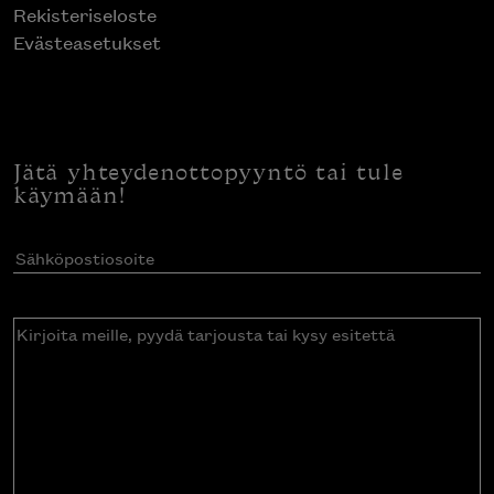
Rekisteriseloste
Evästeasetukset
Jätä yhteydenottopyyntö tai tule
käymään!
Sähköpostiosoite
(Pakollinen)
Kirjoita
meille,
pyydä
tarjousta
tai
kysy
esitettä