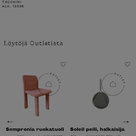
TACCHINI
ALK.
1303
€
Löytöjä Outletista
Sempronia ruokatuoli
Soleil peili, halkaisija