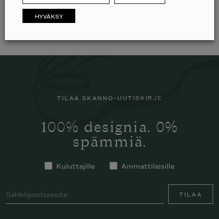
HYVÄKSY
TILAA SKANNO-UUTISKIRJE
100% designia. 0%
spämmiä.
Kuluttajille
Ammattilaisille
TILAA