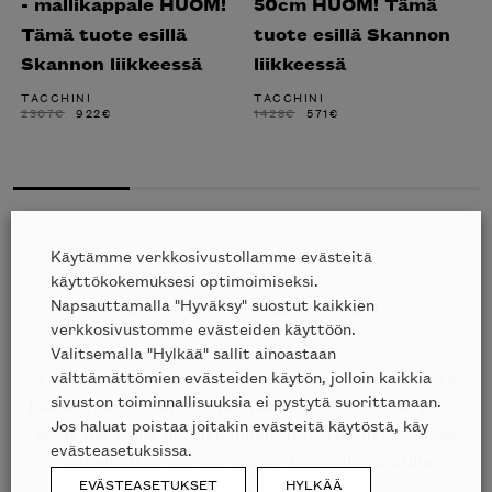
- mallikappale HUOM!
50cm HUOM! Tämä
Tämä tuote esillä
tuote esillä Skannon
Skannon liikkeessä
liikkeessä
TACCHINI
TACCHINI
ALKUPERÄINEN
NYKYINEN
ALKUPERÄINEN
NYKYINEN
2307
€
922
€
1428
€
571
€
HINTA
HINTA
HINTA
HINTA
OLI:
ON:
OLI:
ON:
2307€.
922€.
1428€.
571€.
Käytämme verkkosivustollamme evästeitä
käyttökokemuksesi optimoimiseksi.
Napsauttamalla "Hyväksy" suostut kaikkien
Etkö löytänyt etsimääsi?
verkkosivustomme evästeiden käyttöön.
Valitsemalla "Hylkää" sallit ainoastaan
välttämättömien evästeiden käytön, jolloin kaikkia
Tiesithän, että kauttamme on mahdollista tilata
sivuston toiminnallisuuksia ei pystytä suorittamaan.
kaikkien edustamiemme merkkien tuotteita, jotka
Jos haluat poistaa joitakin evästeitä käytöstä, käy
eivät ole esillä nettisivuillamme? Tiedustele lisää
evästeasetuksissa.
puhelimitse
09 612 9440
tai sähköpostilla
EVÄSTEASETUKSET
HYLKÄÄ
sales@skanno.fi
.