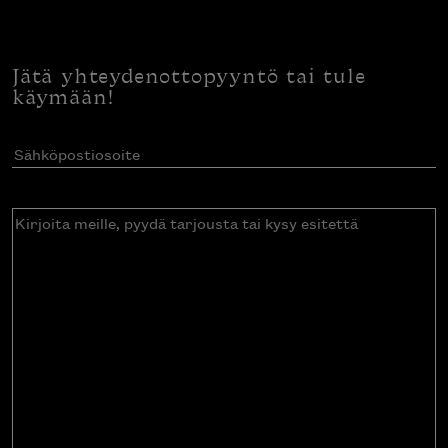
Jätä yhteydenottopyyntö tai tule
käymään!
Sähköpostiosoite
(Pakollinen)
Kirjoita
meille,
pyydä
tarjousta
tai
kysy
esitettä