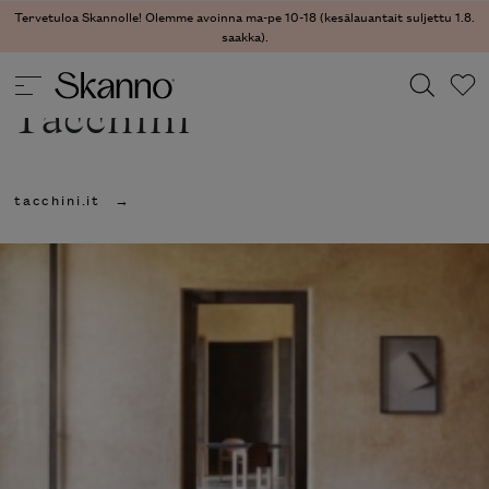
Tervetuloa Skannolle! Olemme avoinna ma-pe 10-18 (kesälauantait suljettu 1.8.
saakka).
Tacchini
Haku
tacchini.it
Type 2 or more characters for results.