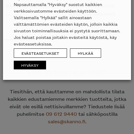
Napsauttamalla "Hyväksy" suostut kaikkien
Skannon liikkeessä
Tämä tuote esillä
verkkosivustomme evästeiden käyttöön.
Skannon liikeessä
TACCHINI
Valitsemalla "Hylkää" sallit ainoastaan
ALKUPERÄINEN
NYKYINEN
4642
€
2321
€
HINTA
HINTA
TACCHINI
välttämättömien evästeiden käytön, jolloin kaikkia
OLI:
ON:
ALKUPERÄINEN
NYKYINEN
6637
€
3318
€
sivuston toiminnallisuuksia ei pystytä suorittamaan.
4642€.
2321€.
HINTA
HINTA
OLI:
ON:
Jos haluat poistaa joitakin evästeitä käytöstä, käy
6637€.
3318€.
evästeasetuksissa.
EVÄSTEASETUKSET
HYLKÄÄ
HYVÄKSY
Etkö löytänyt etsimääsi?
Tiesithän, että kauttamme on mahdollista tilata
kaikkien edustamiemme merkkien tuotteita, jotka
eivät ole esillä nettisivuillamme? Tiedustele lisää
puhelimitse
09 612 9440
tai sähköpostilla
sales@skanno.fi
.