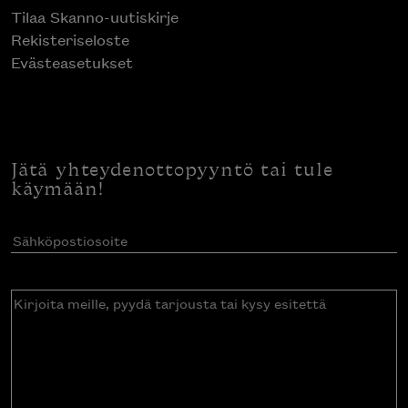
Tilaa Skanno-uutiskirje
Rekisteriseloste
Evästeasetukset
Jätä yhteydenottopyyntö tai tule
käymään!
Sähköpostiosoite
(Pakollinen)
Kirjoita
meille,
pyydä
tarjousta
tai