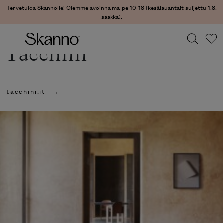
Tervetuloa Skannolle! Olemme avoinna ma-pe 10-18 (kesälauantait suljettu 1.8.
saakka).
Tacchini
Haku
tacchini.it
Type 2 or more characters for results.