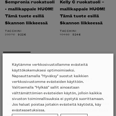
Sempronia ruokatuoli
Kelly C ruokatuoli –
- mallikappale HUOM!
mallikappale HUOM!
Tämä tuote esillä
Tämä tuote esillä
Skannon liikkeessä
Skannon liikkeessä
TACCHINI
TACCHINI
ALKUPERÄINEN
NYKYINEN
ALKUPERÄINEN
NYKYINEN
2307
€
922
€
1048
€
524
€
HINTA
HINTA
HINTA
HINTA
OLI:
ON:
OLI:
ON:
2307€.
922€.
1048€.
524€.
Käytämme verkkosivustollamme evästeitä
käyttökokemuksesi optimoimiseksi.
Napsauttamalla "Hyväksy" suostut kaikkien
Etkö löytänyt etsimääsi?
verkkosivustomme evästeiden käyttöön.
Valitsemalla "Hylkää" sallit ainoastaan
välttämättömien evästeiden käytön, jolloin kaikkia
Tiesithän, että kauttamme on mahdollista tilata
sivuston toiminnallisuuksia ei pystytä suorittamaan.
kaikkien edustamiemme merkkien tuotteita, jotka
Jos haluat poistaa joitakin evästeitä käytöstä, käy
evästeasetuksissa.
eivät ole esillä nettisivuillamme? Tiedustele lisää