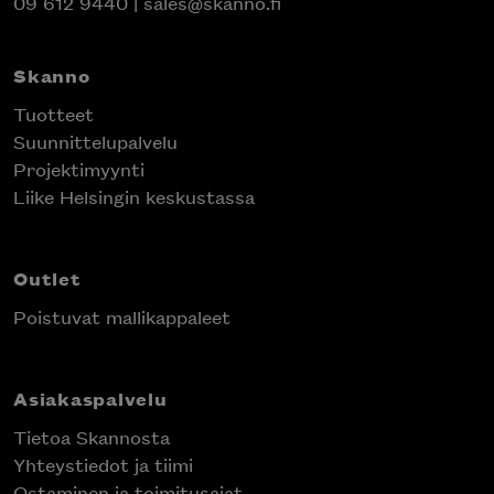
09 612 9440
|
sales@skanno.fi
Skanno
Tuotteet
Suunnittelupalvelu
Projektimyynti
Liike Helsingin keskustassa
Outlet
Poistuvat mallikappaleet
Asiakaspalvelu
Tietoa Skannosta
Yhteystiedot ja tiimi
Ostaminen ja toimitusajat