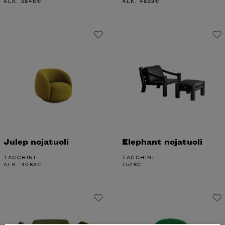
ALK.
2846
€
ALK.
4828
€
Julep nojatuoli
Elephant nojatuoli
TACCHINI
TACCHINI
ALK.
4083
€
7528
€