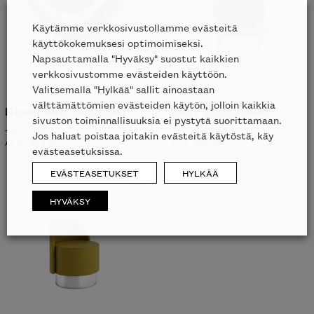
Käytämme verkkosivustollamme evästeitä
käyttökokemuksesi optimoimiseksi.
Napsauttamalla "Hyväksy" suostut kaikkien
verkkosivustomme evästeiden käyttöön.
Valitsemalla "Hylkää" sallit ainoastaan
välttämättömien evästeiden käytön, jolloin kaikkia
Reversível nojatuoli
Kelly E nojatuoli
sivuston toiminnallisuuksia ei pystytä suorittamaan.
TACCHINI
TACCHINI
Jos haluat poistaa joitakin evästeitä käytöstä, käy
ALK.
3697
€
ALK.
2181
€
evästeasetuksissa.
EVÄSTEASETUKSET
HYLKÄÄ
HYVÄKSY