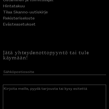
Hintatakuu
Tilaa Skanno-uutiskirje
Rekisteriseloste
Evästeasetukset
Jätä yhteydenottopyyntö tai tule
käymään!
Sähköpostiosoite
(Pakollinen)
Kirjoita
meille,
pyydä
tarjousta