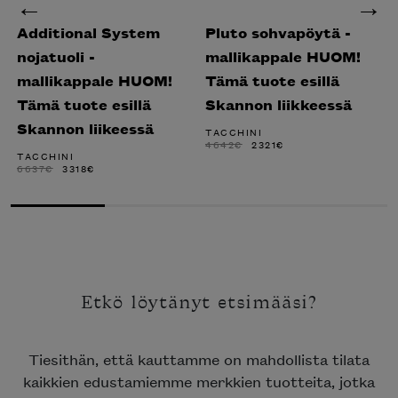
Additional System
Pluto sohvapöytä -
nojatuoli -
mallikappale HUOM!
mallikappale HUOM!
Tämä tuote esillä
Tämä tuote esillä
Skannon liikkeessä
Skannon liikeessä
TACCHINI
ALKUPERÄINEN
NYKYINEN
4642
€
2321
€
HINTA
HINTA
TACCHINI
OLI:
ON:
ALKUPERÄINEN
NYKYINEN
6637
€
3318
€
4642€.
2321€.
HINTA
HINTA
OLI:
ON:
6637€.
3318€.
Etkö löytänyt etsimääsi?
Tiesithän, että kauttamme on mahdollista tilata
kaikkien edustamiemme merkkien tuotteita, jotka