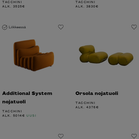
TACCHINI
TACCHINI
ALK.
3525
€
ALK.
3830
€
Liikkeessä
Additional System
Orsola nojatuoli
nojatuoli
TACCHINI
ALK.
4376
€
TACCHINI
ALK.
5014
€
UUSI