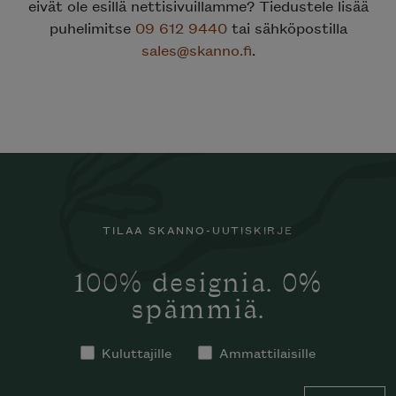
eivät ole esillä nettisivuillamme? Tiedustele lisää
puhelimitse
09 612 9440
tai sähköpostilla
sales@skanno.fi
.
TILAA SKANNO-UUTISKIRJE
100% designia. 0%
spämmiä.
Kuluttajille
Ammattilaisille