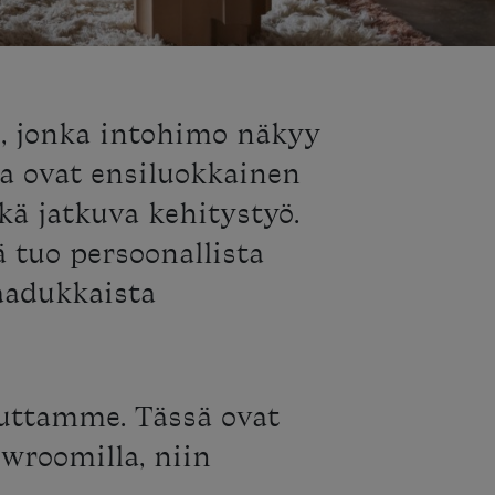
s, jonka intohimo näkyy
a ovat ensiluokkainen
ekä jatkuva kehitystyö.
 tuo persoonallista
laadukkaista
auttamme. Tässä ovat
owroomilla, niin