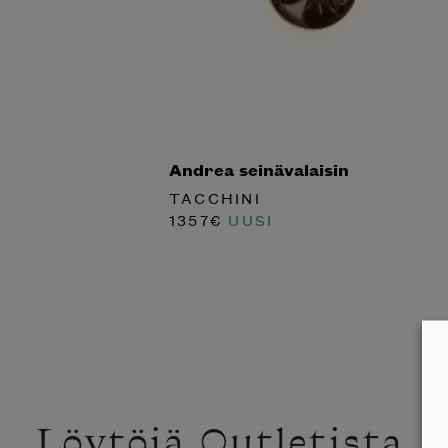
Andrea seinävalaisin
TACCHINI
1357
€
UUSI
Löytöjä Outletista