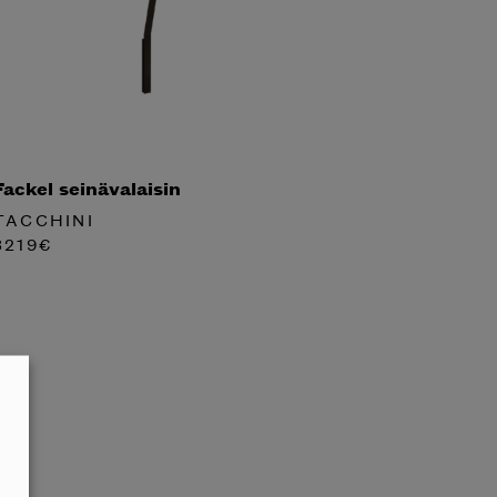
Fackel seinävalaisin
TACCHINI
3219
€