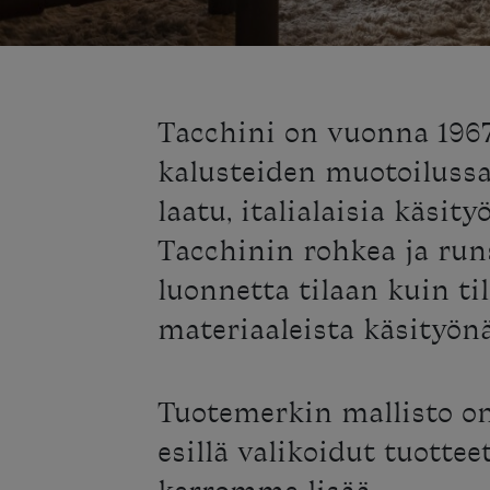
Tacchini on vuonna 1967
kalusteiden muotoilussa
laatu, italialaisia käsi
Tacchinin rohkea ja run
luonnetta tilaan kuin t
materiaaleista käsityönä
Tuotemerkin mallisto o
esillä valikoidut tuotte