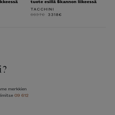
ikkeessä
tuote esillä Skannon liikeessä
S
TACCHINI
EN
N
ALKUPERÄINEN
NYKYINEN
6637
€
3318
€
1
HINTA
HINTA
OLI:
ON:
6637€.
3318€.
i?
emme merkkien
elimitse
09 612