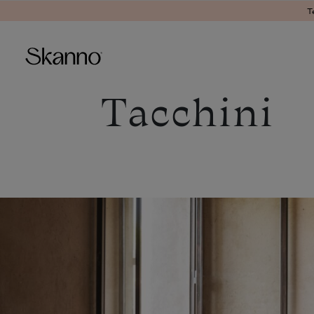
T
Tacchini
Haku
Type 2 or more characters fo