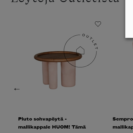
Pluto sohvapöytä -
Sempron
mallikappale HUOM! Tämä
mallik