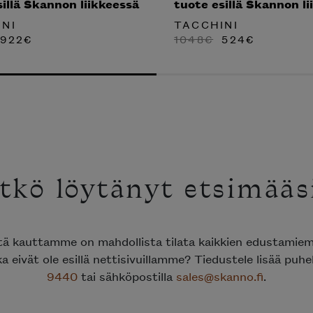
sillä Skannon liikkeessä
tuote esillä Skannon li
NI
TACCHINI
ALKUPERÄINEN
NYKYINEN
ALKUPERÄIN
NYKYINE
922
€
1048
€
524
€
HINTA
HINTA
HINTA
HINTA
OLI:
ON:
OLI:
ON:
2307€.
922€.
1048€.
524€.
tkö löytänyt etsimääs
ttä kauttamme on mahdollista tilata kaikkien edustami
ka eivät ole esillä nettisivuillamme? Tiedustele lisää puh
9440
tai sähköpostilla
sales@skanno.fi
.