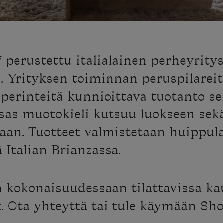
 perustettu italialainen perheyrity
. Yrityksen toiminnan peruspilareit
työperinteitä kunnioittava tuotanto s
sas muotokieli kutsuu luokseen sekä
ilaan. Tuotteet valmistetaan huippu
 Italian Brianzassa.
n kokonaisuudessaan tilattavissa k
et. Ota yhteyttä tai tule käymään Sh