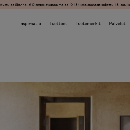
ervetuloa Skannolle! Olemme avoinna ma-pe 10-18 (kesälauantait suljettu 1.8. saakka
Inspiraatio
Tuotteet
Tuotemerkit
Palvelut
r results.