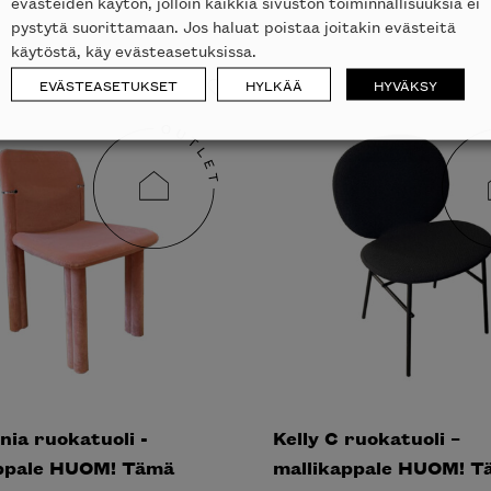
evästeiden käytön, jolloin kaikkia sivuston toiminnallisuuksia ei
pystytä suorittamaan. Jos haluat poistaa joitakin evästeitä
käytöstä, käy evästeasetuksissa.
EVÄSTEASETUKSET
HYLKÄÄ
HYVÄKSY
ia ruokatuoli -
Kelly C ruokatuoli –
appale HUOM! Tämä
mallikappale HUOM! T