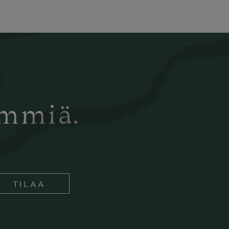
ämmiä.
TILAA