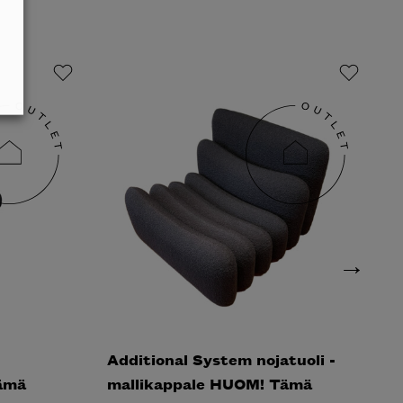
Additional System nojatuoli -
S
ämä
mallikappale HUOM! Tämä
H