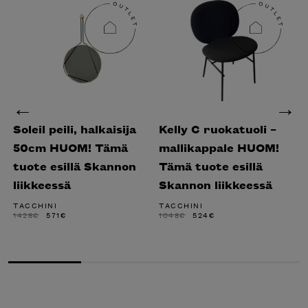
Soleil peili, halkaisija
Kelly C ruokatuoli –
50cm HUOM! Tämä
mallikappale HUOM!
tuote esillä Skannon
Tämä tuote esillä
liikkeessä
Skannon liikkeessä
TACCHINI
TACCHINI
ALKUPERÄINEN
NYKYINEN
ALKUPERÄINEN
NYKYINEN
1428
€
571
€
1048
€
524
€
HINTA
HINTA
HINTA
HINTA
OLI:
ON:
OLI:
ON:
1428€.
571€.
1048€.
524€.