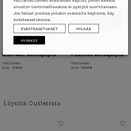
sivuston toiminnallisuuksia ei pystytä suorittamaan.
Jos haluat poistaa joitakin evästeitä käytöstä, käy
evästeasetuksissa.
EVÄSTEASETUKSET
HYLKÄÄ
HYVÄKSY
Chill-Out sohvapöytä
Pastilles sohvapöytä
TACCHINI
TACCHINI
ALK.
2181
€
ALK.
1290
€
Löytöjä Outletista