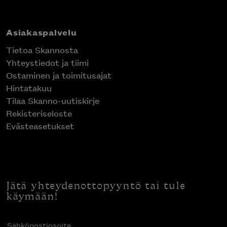
Asiakaspalvelu
Tietoa Skannosta
Yhteystiedot ja tiimi
Ostaminen ja toimitusajat
Hintatakuu
Tilaa Skanno-uutiskirje
Rekisteriseloste
Evästeasetukset
Jätä yhteydenottopyyntö tai tule
käymään!
Sähköpostiosoite
(Pakollinen)