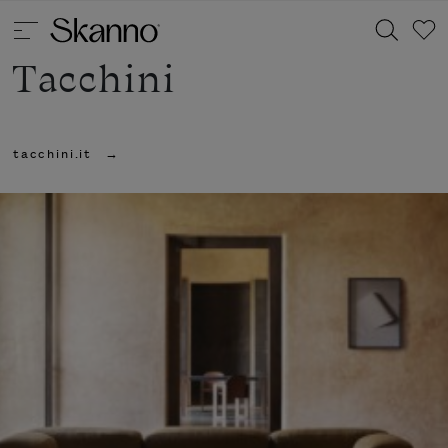
Tacchini
Haku
tacchini.it
Type 2 or more characters for results.