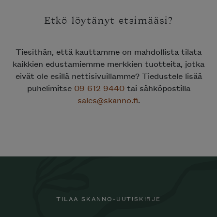
Etkö löytänyt etsimääsi?
Tiesithän, että kauttamme on mahdollista tilata
kaikkien edustamiemme merkkien tuotteita, jotka
eivät ole esillä nettisivuillamme? Tiedustele lisää
puhelimitse
09 612 9440
tai sähköpostilla
sales@skanno.fi
.
TILAA SKANNO-UUTISKIRJE