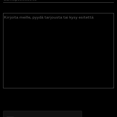
Kirjoita
meille,
pyydä
tarjousta
tai
kysy
esitettä
CAPTCHA