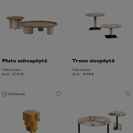
Pluto sohvapöytä
Trono sivupöytä
TACCHINI
TACCHINI
ALK.
2727
€
ALK.
1636
€
Liikkeessä