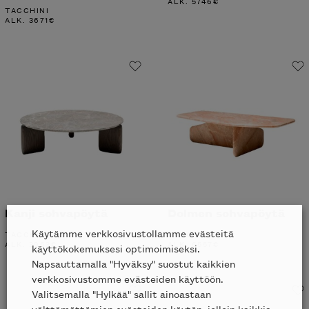
ALK.
5746
€
TACCHINI
ALK.
3671
€
Kanji sohvapöytä
Dolmen sohvapöytä
Käytämme verkkosivustollamme evästeitä
TACCHINI
TACCHINI
ALK.
3963
€
ALK.
6557
€
käyttökokemuksesi optimoimiseksi.
Napsauttamalla "Hyväksy" suostut kaikkien
verkkosivustomme evästeiden käyttöön.
Valitsemalla "Hylkää" sallit ainoastaan
välttämättömien evästeiden käytön, jolloin kaikkia