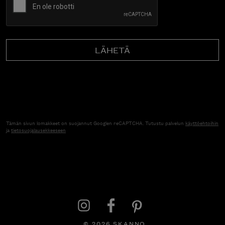
Tämän sivun lomakkeet on suojannut Googlen reCAPTCHA. Tutustu palvelun
käyttöehtoihin
ja
tietosuojalausekkeeseen
© 2026 SKANNO