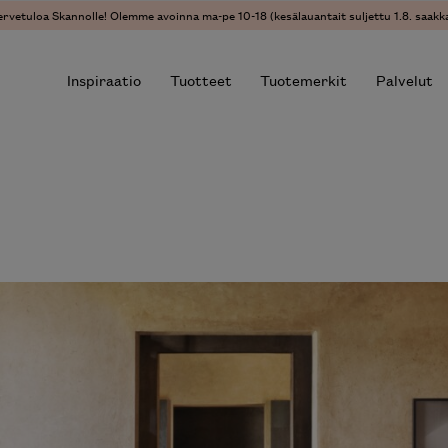
ervetuloa Skannolle! Olemme avoinna ma-pe 10-18 (kesälauantait suljettu 1.8. saakka
Inspiraatio
Tuotteet
Tuotemerkit
Palvelut
r results.