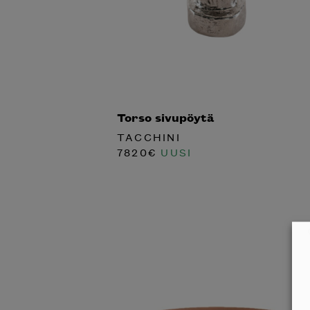
Torso sivupöytä
TACCHINI
7820
€
UUSI