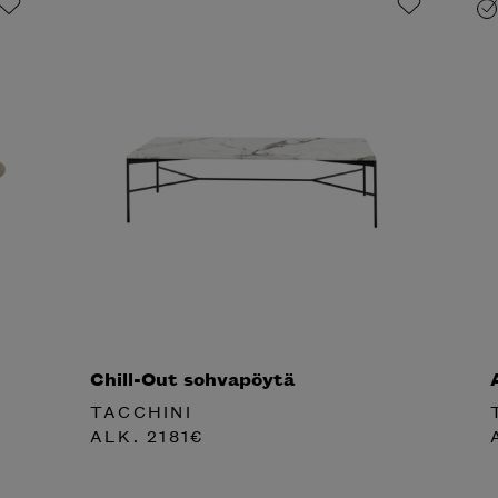
Chill-Out sohvapöytä
TACCHINI
ALK.
2181
€