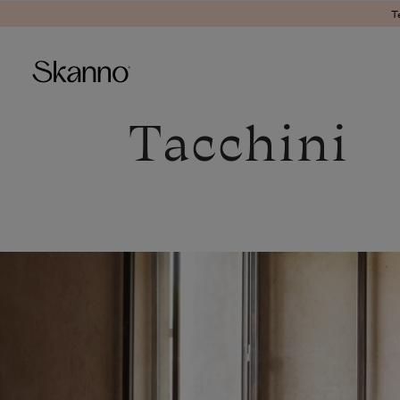
T
Tacchini
Haku
Type 2 or more characters fo