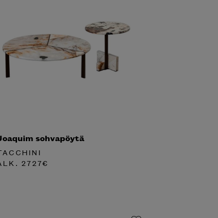
Joaquim sohvapöytä
TACCHINI
ALK.
2727
€