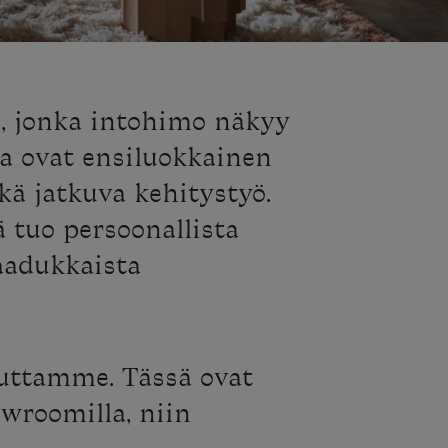
s, jonka intohimo näkyy
a ovat ensiluokkainen
ekä jatkuva kehitystyö.
 tuo persoonallista
laadukkaista
auttamme. Tässä ovat
owroomilla, niin