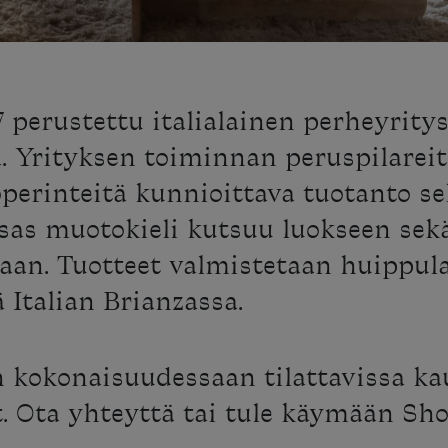
 perustettu italialainen perheyrity
. Yrityksen toiminnan peruspilareit
työperinteitä kunnioittava tuotanto s
sas muotokieli kutsuu luokseen sekä
ilaan. Tuotteet valmistetaan huippu
 Italian Brianzassa.
n kokonaisuudessaan tilattavissa k
et. Ota yhteyttä tai tule käymään Sh