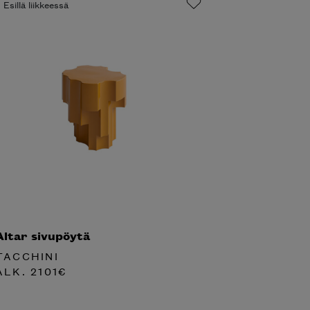
Esillä liikkeessä
Altar sivupöytä
TACCHINI
ALK.
2101
€