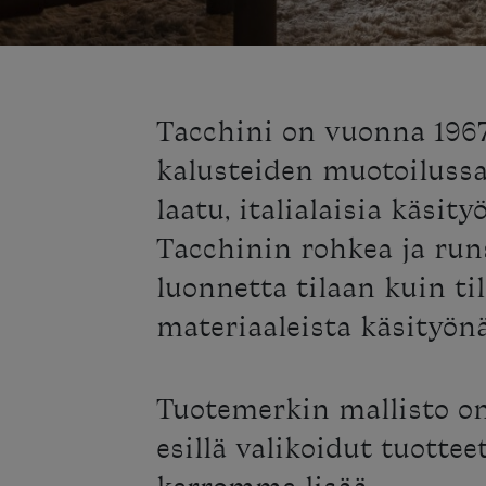
Tacchini on vuonna 1967
kalusteiden muotoilussa
laatu, italialaisia käsi
Tacchinin rohkea ja run
luonnetta tilaan kuin t
materiaaleista käsityönä
Tuotemerkin mallisto o
esillä valikoidut tuotte