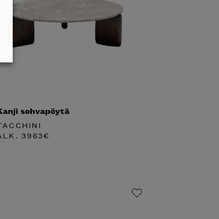
Kanji sohvapöytä
TACCHINI
ALK.
3963
€