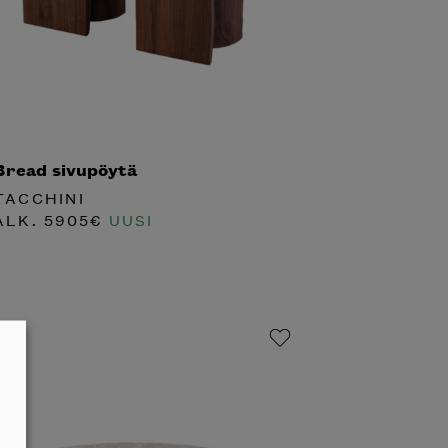
Bread sivupöytä
TACCHINI
ALK.
5905
€
UUSI