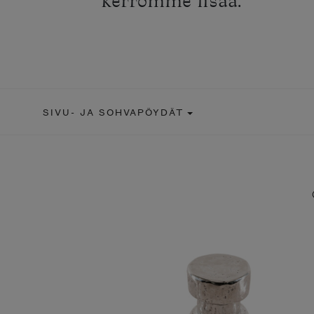
kerromme lisää.
SIVU- JA SOHVAPÖYDÄT