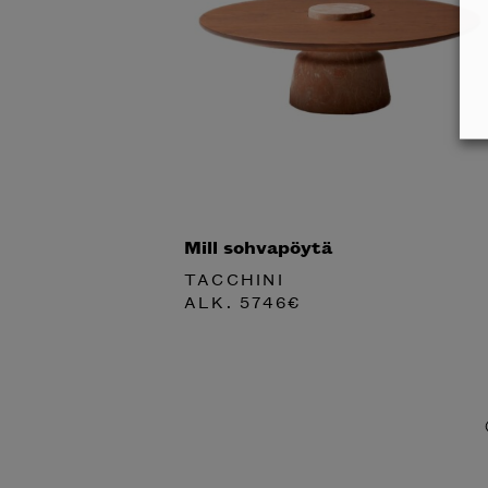
Mill sohvapöytä
TACCHINI
ALK.
5746
€