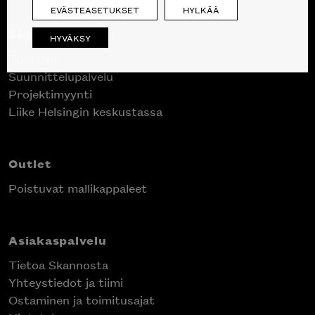
EVÄSTEASETUKSET
HYLKÄÄ
Skanno
HYVÄKSY
Tuotteet
Suunnittelupalvelu
Projektimyynti
Liike Helsingin keskustassa
Outlet
Poistuvat mallikappaleet
Asiakaspalvelu
Tietoa Skannosta
Yhteystiedot ja tiimi
Ostaminen ja toimitusajat