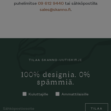
puhelimitse
09 612 9440
tai sähköpostilla
sales@skanno.fi
.
TILAA SKANNO-UUTISKIRJE
100% designia. 0%
spämmiä.
Kuluttajille
Ammattilaisille
TILAA