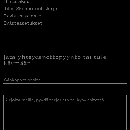
Hintatakuu
Tilaa Skanno-uutiskirje
Rekisteriseloste
Evästeasetukset
Jätä yhteydenottopyyntö tai tule
käymään!
Sähköpostiosoite
(Pakollinen)
Kirjoita
meille,
pyydä
tarjousta
tai