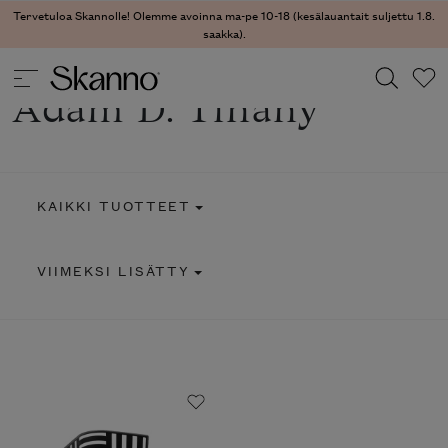
Tervetuloa Skannolle! Olemme avoinna ma-pe 10-18 (kesälauantait suljettu 1.8.
saakka).
Adam D. Tihany
Haku
Type 2 or more characters for results.
KAIKKI TUOTTEET
VIIMEKSI LISÄTTY