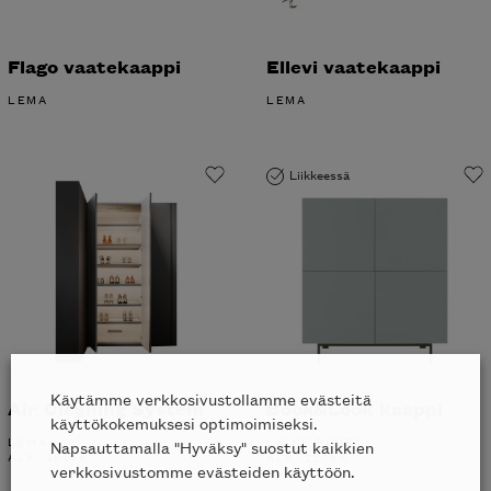
Flago vaatekaappi
Ellevi vaatekaappi
LEMA
LEMA
Liikkeessä
Käytämme verkkosivustollamme evästeitä
Air Cleaning System
Book&Look kaappi
käyttökokemuksesi optimoimiseksi.
LEMA
LIGNE ROSET
Napsauttamalla "Hyväksy" suostut kaikkien
ALK.
2614
€
ALK.
2246
€
verkkosivustomme evästeiden käyttöön.