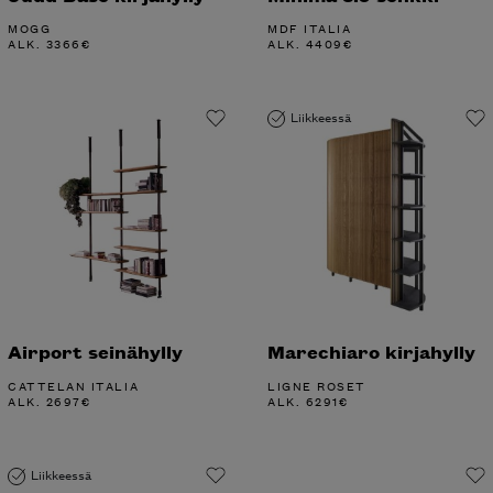
MOGG
MDF ITALIA
ALK.
3366
€
ALK.
4409
€
Liikkeessä
Airport seinähylly
Marechiaro kirjahylly
CATTELAN ITALIA
LIGNE ROSET
ALK.
2697
€
ALK.
6291
€
Liikkeessä