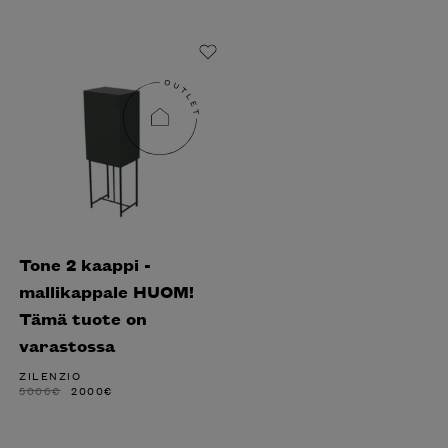
Tone 2 kaappi -
mallikappale HUOM!
Tämä tuote on
varastossa
ZILENZIO
ALKUPERÄINEN
NYKYINEN
5006
€
2000
€
HINTA
HINTA
OLI:
ON:
5006€.
2000€.