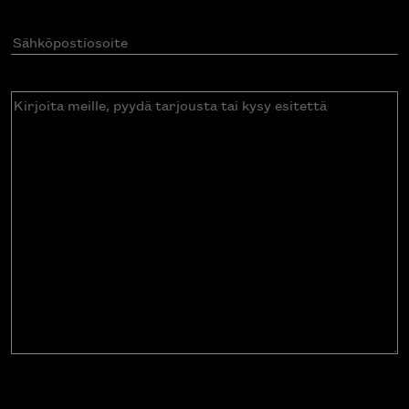
Sähköpostiosoite
(Pakollinen)
Kirjoita
meille,
pyydä
tarjousta
tai
kysy
esitettä