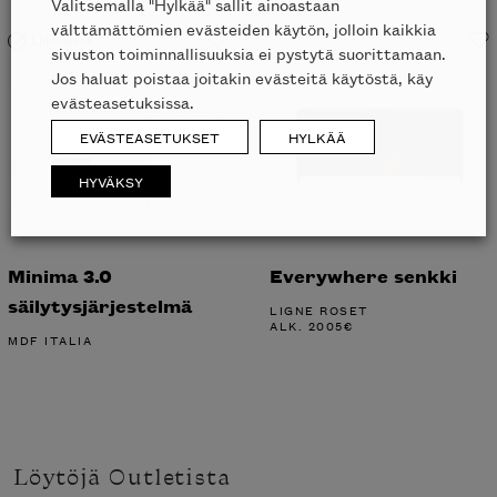
Valitsemalla "Hylkää" sallit ainoastaan
välttämättömien evästeiden käytön, jolloin kaikkia
Liikkeessä
sivuston toiminnallisuuksia ei pystytä suorittamaan.
Jos haluat poistaa joitakin evästeitä käytöstä, käy
evästeasetuksissa.
EVÄSTEASETUKSET
HYLKÄÄ
HYVÄKSY
Minima 3.0
Everywhere senkki
säilytysjärjestelmä
LIGNE ROSET
ALK.
2005
€
MDF ITALIA
Löytöjä Outletista