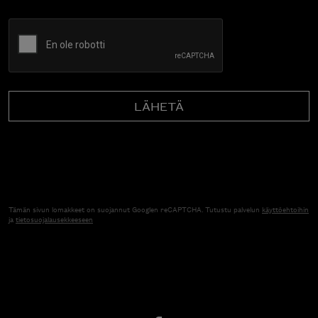
CAPTCHA
Tämän sivun lomakkeet on suojannut Googlen reCAPTCHA. Tutustu palvelun
käyttöehtoihin
ja
tietosuojalausekkeeseen