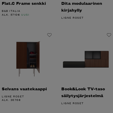
Flat.C Frame senkki
Dita modulaarinen
kirjahylly
B&B ITALIA
ALK.
5710
€
UUSI
LIGNE ROSET
Selvans vaatekaappi
Book&Look TV-taso
säilytysjärjestelmä
LIGNE ROSET
ALK.
3676
€
LIGNE ROSET