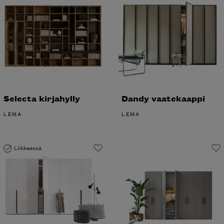
Selecta kirjahylly
Dandy vaatekaappi
LEMA
LEMA
Liikkeessä