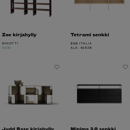
Zoe kirjahylly
Tetrami senkki
MINOTTI
B&B ITALIA
UUSI
ALK.
8263
€
Judd Base kirjahylly
Minima 3.0 senkki