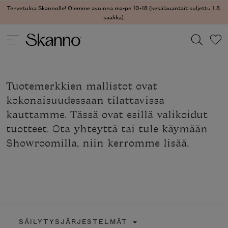
Tervetuloa Skannolle! Olemme avoinna ma-pe 10-18 (kesälauantait suljettu 1.8.
saakka).
Haku
Tuotemerkkien mallistot ovat
Type 2 or more characters for results.
kokonaisuudessaan tilattavissa
kauttamme. Tässä ovat esillä valikoidut
tuotteet. Ota yhteyttä tai tule käymään
Showroomilla, niin kerromme lisää.
SÄILYTYSJÄRJESTELMÄT