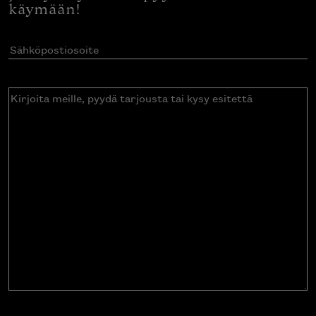
käymään!
Sähköpostiosoite
(Pakollinen)
Kirjoita
meille,
pyydä
tarjousta
tai
kysy
esitettä