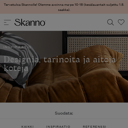
Tervetuloa Skannolle! Olemme avoinna ma-pe 10-18 (kesälauantait suljettu 1.8.
saakka).
Haku
INSPIRAATIO
Type 2 or more characters for results.
Designia, tarinoita ja aitoja
koteja
Suodata:
KAIKKI
INSPIRAATIO
REFERENSSI