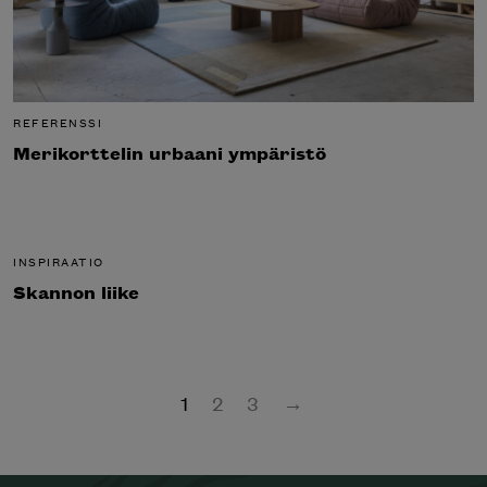
REFERENSSI
Merikorttelin urbaani ympäristö
INSPIRAATIO
Skannon liike
1
2
3
→