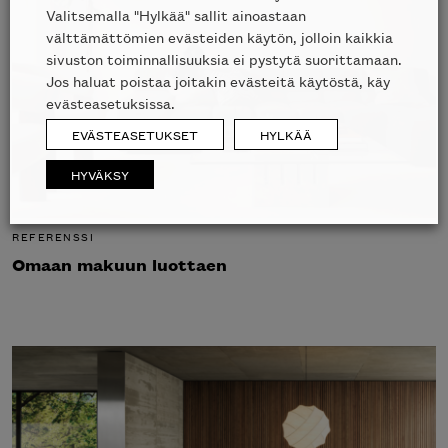
Valitsemalla "Hylkää" sallit ainoastaan
välttämättömien evästeiden käytön, jolloin kaikkia
sivuston toiminnallisuuksia ei pystytä suorittamaan.
Jos haluat poistaa joitakin evästeitä käytöstä, käy
evästeasetuksissa.
EVÄSTEASETUKSET
HYLKÄÄ
HYVÄKSY
REFERENSSI
Omaan makuun luottaen