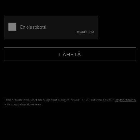
CAPTCHA
Tämän sivun lomakkeet on suojannut Googlen reCAPTCHA. Tutustu palvelun
käyttöehtoihin
ja
tietosuojalausekkeeseen