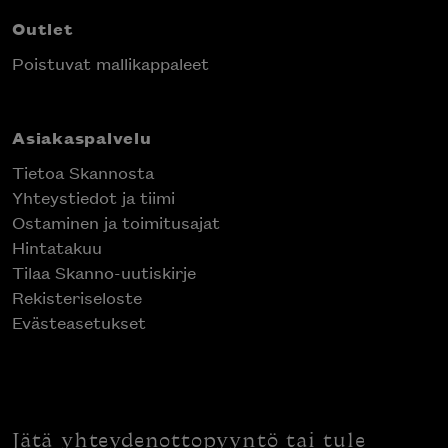
Outlet
Poistuvat mallikappaleet
Asiakaspalvelu
Tietoa Skannosta
Yhteystiedot ja tiimi
Ostaminen ja toimitusajat
Hintatakuu
Tilaa Skanno-uutiskirje
Rekisteriseloste
Evästeasetukset
Jätä yhteydenottopyyntö tai tule