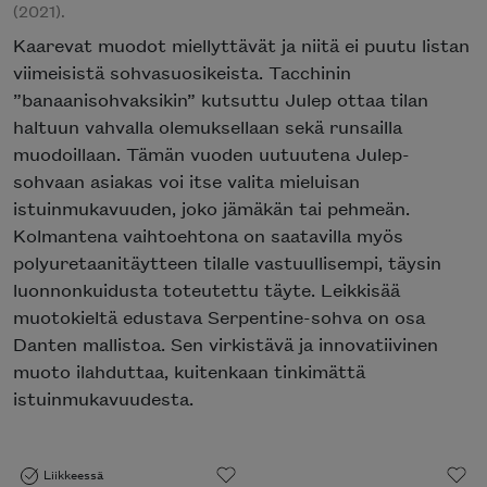
(2021).
Kaarevat muodot miellyttävät ja niitä ei puutu listan
viimeisistä sohvasuosikeista. Tacchinin
”banaanisohvaksikin” kutsuttu Julep ottaa tilan
haltuun vahvalla olemuksellaan sekä runsailla
muodoillaan. Tämän vuoden uutuutena Julep-
sohvaan asiakas voi itse valita mieluisan
istuinmukavuuden, joko jämäkän tai pehmeän.
Kolmantena vaihtoehtona on saatavilla myös
polyuretaanitäytteen tilalle vastuullisempi, täysin
luonnonkuidusta toteutettu täyte. Leikkisää
muotokieltä edustava Serpentine-sohva on osa
Danten mallistoa. Sen virkistävä ja innovatiivinen
muoto ilahduttaa, kuitenkaan tinkimättä
istuinmukavuudesta.
Liikkeessä