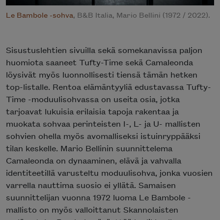
Le Bambole -sohva
, B&B Italia, Mario Bellini (1972 / 2022).
Sisustuslehtien sivuilla sekä somekanavissa paljon
huomiota saaneet Tufty-Time sekä Camaleonda
löysivät myös luonnollisesti tiensä tämän hetken
top-listalle. Rentoa elämäntyyliä edustavassa Tufty-
Time -moduulisohvassa on useita osia, jotka
tarjoavat lukuisia erilaisia tapoja rakentaa ja
muokata sohvaa perinteisten I-, L- ja U- mallisten
sohvien ohella myös avomalliseksi istuinryppääksi
tilan keskelle. Mario Bellinin suunnittelema
Camaleonda on dynaaminen, elävä ja vahvalla
identiteetillä varusteltu moduulisohva, jonka vuosien
varrella nauttima suosio ei yllätä. Samaisen
suunnittelijan vuonna 1972 luoma Le Bambole -
mallisto on myös valloittanut Skannolaisten