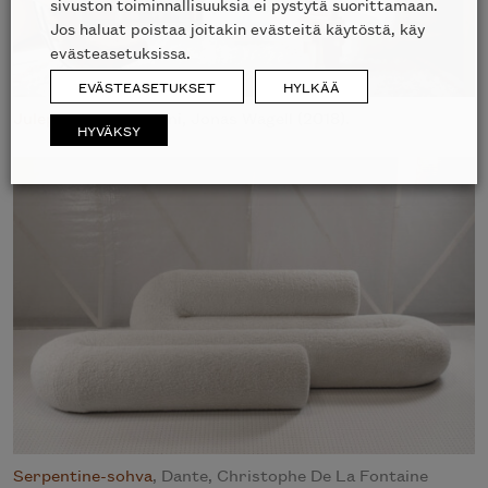
sivuston toiminnallisuuksia ei pystytä suorittamaan.
Jos haluat poistaa joitakin evästeitä käytöstä, käy
evästeasetuksissa.
EVÄSTEASETUKSET
HYLKÄÄ
Julep-sohva
, Tacchini, Jonas Wagell (2018).
HYVÄKSY
Serpentine-sohva
, Dante, Christophe De La Fontaine