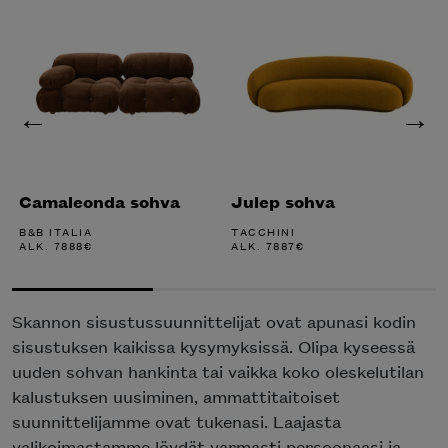
Camaleonda sohva
Julep sohva
B&B ITALIA
TACCHINI
ALK.
7888
€
ALK.
7887
€
Skannon sisustussuunnittelijat ovat apunasi kodin
sisustuksen kaikissa kysymyksissä. Olipa kyseessä
uuden sohvan hankinta tai vaikka koko oleskelutilan
kalustuksen uusiminen, ammattitaitoiset
suunnittelijamme ovat tukenasi. Laajasta
valikoimastamme löydät varmasti persoonaasi ja