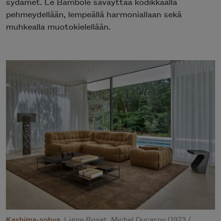
sydämet. Le Bambole säväyttää kodikkaalla
pehmeydellään, lempeällä harmoniallaan sekä
muhkealla muotokielellään.
Kashima-sohva
, Ligne Roset, Michel Ducaroy (1973 /