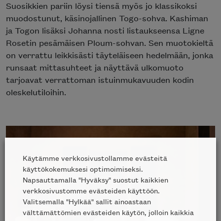
Suosikkien pariin löysi tiensä myös jo klassikoksi
muodostunut, käsinojallinen Togo-sohva. Kashiman
ja Togon lisäksi Johanna nosti listaukseensa Ligne
Rosetin pesämäisen Ploum-sohvan. Sen muotokieltä
on verrattu leikkisästi täyteläiseen hedelmään, jonka
runsaat mittasuhteet ja näyttävä ulkomuoto
tarjoavat verrattoman istuinmukavuuden kodin
oleskelutiloihin.
Käytämme verkkosivustollamme evästeitä
käyttökokemuksesi optimoimiseksi.
Napsauttamalla "Hyväksy" suostut kaikkien
verkkosivustomme evästeiden käyttöön.
Valitsemalla "Hylkää" sallit ainoastaan
välttämättömien evästeiden käytön, jolloin kaikkia