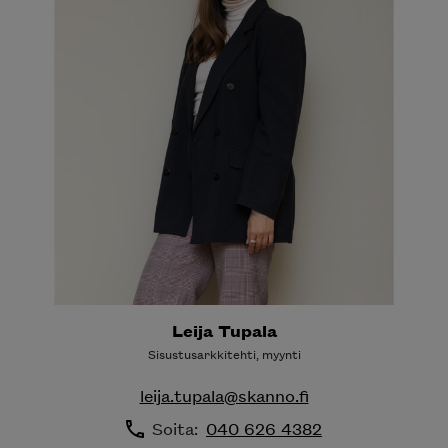
Leija Tupala
Sisustusarkkitehti, myynti
leija.tupala@skanno.fi
Soita:
040 626 4382