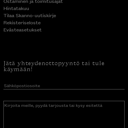
Ostaminen ja toimitusajat
Hintatakuu
Tilaa Skanno-uutiskirje
Rekisteriseloste
Evästeasetukset
Jätä yhteydenottopyyntö tai tule
käymään!
Sähköpostiosoite
(Pakollinen)
Kirjoita
meille,
pyydä
tarjousta