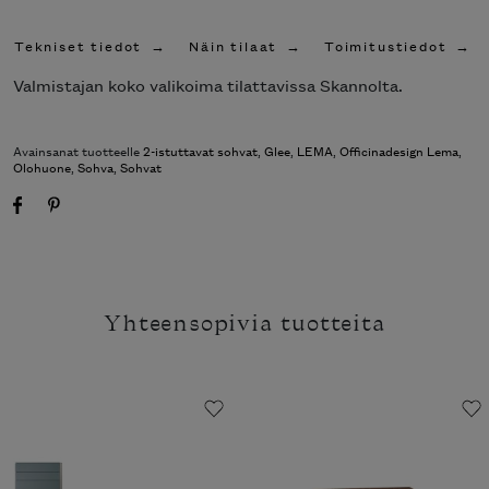
Tekniset tiedot
Näin tilaat
Toimitustiedot
Valmistajan koko valikoima tilattavissa Skannolta.
Avainsanat tuotteelle
2-istuttavat sohvat
,
Glee
,
LEMA
,
Officinadesign Lema
,
Olohuone
,
Sohva
,
Sohvat
Yhteensopivia tuotteita