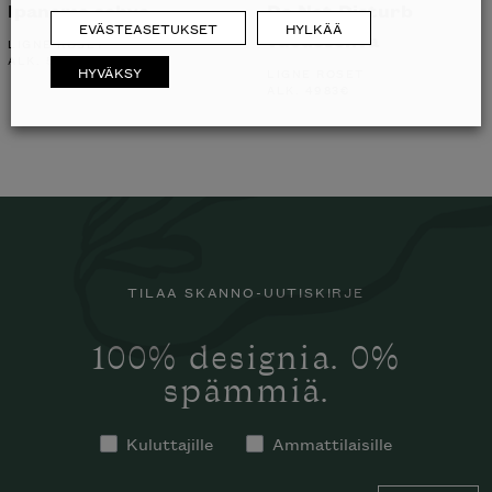
Ipanema sohva
Do Not Disturb
EVÄSTEASETUKSET
HYLKÄÄ
vuodesohva
LIGNE ROSET
ALK.
5813
€
HYVÄKSY
LIGNE ROSET
ALK.
4983
€
TILAA SKANNO-UUTISKIRJE
100% designia. 0%
spämmiä.
Kuluttajille
Ammattilaisille