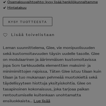
Osamaksuvaihtoehto: kysy lisää henkilökunnaltamme
Hintatakuu
KYSY TUOTTEESTA
Lisää toivelistaan
Poista toivelistasta
Leman suunnittelema, Glee, vie monipuolisuuden
sekä kustomoitavuuden täysin uudelle tasolle. Glee
on modulaarinen ja äärimmäisen kustomoitavissa
jopa 5cm tarkkuudella elementtien maksimi- ja
minimimittojen rajoissa. Täten Glee istuu tilaan kuin
tilaan ja tuo mukanaan pehmeää muotokieltä sekä
täydellisyyteen hiottuja yksityiskohtia. Glee on
tasapinoinen kokonaisuus, joka tarjoaa paikan
rentoutumiselle kuitenkaan unohtamatta
ensiluokkaista...
Lue lisää