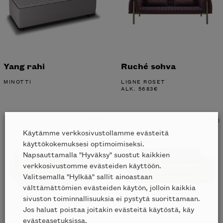
Yang rahi
Ruché sohva
MINOTTI
LIGNE ROSET
ALK.
5683
€
Käytämme verkkosivustollamme evästeitä
käyttökokemuksesi optimoimiseksi.
Napsauttamalla "Hyväksy" suostut kaikkien
verkkosivustomme evästeiden käyttöön.
Valitsemalla "Hylkää" sallit ainoastaan
välttämättömien evästeiden käytön, jolloin kaikkia
sivuston toiminnallisuuksia ei pystytä suorittamaan.
Jos haluat poistaa joitakin evästeitä käytöstä, käy
evästeasetuksissa.