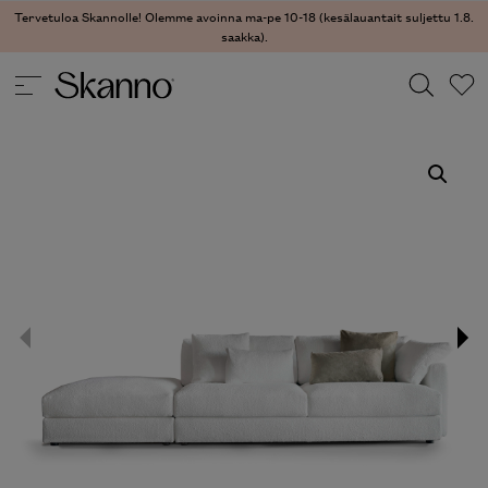
Tervetuloa Skannolle! Olemme avoinna ma-pe 10-18 (kesälauantait suljettu 1.8.
saakka).
SOHVAT
/
SOHVAT
/ GLEE SOHVA
Haku
Type 2 or more characters for results.