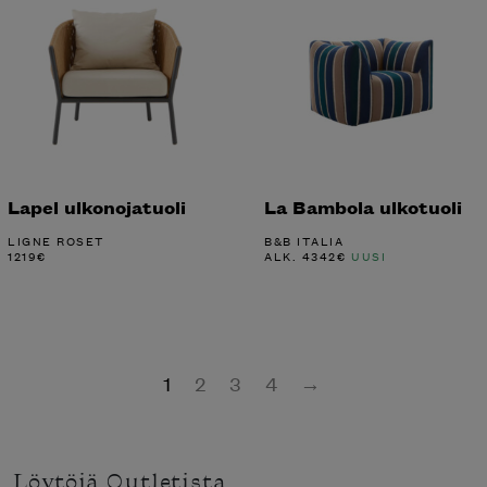
Lapel ulkonojatuoli
La Bambola ulkotuoli
LIGNE ROSET
B&B ITALIA
1219
€
ALK.
4342
€
UUSI
1
2
3
4
→
Löytöjä Outletista