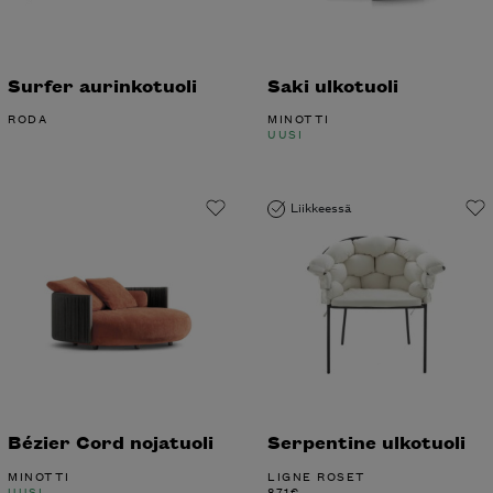
Surfer aurinkotuoli
Saki ulkotuoli
RODA
MINOTTI
UUSI
Liikkeessä
Bézier Cord nojatuoli
Serpentine ulkotuoli
MINOTTI
LIGNE ROSET
UUSI
871
€