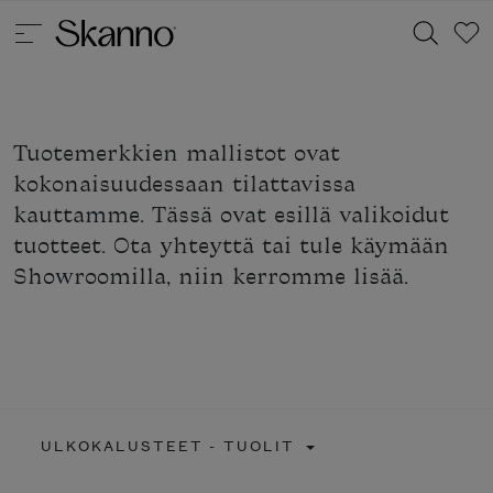
Tuotemerkkien mallistot ovat
Haku
kokonaisuudessaan tilattavissa
Type 2 or more characters for results.
kauttamme. Tässä ovat esillä valikoidut
tuotteet. Ota yhteyttä tai tule käymään
Showroomilla, niin kerromme lisää.
ULKOKALUSTEET - TUOLIT