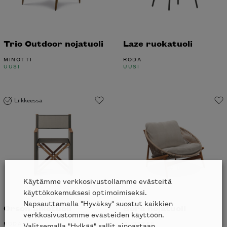
Trio Outdoor nojatuoli
Laze ruokatuoli
MINOTTI
RODA
UUSI
UUSI
Liikkeessä
Käytämme verkkosivustollamme evästeitä
käyttökokemuksesi optimoimiseksi.
Napsauttamalla "Hyväksy" suostut kaikkien
Orson ulkotuoli
Bora nojatuoli
verkkosivustomme evästeiden käyttöön.
RODA
GLOSTER
Valitsemalla "Hylkää" sallit ainoastaan