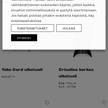
ALK.
1297
€
ALK.
3937
€
välttämättömien evästeiden käytön, jolloin kaikkia
sivuston toiminnallisuuksia ei pystytä suorittamaan.
Jos haluat poistaa joitakin evästeitä käytöstä, käy
Liikkeessä
evästeasetuksissa.
EVÄSTEASETUKSET
HYLKÄÄ
HYVÄKSY
Yoko Cord ulkotuoli
Crinoline korkea
ulkotuoli
MINOTTI
B&B ITALIA
ALK.
3170
€