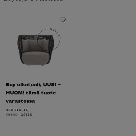
Bay ulkotuoli, UUSI –
HUOM! tämä tuote
varastossa
B&B ITALIA
ALKUPERÄINEN
NYKYINEN
5830
€
2915
€
HINTA
HINTA
OLI:
ON:
5830€.
2915€.