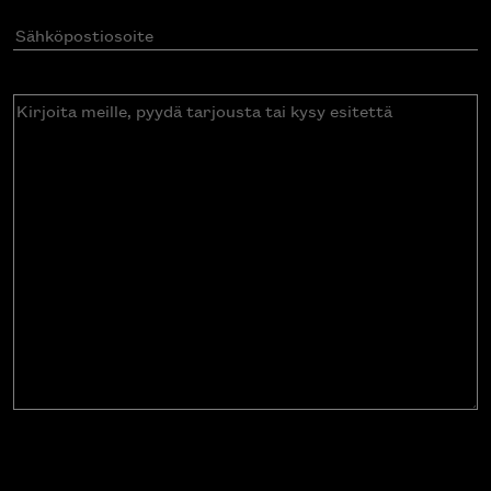
Sähköpostiosoite
(Pakollinen)
Kirjoita
meille,
pyydä
tarjousta
tai
kysy
esitettä