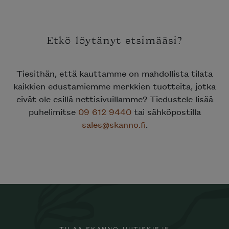
Etkö löytänyt etsimääsi?
Tiesithän, että kauttamme on mahdollista tilata
kaikkien edustamiemme merkkien tuotteita, jotka
eivät ole esillä nettisivuillamme? Tiedustele lisää
puhelimitse
09 612 9440
tai sähköpostilla
sales@skanno.fi
.
TILAA SKANNO-UUTISKIRJE