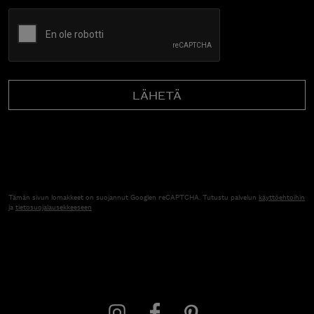
CAPTCHA
Tämän sivun lomakkeet on suojannut Googlen reCAPTCHA. Tutustu palvelun
käyttöehtoihin
ja
tietosuojalausekkeeseen