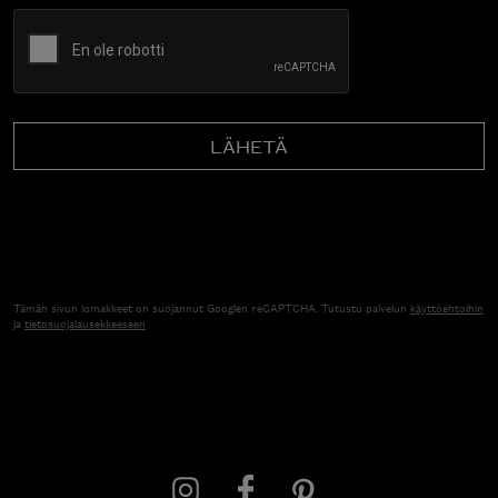
CAPTCHA
Tämän sivun lomakkeet on suojannut Googlen reCAPTCHA. Tutustu palvelun
käyttöehtoihin
ja
tietosuojalausekkeeseen