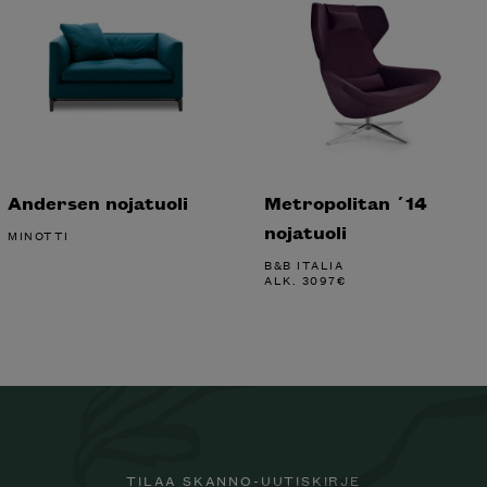
Andersen nojatuoli
Metropolitan ´14
nojatuoli
MINOTTI
B&B ITALIA
ALK.
3097
€
TILAA SKANNO-UUTISKIRJE