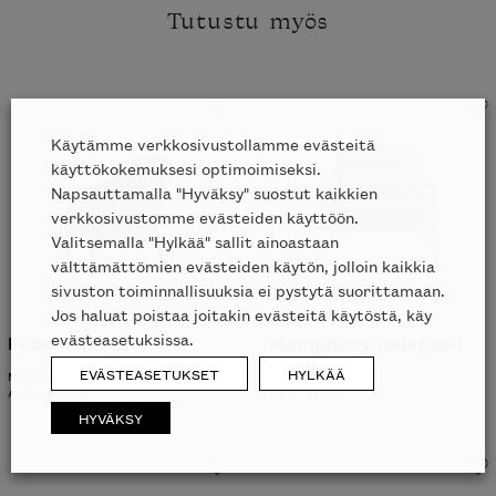
Tutustu myös
Käytämme verkkosivustollamme evästeitä
käyttökokemuksesi optimoimiseksi.
Napsauttamalla "Hyväksy" suostut kaikkien
verkkosivustomme evästeiden käyttöön.
Valitsemalla "Hylkää" sallit ainoastaan
välttämättömien evästeiden käytön, jolloin kaikkia
sivuston toiminnallisuuksia ei pystytä suorittamaan.
Jos haluat poistaa joitakin evästeitä käytöstä, käy
evästeasetuksissa.
Febo nojatuoli
Humphrey nojatuoli
EVÄSTEASETUKSET
HYLKÄÄ
MAXALTO
LIGNE ROSET
ALK.
2783
€
ALK.
1528
€
HYVÄKSY