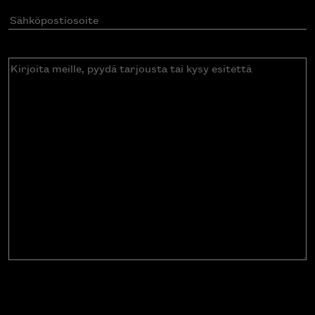
Sähköpostiosoite
(Pakollinen)
Kirjoita
meille,
pyydä
tarjousta
tai
kysy
esitettä