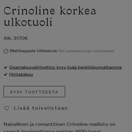
Crinoline korkea
ulkotuoli
Alk.
3170
€
Mallikappale liikkeessä
(Voi poiketa kuvan tuotteesta)
Osamaksuvaihtoehto: kysy lisää henkilökunnaltamme
Hintatakuu
KYSY TUOTTEESTA
Lisää toivelistaan
Poista toivelistasta
Naisellinen ja romanttinen Crinoline-mallisto on
saanut inspiraationsa naisten 1800-luvun