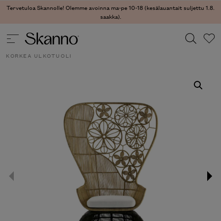
Tervetuloa Skannolle! Olemme avoinna ma-pe 10-18 (kesälauantait suljettu 1.8.
saakka).
ULKOKALUSTEET
/
ULKOKALUSTEET - TUOLIT
/ CRINOLINE
KORKEA ULKOTUOLI
Haku
Type 2 or more characters for results.