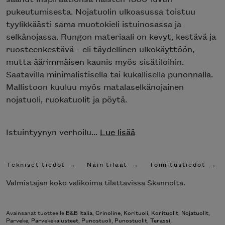
pukeutumisesta. Nojatuolin ulkoasussa toistuu
tyylikkäästi sama muotokieli istuinosassa ja
selkänojassa. Rungon materiaali on kevyt, kestävä ja
ruosteenkestävä - eli täydellinen ulkokäyttöön,
mutta äärimmäisen kaunis myös sisätiloihin.
Saatavilla minimalistisella tai kukallisella punonnalla.
Mallistoon kuuluu myös matalaselkänojainen
nojatuoli, ruokatuolit ja pöytä.
Istuintyynyn verhoilu...
Lue lisää
Tekniset tiedot
Näin tilaat
Toimitustiedot
Valmistajan koko valikoima tilattavissa Skannolta.
Avainsanat tuotteelle
B&B Italia
,
Crinoline
,
Korituoli
,
Korituolit
,
Nojatuolit
,
Parveke
,
Parvekekalusteet
,
Punostuoli
,
Punostuolit
,
Terassi
,