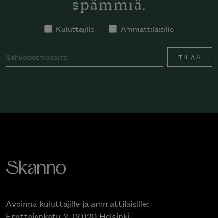
spämmiä.
Kuluttajille
Ammattilaisille
TILAA
Avoinna kuluttajille ja ammattilaisille:
Erottajankatu 2, 00120 Helsinki