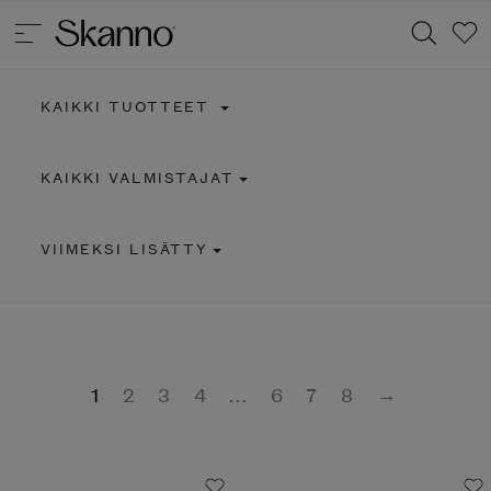
KAIKKI TUOTTEET
Haku
KAIKKI VALMISTAJAT
Type 2 or more characters for results.
VIIMEKSI LISÄTTY
1
2
3
4
…
6
7
8
→