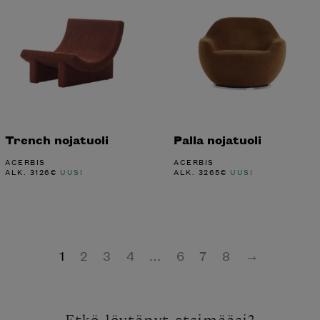
Trench nojatuoli
Palla nojatuoli
ACERBIS
ACERBIS
ALK.
3126
€
UUSI
ALK.
3265
€
UUSI
1
2
3
4
…
6
7
8
→