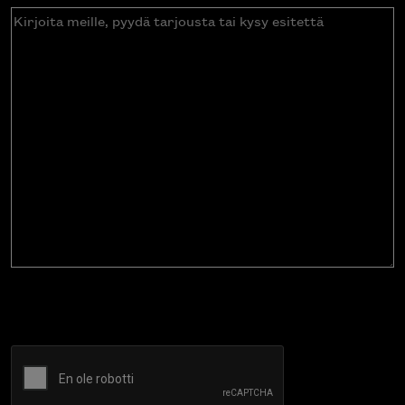
Kirjoita
meille,
pyydä
tarjousta
tai
kysy
esitettä
CAPTCHA