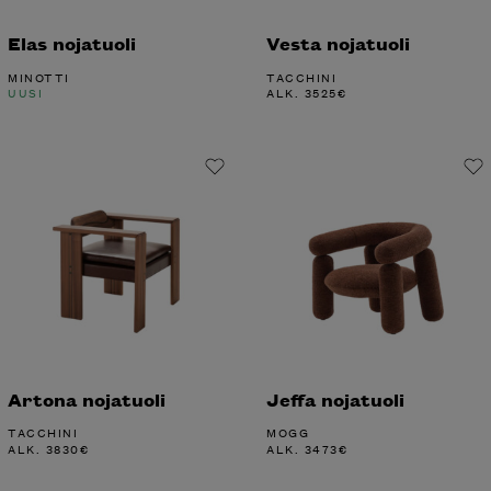
Elas nojatuoli
Vesta nojatuoli
MINOTTI
TACCHINI
UUSI
ALK.
3525
€
Artona nojatuoli
Jeffa nojatuoli
TACCHINI
MOGG
ALK.
3830
€
ALK.
3473
€