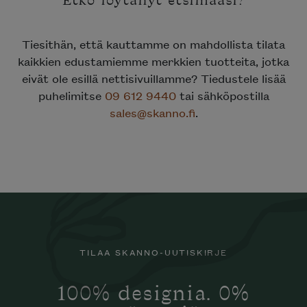
Etkö löytänyt etsimääsi?
Tiesithän, että kauttamme on mahdollista tilata
kaikkien edustamiemme merkkien tuotteita, jotka
eivät ole esillä nettisivuillamme? Tiedustele lisää
puhelimitse
09 612 9440
tai sähköpostilla
sales@skanno.fi
.
TILAA SKANNO-UUTISKIRJE
100% designia. 0%