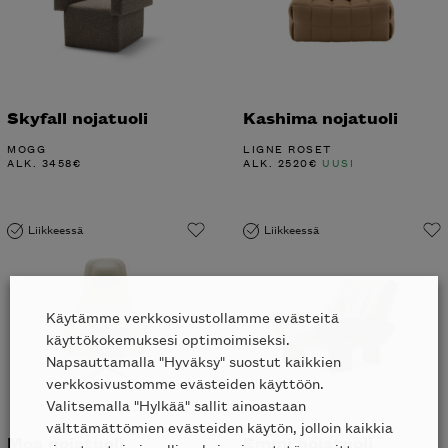
Skyfall nojatuoli
Kashima nojatuoli
MOGG
LIGNE ROSET
ALK.
3458
€
ALK.
2520
€
UUSI
Liikkeessä
Liikkeessä
Käytämme verkkosivustollamme evästeitä
käyttökokemuksesi optimoimiseksi.
Napsauttamalla "Hyväksy" suostut kaikkien
verkkosivustomme evästeiden käyttöön.
Valitsemalla "Hylkää" sallit ainoastaan
välttämättömien evästeiden käytön, jolloin kaikkia
Moa nojatuoli
Emmi nojatuoli