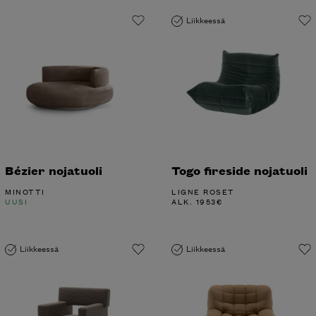
Liikkeessä
Bézier nojatuoli
Togo fireside nojatuoli
MINOTTI
LIGNE ROSET
UUSI
ALK.
1953
€
Liikkeessä
Liikkeessä