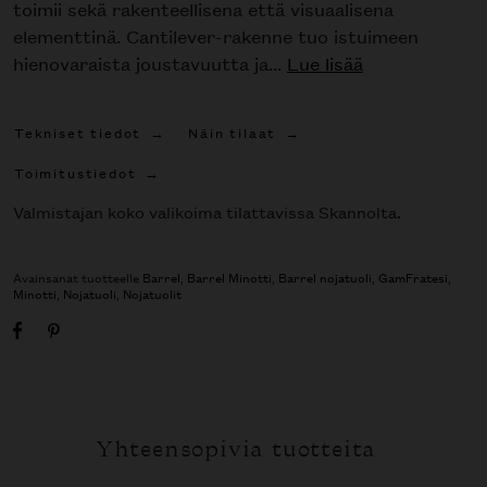
toimii sekä rakenteellisena että visuaalisena
elementtinä. Cantilever-rakenne tuo istuimeen
hienovaraista joustavuutta ja...
Lue lisää
Tekniset tiedot
Näin tilaat
Toimitustiedot
Valmistajan koko valikoima tilattavissa Skannolta.
Avainsanat tuotteelle
Barrel
,
Barrel Minotti
,
Barrel nojatuoli
,
GamFratesi
,
Minotti
,
Nojatuoli
,
Nojatuolit
Yhteensopivia tuotteita