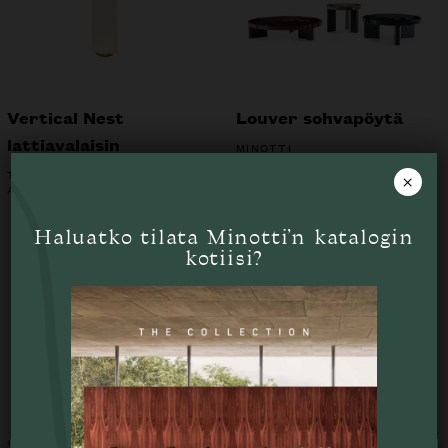
Vertical Nest
Louver sohvapöytä
lattiavalaisin
MINOTTI
TACCHINI
×
ALK.
3711
€
Haluatko tilata Minotti’n katalogin
kotiisi?
Tutustu myös