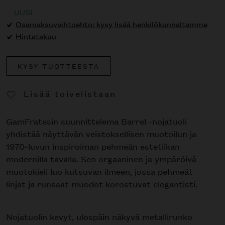
UUSI
Osamaksuvaihtoehto: kysy lisää henkilökunnaltamme
Hintatakuu
KYSY TUOTTEESTA
Lisää toivelistaan
Poista toivelistasta
GamFratesin suunnittelema Barrel -nojatuoli
yhdistää näyttävän veistoksellisen muotoilun ja
1970-luvun inspiroiman pehmeän estetiikan
modernilla tavalla. Sen orgaaninen ja ympäröivä
muotokieli luo kutsuvan ilmeen, jossa pehmeät
linjat ja runsaat muodot korostuvat elegantisti.
Nojatuolin kevyt, ulospäin näkyvä metallirunko