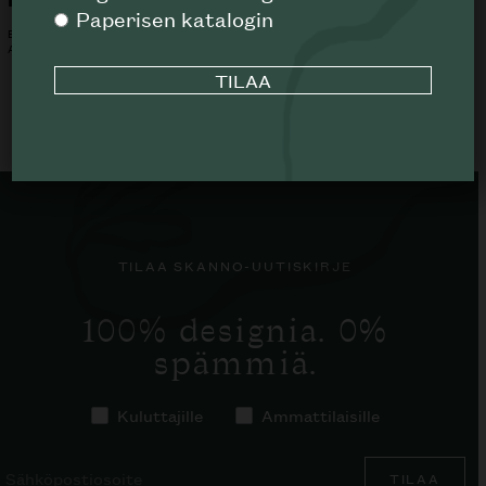
Paperisen katalogin
B&B ITALIA
B&B ITALIA
ALK.
3067
€
ALK.
2980
€
TILAA SKANNO-UUTISKIRJE
100% designia. 0%
spämmiä.
Kuluttajille
Ammattilaisille
TILAA