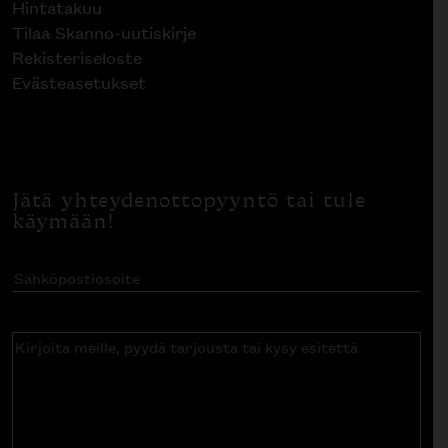
Hintatakuu
Tilaa Skanno-uutiskirje
Rekisteriseloste
Evästeasetukset
Jätä yhteydenottopyyntö tai tule
käymään!
Sähköpostiosoite
(Pakollinen)
Kirjoita
meille,
pyydä
tarjousta
tai