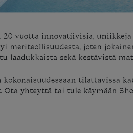
 20 vuotta innovatiivisia, uniikkeja 
yi meriteollisuudesta, joten jokainen
tu laadukkaista sekä kestävistä mat
n kokonaisuudessaan tilattavissa k
et. Ota yhteyttä tai tule käymään Sh