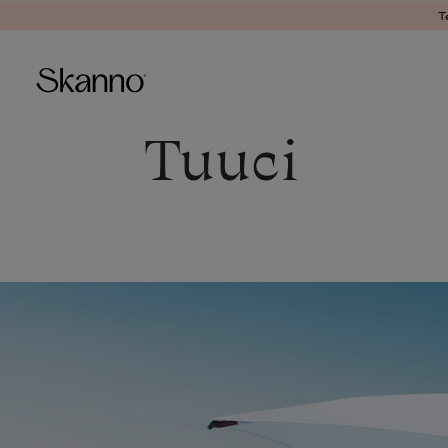
T
Tuuci
Haku
Type 2 or more characters fo