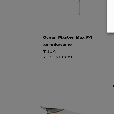
Ocean Master Max F-1
aurinkovarjo
TUUCI
ALK.
20088
€