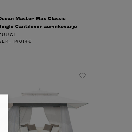
Ocean Master Max Classic
Single Cantilever aurinkovarjo
TUUCI
ALK.
14614
€