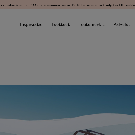
ervetuloa Skannolle! Olemme avoinna ma-pe 10-18 (kesälauantait suljettu 1.8. saakka
Inspiraatio
Tuotteet
Tuotemerkit
Palvelut
r results.