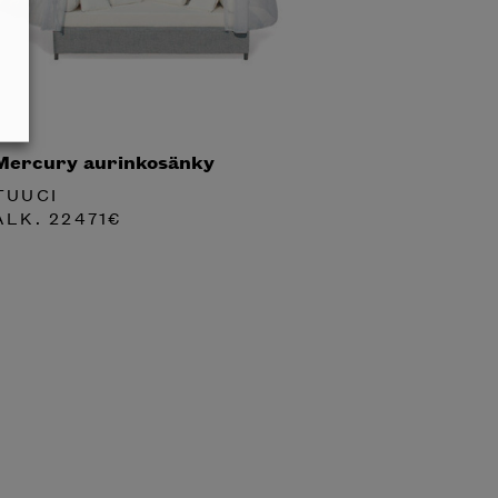
Mercury aurinkosänky
TUUCI
ALK.
22471
€