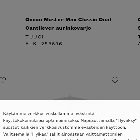
Ocean Master Max Classic Dual
Cantilever aurinkovarjo
TUUCI
ALK.
25569
€
Käytämme verkkosivustollamme evästeitä
käyttökokemuksesi optimoimiseksi. Napsauttamalla "Hyväksy"
suostut kaikkien verkkosivustomme evästeiden käyttöön.
Valitsemalla "Hylkää" sallit ainoastaan välttämättömien