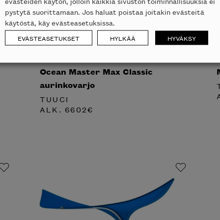
evästeiden käytön, jolloin kaikkia sivuston toiminnallisuuksia ei
pystytä suorittamaan. Jos haluat poistaa joitakin evästeitä
käytöstä, käy evästeasetuksissa.
EVÄSTEASETUKSET
HYLKÄÄ
HYVÄKSY
Ocean Master Max Classic
aurinkovarjo
TUUCI
ALK.
6602
€