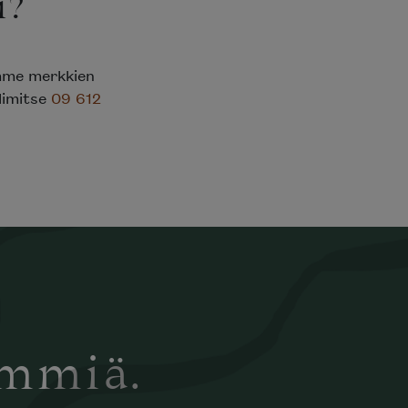
i?
emme merkkien
elimitse
09 612
ämmiä.