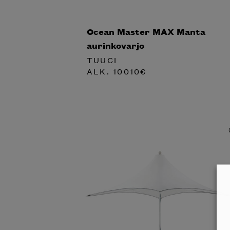
Ocean Master MAX Manta
aurinkovarjo
TUUCI
ALK.
10010
€