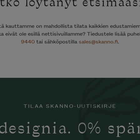
tkö löytänyt etsimääs
ttä kauttamme on mahdollista tilata kaikkien edustami
ka eivät ole esillä nettisivuillamme? Tiedustele lisää puh
9440
tai sähköpostilla
sales@skanno.fi
.
TILAA SKANNO-UUTISKIRJE
designia. 0% sp