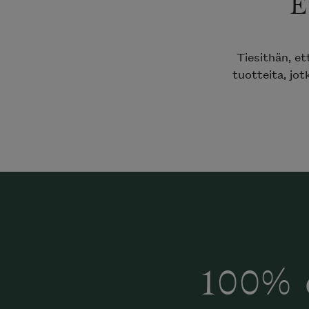
E
Tiesithän, e
tuotteita, jot
100% 