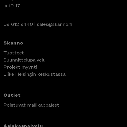
la 10-17
09 612 9440
|
sales@skanno.fi
Skanno
Tuotteet
Suunnittelupalvelu
Projektimyynti
Liike Helsingin keskustassa
Outlet
Poistuvat mallikappaleet
Asiakaspalvelu