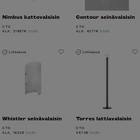
Nimbus kattovalaisin
Contour seinävalaisin
CTO
CTO
ALK.
21887
€
UUSI
ALK.
4271
€
UUSI
Liikkeessä
Liikkeessä
Whistler seinävalaisin
Torres lattiavalaisin
CTO
CTO
ALK.
1822
€
UUSI
4673
€
UUSI