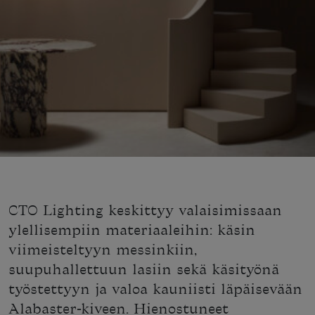
CTO Lighting keskittyy valaisimissaan
ylellisempiin materiaaleihin: käsin
viimeisteltyyn messinkiin,
suupuhallettuun lasiin sekä käsityönä
työstettyyn ja valoa kauniisti läpäisevään
Alabaster-kiveen. Hienostuneet