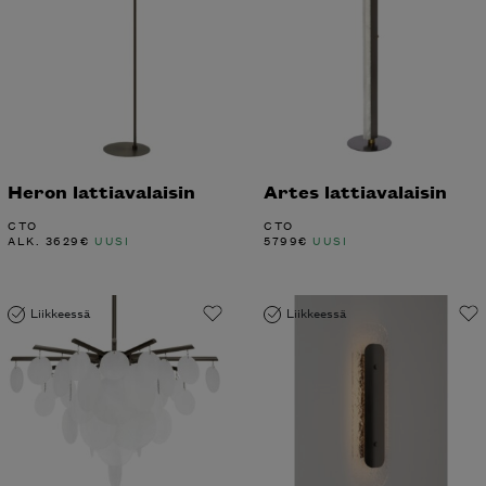
Heron lattiavalaisin
Artes lattiavalaisin
CTO
CTO
ALK.
3629
€
UUSI
5799
€
UUSI
Liikkeessä
Liikkeessä