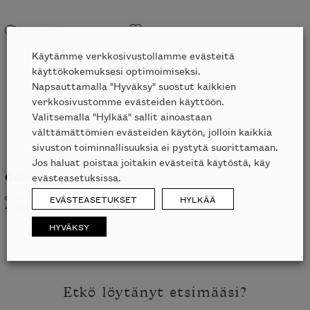
Liikkeessä
Käytämme verkkosivustollamme evästeitä
käyttökokemuksesi optimoimiseksi.
Napsauttamalla "Hyväksy" suostut kaikkien
verkkosivustomme evästeiden käyttöön.
Valitsemalla "Hylkää" sallit ainoastaan
välttämättömien evästeiden käytön, jolloin kaikkia
sivuston toiminnallisuuksia ei pystytä suorittamaan.
Jos haluat poistaa joitakin evästeitä käytöstä, käy
Cubist pöytävalaisin
evästeasetuksissa.
CTO
EVÄSTEASETUKSET
HYLKÄÄ
4715
€
UUSI
HYVÄKSY
Etkö löytänyt etsimääsi?