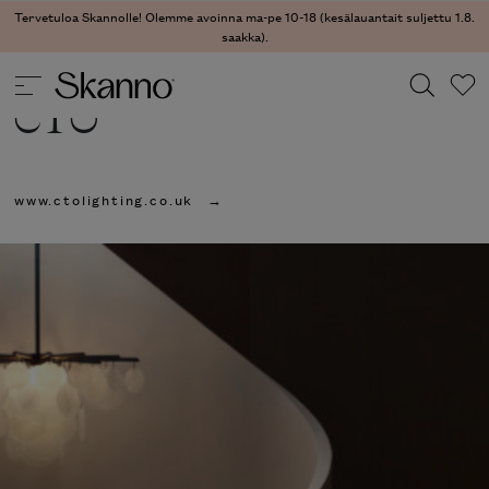
Tervetuloa Skannolle! Olemme avoinna ma-pe 10-18 (kesälauantait suljettu 1.8.
saakka).
CTO
Haku
www.ctolighting.co.uk
Type 2 or more characters for results.