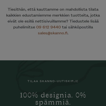
Tiesithän, että kauttamme on mahdollista tilata
kaikkien edustamiemme merkkien tuotteita, jotka
eivät ole esillä nettisivuillamme? Tiedustele lisää
puhelimitse
09 612 9440
tai sähköpostilla
sales@skanno.fi
.
TILAA SKANNO-UUTISKIRJE
100% designia. 0%
spämmiä.