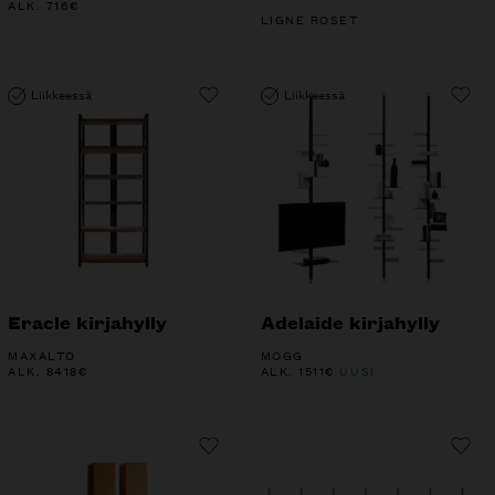
ALK.
716
€
LIGNE ROSET
Liikkeessä
Liikkeessä
Eracle kirjahylly
Adelaide kirjahylly
MAXALTO
MOGG
ALK.
8418
€
ALK.
1511
€
UUSI