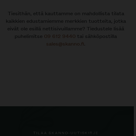
Tiesithän, että kauttamme on mahdollista tilata
kaikkien edustamiemme merkkien tuotteita, jotka
eivät ole esillä nettisivuillamme? Tiedustele lisää
puhelimitse
09 612 9440
tai sähköpostilla
sales@skanno.fi
.
TILAA SKANNO-UUTISKIRJE