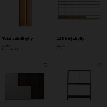
Totó seinähylly
L25 kirjahylly
LEMA
LEMA
ALK.
1919
€
UUSI