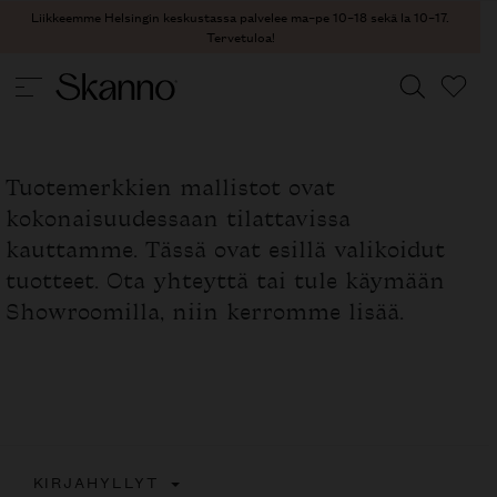
Liikkeemme Helsingin keskustassa palvelee ma–pe 10–18 sekä la 10–17.
Tervetuloa!
Haku
Tuotemerkkien mallistot ovat
Type 2 or more characters for results.
kokonaisuudessaan tilattavissa
kauttamme. Tässä ovat esillä valikoidut
tuotteet. Ota yhteyttä tai tule käymään
Showroomilla, niin kerromme lisää.
KIRJAHYLLYT