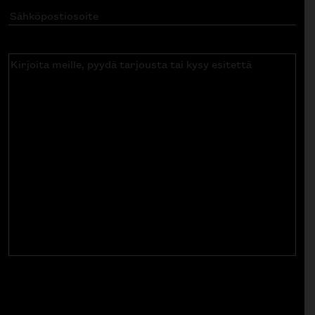
Sähköpostiosoite
(Pakollinen)
Kirjoita
meille,
pyydä
tarjousta
tai
kysy
esitettä