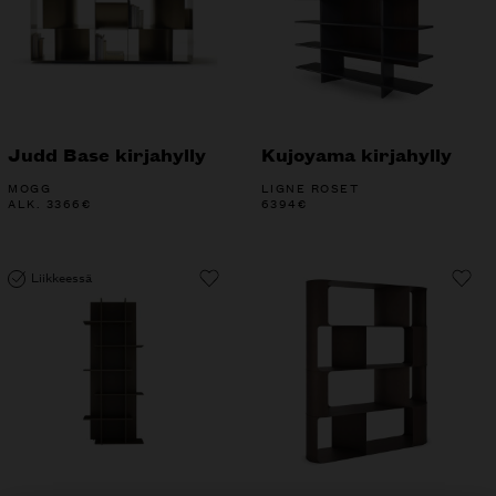
Judd Base kirjahylly
Kujoyama kirjahylly
MOGG
LIGNE ROSET
ALK.
3366
€
6394
€
Liikkeessä