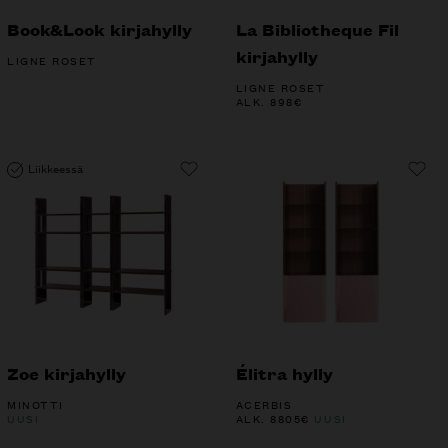
Book&Look kirjahylly
La Bibliotheque Fil
kirjahylly
LIGNE ROSET
LIGNE ROSET
ALK.
898
€
Liikkeessä
Zoe kirjahylly
Élitra hylly
MINOTTI
ACERBIS
UUSI
ALK.
8805
€
UUSI