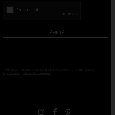
CAPTCHA
Tämän sivun lomakkeet on suojannut Googlen reCAPTCHA. Tutustu palvelun
käyttöehtoihin
ja
tietosuojalausekkeeseen