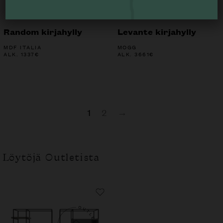
Random kirjahylly
Levante kirjahylly
MDF ITALIA
MOGG
ALK.
1337
€
ALK.
3661
€
1
2
→
Löytöjä Outletista