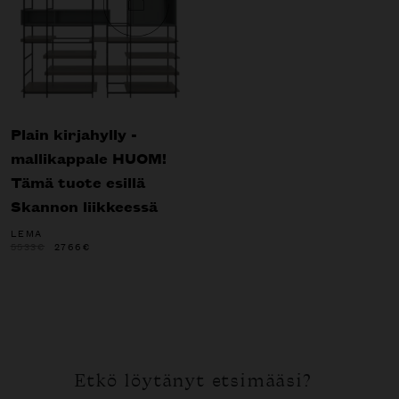
Plain kirjahylly -
mallikappale HUOM!
Tämä tuote esillä
Skannon liikkeessä
LEMA
ALKUPERÄINEN
NYKYINEN
5533
€
2766
€
HINTA
HINTA
OLI:
ON:
5533€.
2766€.
Etkö löytänyt etsimääsi?