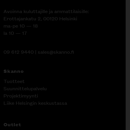
Avoinna kuluttajille ja ammattilaisille:
Erottajankatu 2, 00120 Helsinki
ma-pe 10 — 18
la 10 — 17
09 612 9440
|
sales@skanno.fi
Skanno
Tuotteet
Suunnittelupalvelu
Projektimyynti
Liike Helsingin keskustassa
Outlet